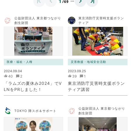
1
/69
公益財団法人 東京都つながり
東京消防庁災害時支援ボラン
創生財団
ティア
医療・福祉・人権
災害救援・地域安全活動
2024.09.04
2023.09.25
40
2
39
1
「ラムズの夏休み2024」でV
東京消防庁災害時支援ボラン
LNをPRしました！
ティア講習
公益財団法人 東京都つながり
TOKYO 障スポ＆サポート
創生財団