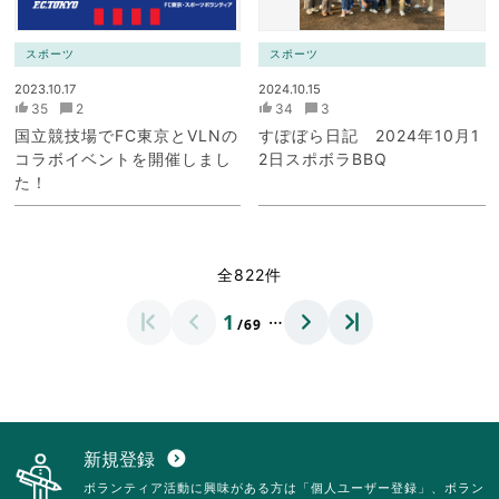
スポーツ
スポーツ
2023.10.17
2024.10.15
35
2
34
3
国立競技場でFC東京とVLNの
すぽぼら日記 2024年10月1
コラボイベントを開催しまし
2日スポボラBBQ
た！
全822件
…
1
/69
新規登録
expand_circle_down
ボランティア活動に興味がある方は「個人ユーザー登録」、ボラン