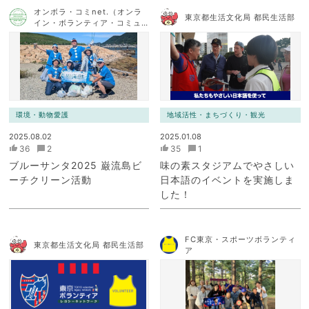
オンボラ・コミnet.（オンラ
東京都生活文化局 都民生活部
イン・ボランティア・コミュ
ニケーション・ネットワー
ク）
環境・動物愛護
地域活性・まちづくり・観光
2025.08.02
2025.01.08
36
2
35
1
ブルーサンタ2025 巌流島ビ
味の素スタジアムでやさしい
ーチクリーン活動
日本語のイベントを実施しま
した！
FC東京・スポーツボランティ
東京都生活文化局 都民生活部
ア