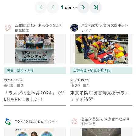
…
1
/69
公益財団法人 東京都つながり
東京消防庁災害時支援ボラン
創生財団
ティア
医療・福祉・人権
災害救援・地域安全活動
2024.09.04
2023.09.25
40
2
39
1
「ラムズの夏休み2024」でV
東京消防庁災害時支援ボラン
LNをPRしました！
ティア講習
公益財団法人 東京都つながり
TOKYO 障スポ＆サポート
創生財団