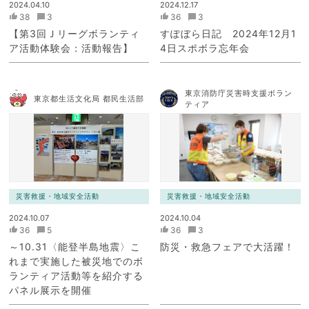
2024.04.10
2024.12.17
38
3
36
3
【第3回Ｊリーグボランティ
すぽぼら日記 2024年12月1
ア活動体験会：活動報告】
4日スポボラ忘年会
東京消防庁災害時支援ボラン
東京都生活文化局 都民生活部
ティア
災害救援・地域安全活動
災害救援・地域安全活動
2024.10.07
2024.10.04
36
5
36
3
～10.31〈能登半島地震〉こ
防災・救急フェアで大活躍！
れまで実施した被災地でのボ
ランティア活動等を紹介する
パネル展示を開催