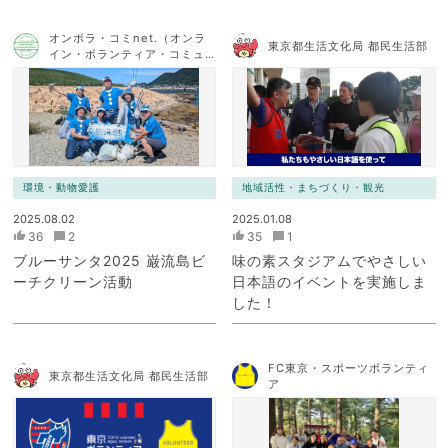
オンボラ・コミnet.（オンラ
東京都生活文化局 都民生活部
イン・ボランティア・コミュ
ニケーション・ネットワー
ク）
環境・動物愛護
地域活性・まちづくり・観光
2025.08.02
2025.01.08
36
2
35
1
ブルーサンタ2025 巌流島ビ
味の素スタジアムでやさしい
ーチクリーン活動
日本語のイベントを実施しま
した！
FC東京・スポーツボランティ
東京都生活文化局 都民生活部
ア