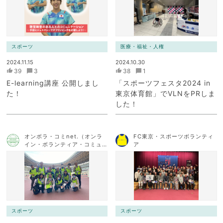
スポーツ
医療・福祉・人権
2024.11.15
2024.10.30
39
3
38
1
E-learning講座 公開しまし
「スポーツフェスタ2024 in
た！
東京体育館」でVLNをPRしま
した！
オンボラ・コミnet.（オンラ
FC東京・スポーツボランティ
イン・ボランティア・コミュ
ア
ニケーション・ネットワー
ク）
スポーツ
スポーツ