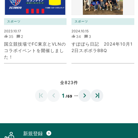
スポーツ
スポーツ
2023.10.17
2024.10.15
35
2
34
3
国立競技場でFC東京とVLNの
すぽぼら日記 2024年10月1
コラボイベントを開催しまし
2日スポボラBBQ
た！
全823件
…
1
/69
新規登録
expand_circle_down