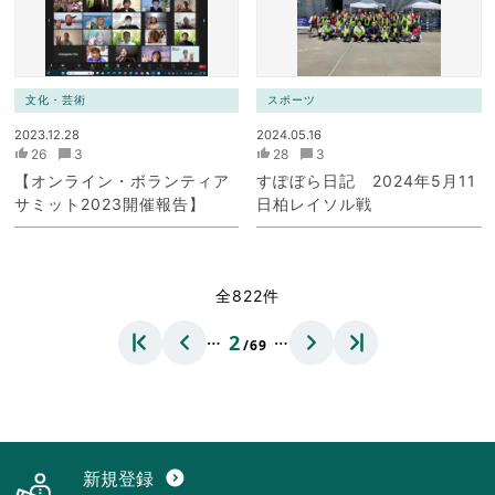
文化・芸術
スポーツ
2023.12.28
2024.05.16
26
3
28
3
【オンライン・ボランティア
すぽぼら日記 2024年5月11
サミット2023開催報告】
日柏レイソル戦
全822件
…
…
2
/69
新規登録
expand_circle_down