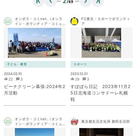
2
/69
オンボラ・コミnet.（オンラ
FC東京・スポーツボランティ
イン・ボランティア・コミュ
ア
ニケーション・ネットワー
ク）
子ども・教育
スポーツ
2024.02.10
2023.12.01
22
3
29
3
ビーチクリーン幕張:2024年2
すぽぼら日記 2023年11月2
月活動
5日北海道コンサドーレ札幌
戦
オンボラ・コミnet.（オンラ
東京都生活文化局 都民生活部
イン・ボランティア・コミュ
ニケーション・ネットワー
ク）