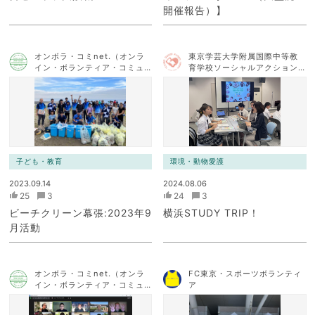
開催報告）】
オンボラ・コミnet.（オンラ
東京学芸大学附属国際中等教
イン・ボランティア・コミュ
育学校ソーシャルアクション
ニケーション・ネットワー
チーム
ク）
子ども・教育
環境・動物愛護
2023.09.14
2024.08.06
25
3
24
3
ビーチクリーン幕張:2023年9
横浜STUDY TRIP！
月活動
オンボラ・コミnet.（オンラ
FC東京・スポーツボランティ
イン・ボランティア・コミュ
ア
ニケーション・ネットワー
ク）