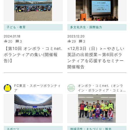
子ども・教育
多文化共生・国際協力
2024.01.18
2023.12.20
20
3
29
3
【第10回 オンボラ・コミnet.
<12月3日（日）>～やさしい
ボランティアの集い(開催報
英語の出前授業～第6回ボラ
告)】
ンティアを応援するセミナー
開催報告
FC東京・スポーツボランティ
オンボラ・コミnet.（オンラ
ア
イン・ボランティア・コミュ
ニケーション・ネットワー
ク）
スポーツ
地域活性・まちづくり・観光