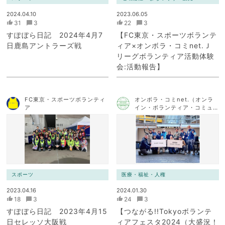
2024.04.10
2023.06.05
31
3
22
3
すぽぼら日記 2024年4月7
【FC東京・スポーツボランテ
日鹿島アントラーズ戦
ィア×オンボラ・コミnet.Ｊ
リーグボランティア活動体験
会:活動報告】
FC東京・スポーツボランティ
オンボラ・コミnet.（オンラ
ア
イン・ボランティア・コミュ
ニケーション・ネットワー
ク）
スポーツ
医療・福祉・人権
2023.04.16
2024.01.30
18
3
24
3
すぽぼら日記 2023年4月15
【つながる!!Tokyoボランテ
日セレッソ大阪戦
ィアフェスタ2024（大盛況！