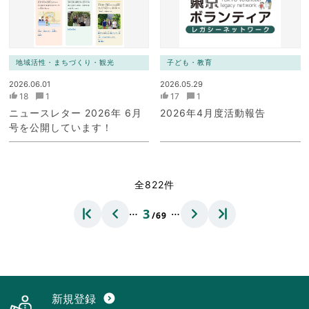
地域活性・まちづくり・観光
子ども・教育
2026.06.01
2026.05.29
18
1
17
1
ニュースレター 2026年 6月
2026年4月度活動報告
号を公開しています！
全822件
…
…
3
/69
新規登録
expand_circle_down