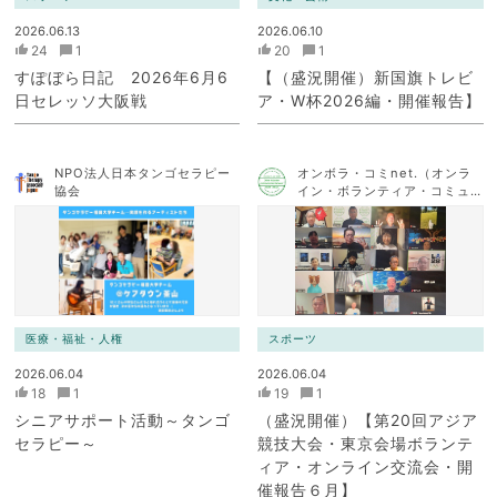
2026.06.13
2026.06.10
24
1
20
1
すぽぼら日記 2026年6月6
【（盛況開催）新国旗トレビ
日セレッソ大阪戦
ア・W杯2026編・開催報告】
NPO法人日本タンゴセラピー
オンボラ・コミnet.（オンラ
協会
イン・ボランティア・コミュ
ニケーション・ネットワー
ク）
医療・福祉・人権
スポーツ
2026.06.04
2026.06.04
18
1
19
1
シニアサポート活動～タンゴ
（盛況開催）【第20回アジア
セラピー～
競技大会・東京会場ボランテ
ィア・オンライン交流会・開
催報告６月】