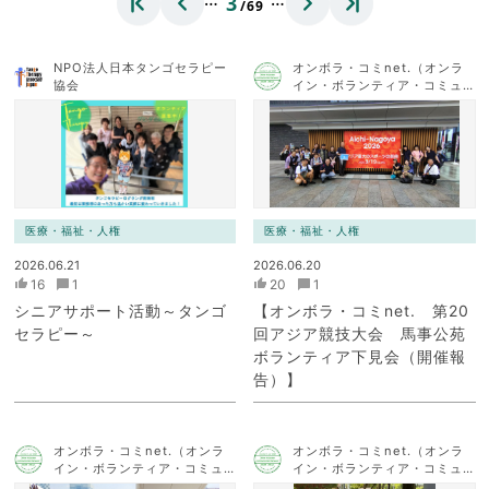
3
/69
NPO法人日本タンゴセラピー
オンボラ・コミnet.（オンラ
協会
イン・ボランティア・コミュ
ニケーション・ネットワー
ク）
医療・福祉・人権
医療・福祉・人権
2026.06.21
2026.06.20
16
1
20
1
シニアサポート活動～タンゴ
【オンボラ・コミnet. 第20
セラピー～
回アジア競技大会 馬事公苑
ボランティア下見会（開催報
告）】
オンボラ・コミnet.（オンラ
オンボラ・コミnet.（オンラ
イン・ボランティア・コミュ
イン・ボランティア・コミュ
ニケーション・ネットワー
ニケーション・ネットワー