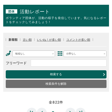
活動レポート
団体
ボランティア団体が、活動の様子を発信しています。気になるレポー
トをチェックしてみましょう！
新着順
古い順
いいね！が多い順
コメントが多い順
地域なし
分野なし
フリーワード
検索する
検索条件を解除
全822件
…
…