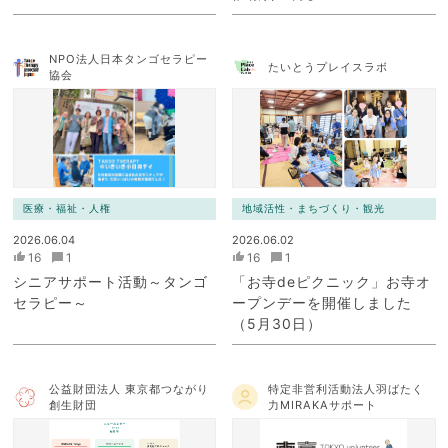
NPO法人日本タンゴセラピー
たいとうプレイスラボ
協会
医療・福祉・人権
地域活性・まちづくり・観光
2026.06.04
2026.06.02
16
1
16
1
シニアサポート活動～タンゴ
「お寺deピクニック」お寺オ
セラピー～
ープンデーを開催しました
（5月30日）
公益財団法人 東京都つながり
特定非営利活動法人羽ばたく
創生財団
力MIRAKAサポート