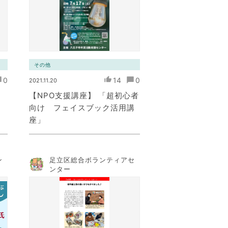
その他
0
14
0
2021.11.20
【NPO支援講座】 「超初心者
向け フェイスブック活用講
座」
ン
足立区総合ボランティアセ
ンター