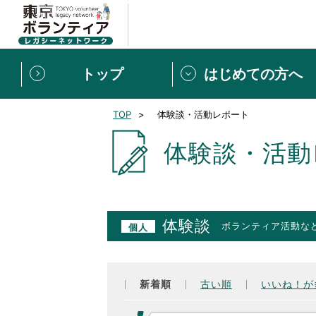
トップ
はじめての方へ
TOP
体験談・活動レポート
募集情報
[個人] 体験談
ボランティアの広場
新着記事一覧
体験談・活動
新規登録
ボランティア
東京ボランティアレガ
体験談
ボランティア活動な
個人
もっと知りたい！VLNでで
新着順
古い順
いいね！が