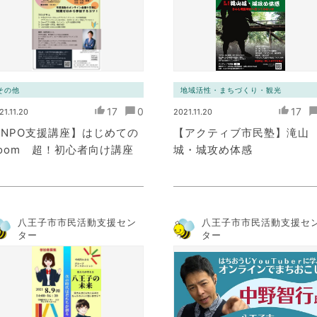
その他
地域活性・まちづくり・観光
17
0
17
21.11.20
2021.11.20
NPO支援講座】はじめての
【アクティブ市民塾】滝山
oom 超！初心者向け講座
城・城攻め体感
八王子市市民活動支援セン
八王子市市民活動支援セ
ター
ター