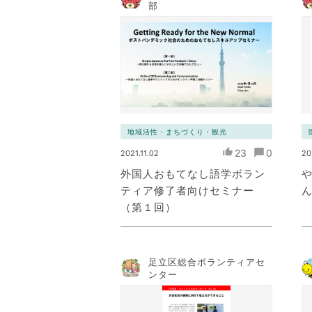
部
地域活性・まちづくり・観光
23
0
2021.11.02
20
外国人おもてなし語学ボラン
ティア修了者向けセミナー
（第１回）
足立区総合ボランティアセ
ンター