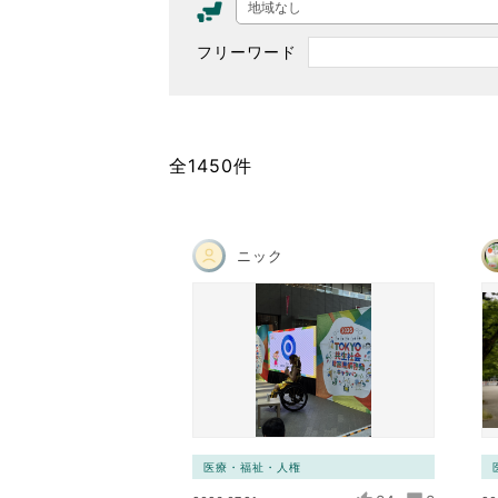
地域なし
東京2020大会の軌跡
フリーワード
シティキャスト
VLNポイントとは
おもてなし語学ボランティ
全1450件
ニック
医療・福祉・人権