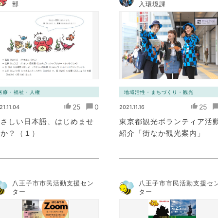
部
入環境課
医療・福祉・人権
地域活性・まちづくり・観光
25
0
25
21.11.04
2021.11.16
やさしい日本語、はじめませ
東京都観光ボランティア活
んか？（１）
紹介「街なか観光案内」
八王子市市民活動支援セン
八王子市市民活動支援セ
ター
ター