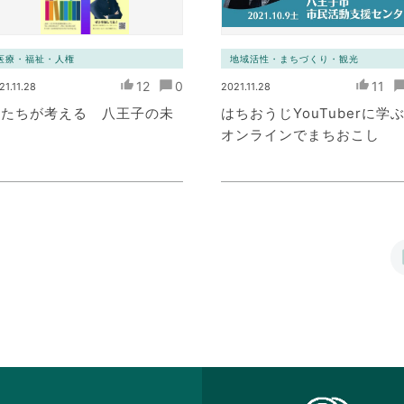
医療・福祉・人権
地域活性・まちづくり・観光
12
0
11
21.11.28
2021.11.28
私たちが考える 八王子の未
はちおうじYouTuberに学
来
オンラインでまちおこし