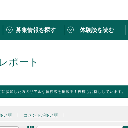
募集情報を探す
体験談を読む
団体紹介
[団体] 活動レ
VLNカフェ
読み物記事
レポート
をしたい方は
「個人ユーザー登録」
・
ボランティアを募集した
トピックス
スペシャルインタ
シーネットワークとは
ボランティアは
どに参加した方のリアルな体験談を掲載中！投稿もお待ちしています。
ボランティアはじ
きること
ボランティアで
活動のヒント
あなたにぴった
多い順
コメントが多い順