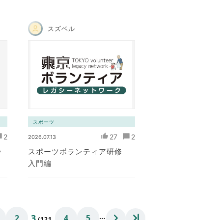
スズベル
スポーツ
2
27
2
2026.07.13
ッ
スポーツボランティア研修
入門編
…
3
2
4
5
/121