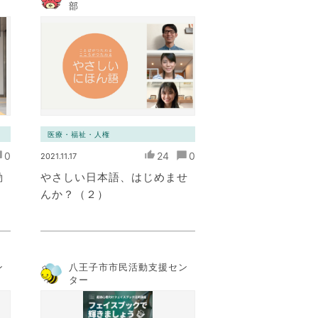
部
医療・福祉・人権
0
24
0
2021.11.17
動
やさしい日本語、はじめませ
んか？（２）
ン
八王子市市民活動支援セン
ター