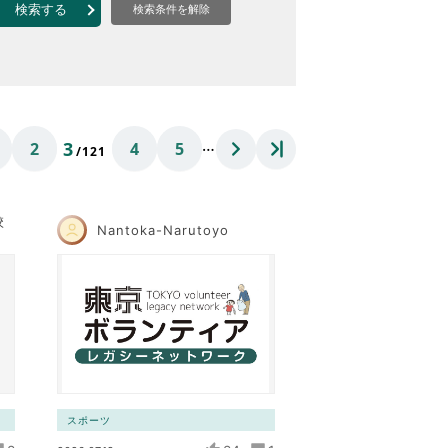
なのVOICE
検索する
検索条件を解除
連ニュース（外部記事）
きるボランティア
…
3
2
4
5
/121
校
Nantoka-Narutoyo
スポーツ