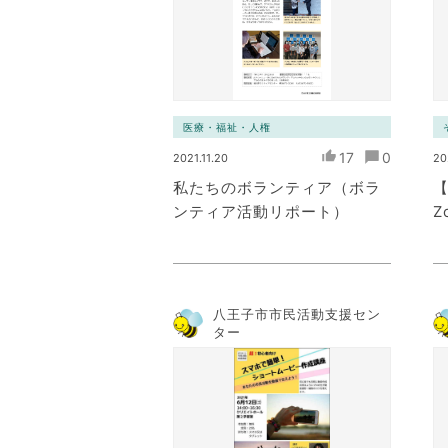
医療・福祉・人権
17
0
2021.11.20
20
私たちのボランティア（ボラ
【
ンティア活動リポート）
Z
八王子市市民活動支援セン
ター