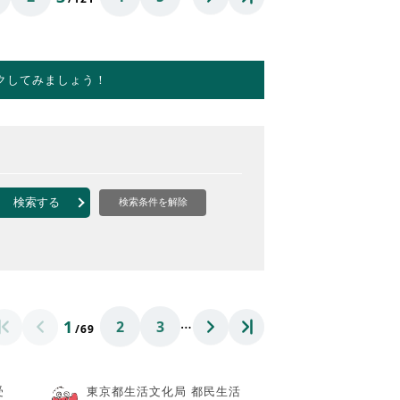
クしてみましょう！
検索する
検索条件を解除
…
1
2
3
/69
受
東京都生活文化局 都民生活