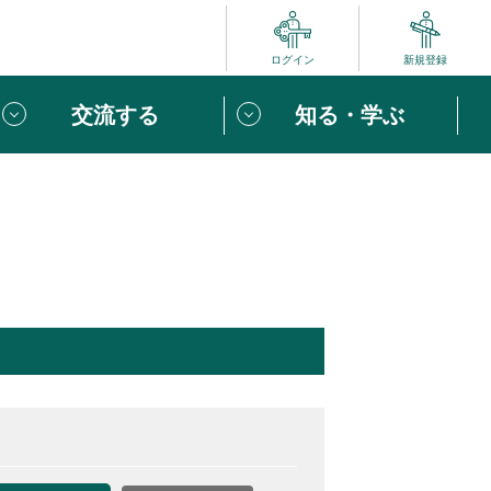
ログイン
新規登録
交流する
知る・学ぶ
ポート
い方は
「団体ユーザー登録」
へ！
ビュー
じめての方へ
めの一歩
心がけたい６つのこと
りなボランティアをチェック！