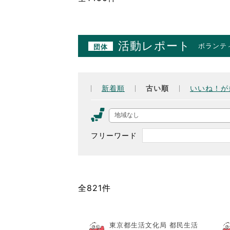
活動レポート
ボランテ
団体
新着順
古い順
いいね！が
地域なし
フリーワード
全821件
東京都生活文化局 都民生活