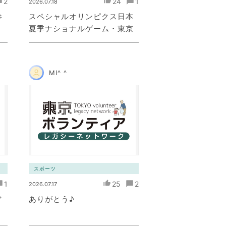
2
24
1
2026.07.18
参
スペシャルオリンピクス日本
夏季ナショナルゲーム・東京
MI^ ^
スポーツ
1
25
2
2026.07.17
ア
ありがとう♪