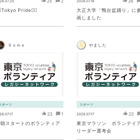
25
2
26
26.07.20
2026.07.18
️‍🌈Tokyo Pride🏳️‍🌈
大正大学「鴨台盆踊り」に
画しました
Ｓｏｍｅ
やました
スポーツ
スポーツ
23
1
23
26.07.17
2026.07.17
早朝スタートのボランティア
東京マラソン ボランテイ
リーダー選考会