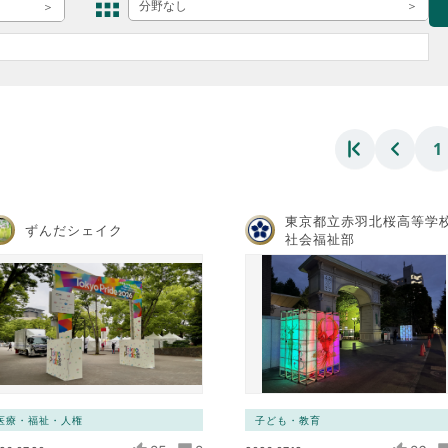
ボランティア みん
分野なし
ボランティア関
中高生が参加で
ア
1
東京都立赤羽北桜高等学
ずんだシェイク
社会福祉部
医療・福祉・人権
子ども・教育