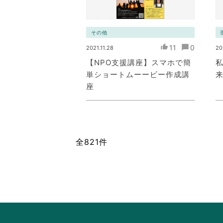
その他
11
0
2021.11.28
20
【NPO支援講座】スマホで簡
単ショートムーービー作成講
座
全821件