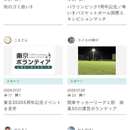
街のゴミ拾い3
パラリンピック1周年記念／車
いすバスケットボール国際エ
キシビションマッチ
こまどん
スイカの種🍉
スポーツ
スポーツ
2026.07.27
2026.07.26
17
1
20
1
東京20205周年記念イベント
関東サッカーリーグ１部 南
を見学
葛SCの運営ボランティア
のりさん
かものはし