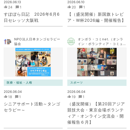
2026.06.13
2026.06.10
24
1
20
1
すぽぼら日記 2026年6月6
【（盛況開催）新国旗トレビ
日セレッソ大阪戦
ア・W杯2026編・開催報告】
NPO法人日本タンゴセラピー
オンボラ・コミnet.（オンラ
協会
イン・ボランティア・コミュ
ニケーション・ネットワー
ク）
医療・福祉・人権
スポーツ
2026.06.04
2026.06.04
18
1
19
1
シニアサポート活動～タンゴ
（盛況開催）【第20回アジア
セラピー～
競技大会・東京会場ボランテ
ィア・オンライン交流会・開
催報告６月】