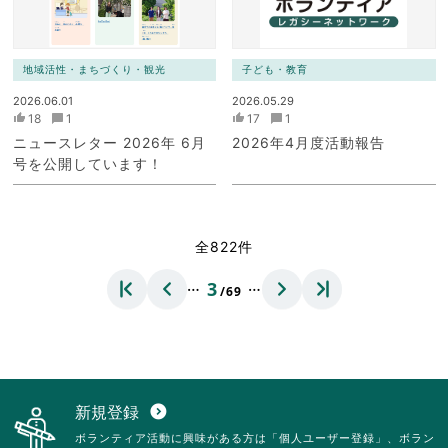
地域活性・まちづくり・観光
子ども・教育
2026.06.01
2026.05.29
18
1
17
1
ニュースレター 2026年 6月
2026年4月度活動報告
号を公開しています！
全822件
…
…
3
/69
新規登録
expand_circle_down
ボランティア活動に興味がある方は「個人ユーザー登録」、ボラン