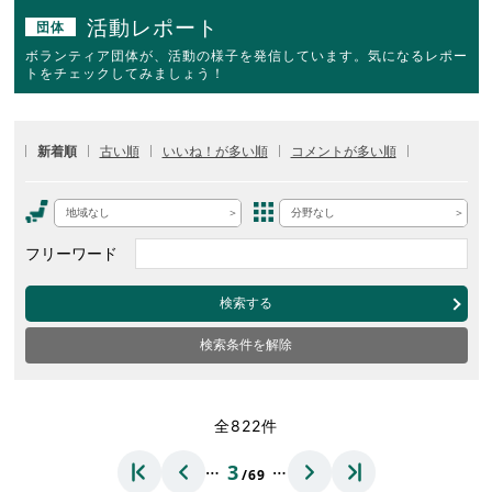
活動レポート
団体
ボランティア団体が、活動の様子を発信しています。気になるレポー
トをチェックしてみましょう！
新着順
古い順
いいね！が多い順
コメントが多い順
地域なし
分野なし
フリーワード
検索する
検索条件を解除
全822件
…
…
3
/69