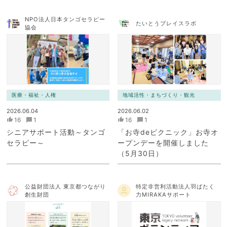
NPO法人日本タンゴセラピー
たいとうプレイスラボ
協会
医療・福祉・人権
地域活性・まちづくり・観光
2026.06.04
2026.06.02
16
1
16
1
シニアサポート活動～タンゴ
「お寺deピクニック」お寺オ
セラピー～
ープンデーを開催しました
（5月30日）
公益財団法人 東京都つながり
特定非営利活動法人羽ばたく
創生財団
力MIRAKAサポート