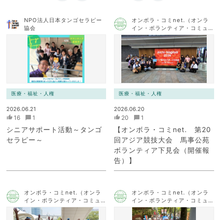
NPO法人日本タンゴセラピー
オンボラ・コミnet.（オンラ
協会
イン・ボランティア・コミュ
ニケーション・ネットワー
ク）
医療・福祉・人権
医療・福祉・人権
2026.06.21
2026.06.20
16
1
20
1
シニアサポート活動～タンゴ
【オンボラ・コミnet. 第20
セラピー～
回アジア競技大会 馬事公苑
ボランティア下見会（開催報
告）】
オンボラ・コミnet.（オンラ
オンボラ・コミnet.（オンラ
イン・ボランティア・コミュ
イン・ボランティア・コミュ
ニケーション・ネットワー
ニケーション・ネットワー
ク）
ク）