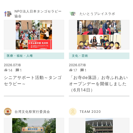
NPO法人日本タンゴセラピー
たいとうプレイスラボ
協会
医療・福祉・人権
文化・芸術
2026.07.18
2026.07.18
14
1
17
1
シニアサポート活動～タンゴ
「お寺de落語」お寺ふれあい
セラピー～
オープンデーを開催しました
（6月14日）
台湾文化祭実行委員会
TEAM 2020