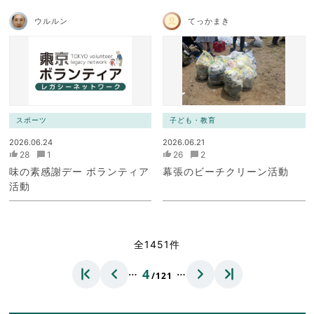
ウルルン
てっかまき
スポーツ
子ども・教育
2026.06.24
2026.06.21
28
1
26
2
味の素感謝デー ボランティア
幕張のビーチクリーン活動
活動
全1451件
…
…
4
/121