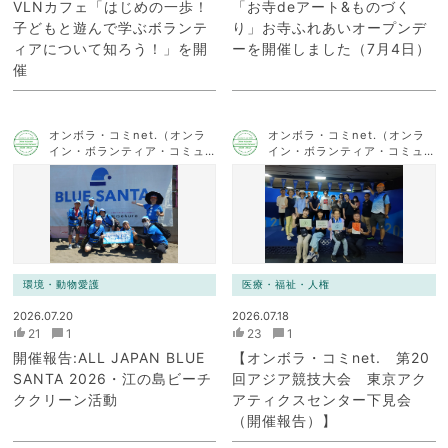
VLNカフェ「はじめの一歩！
「お寺deアート&ものづく
子どもと遊んで学ぶボランテ
り」お寺ふれあいオープンデ
ィアについて知ろう！」を開
ーを開催しました（7月4日）
催
オンボラ・コミnet.（オンラ
オンボラ・コミnet.（オンラ
イン・ボランティア・コミュ
イン・ボランティア・コミュ
ニケーション・ネットワー
ニケーション・ネットワー
ク）
ク）
環境・動物愛護
医療・福祉・人権
2026.07.20
2026.07.18
21
1
23
1
開催報告:ALL JAPAN BLUE
【オンボラ・コミnet. 第20
SANTA 2026・江の島ビーチ
回アジア競技大会 東京アク
ククリーン活動
アティクスセンター下見会
（開催報告）】