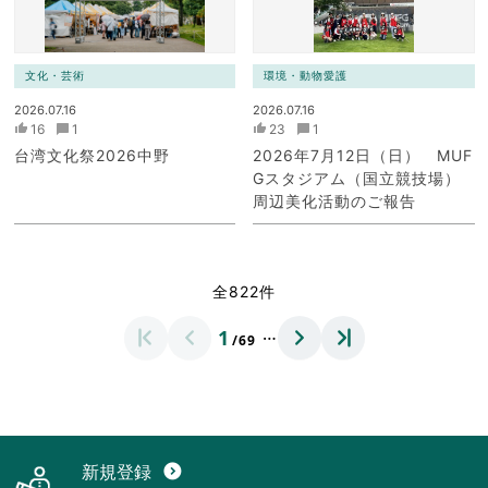
文化・芸術
環境・動物愛護
2026.07.16
2026.07.16
16
1
23
1
台湾文化祭2026中野
2026年7月12日（日） MUF
Gスタジアム（国立競技場）
周辺美化活動のご報告
全822件
…
1
/69
新規登録
expand_circle_down