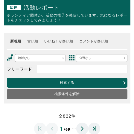
活動レポート
団体
ボランティア団体が、活動の様子を発信しています。気になるレポー
トをチェックしてみましょう！
新着順
古い順
いいね！が多い順
コメントが多い順
地域なし
分野なし
フリーワード
検索する
検索条件を解除
全822件
…
1
/69