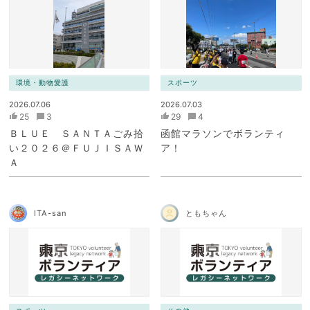
環境・動物愛護
スポーツ
2026.07.06
2026.07.03
25
3
29
4
ＢＬＵＥ ＳＡＮＴＡごみ拾
函館マラソンでボランティ
い２０２６＠ＦＵＪＩＳＡＷ
ア！
Ａ
ITA-san
ともちゃん