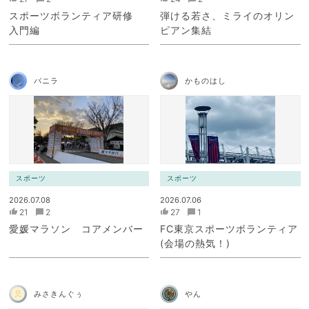
スポーツボランティア研修
弾ける若さ、ミライのオリン
入門編
ピアン集結
バニラ
かものはし
スポーツ
スポーツ
2026.07.08
2026.07.06
21
2
27
1
愛媛マラソン コアメンバー
FC東京スポーツボランティア
(会場の熱気！)
みさきんぐぅ
やん