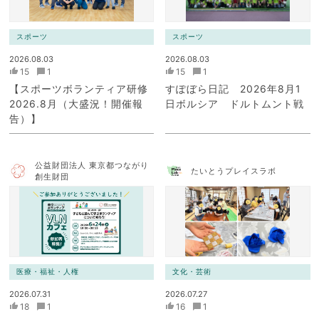
スポーツ
スポーツ
2026.08.03
2026.08.03
15
1
15
1
【スポーツボランティア研修
すぽぼら日記 2026年8月1
2026.8月（大盛況！開催報
日ボルシア ドルトムント戦
告）】
公益財団法人 東京都つながり
たいとうプレイスラボ
創生財団
医療・福祉・人権
文化・芸術
2026.07.31
2026.07.27
18
1
16
1