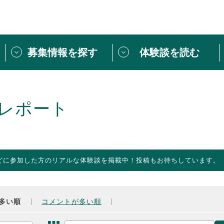
募集情報を探す
体験談を読む
団体紹介
[団体] 活動レ
VLNカフェ
読み物記事
レポート
をしたい方は
「個人ユーザー登録」
・
ボランティアを募集した
トピックス
スペシャルインタ
シーネットワークとは
ボランティアは
どに参加した方のリアルな体験談を掲載中！投稿もお待ちしています。
ボランティアはじ
きること
ボランティアで
活動のヒント
あなたにぴった
多い順
コメントが多い順