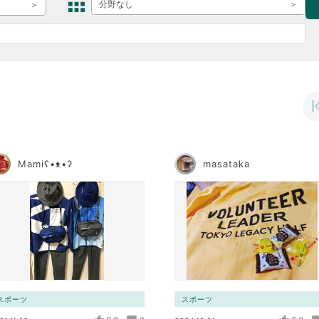
ボランティア みん
分野なし
ボランティア関
中高生が参加で
ア
Mamiʕ•ᴥ•ʔ
masataka
スポーツ
スポーツ