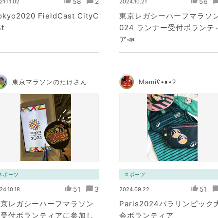
58
2
56
21.11.02
2024.10.21
okyo2020 FieldCast CityC
東京レガシーハーフマラソン
st
024 ランナー受付ボランテ
ア📣
東京マラソンのたけさん
Mamiʕ•ᴥ•ʔ
スポーツ
スポーツ
51
3
51
24.10.18
2024.09.22
東京レガシーハーフマラソン
Paris2024パラリンピック
の受付ボランティアに参加し
会ボランティア