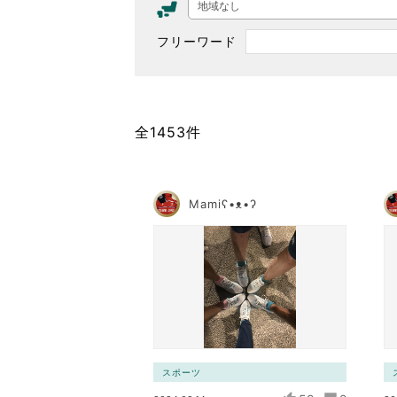
地域なし
東京2020大会の軌跡
フリーワード
シティキャスト
VLNポイントとは
おもてなし語学ボランティ
全1453件
Mamiʕ•ᴥ•ʔ
スポーツ