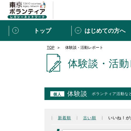
トップ
はじめての方へ
TOP
体験談・活動レポート
募集情報
[個人] 体験談
ボランティアの広場
新着記事一覧
体験談・活動
新規登録
ボランティア
東京ボランティアレガ
体験談
ボランティア活動な
個人
もっと知りたい！VLNでで
新着順
古い順
いいね！が