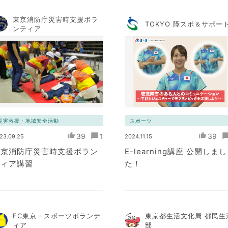
東京消防庁災害時支援ボラ
TOKYO 障スポ＆サポー
ンティア
災害救援・地域安全活動
スポーツ
39
1
39
23.09.25
2024.11.15
東京消防庁災害時支援ボラン
E-learning講座 公開しまし
ティア講習
た！
FC東京・スポーツボランテ
東京都生活文化局 都民生
ィア
部