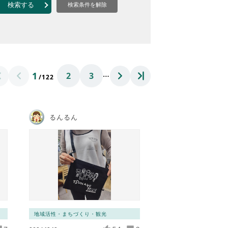
なのVOICE
検索する
検索条件を解除
連ニュース（外部記事）
きるボランティア
…
1
2
3
/122
るんるん
地域活性・まちづくり・観光