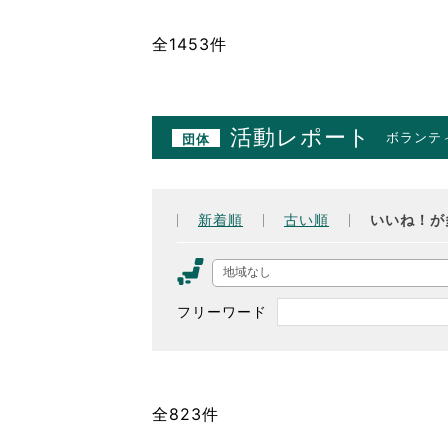
全1453件
活動レポート
ボランテ
団体
新着順
古い順
いいね！が
地域なし
フリーワード
全823件