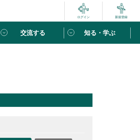
ログイン
新規登録
交流する
知る・学ぶ
ポート
い方は
「団体ユーザー登録」
へ！
ビュー
じめての方へ
めの一歩
心がけたい６つのこと
りなボランティアをチェック！