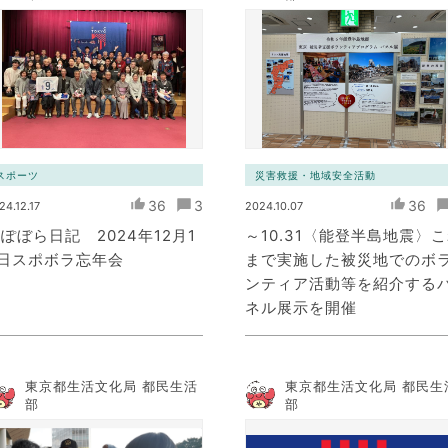
スポーツ
災害救援・地域安全活動
36
3
36
24.12.17
2024.10.07
ぽぼら日記 2024年12月1
～10.31〈能登半島地震〉
4日スポボラ忘年会
まで実施した被災地でのボ
ンティア活動等を紹介する
ネル展示を開催
東京都生活文化局 都民生活
東京都生活文化局 都民生
部
部