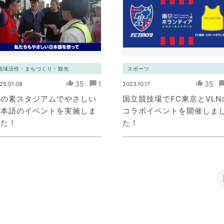
地域活性・まちづくり・観光
スポーツ
35
1
35
25.01.08
2023.10.17
味の素スタジアムでやさしい
国立競技場でFC東京とVLN
日本語のイベントを実施しま
コラボイベントを開催しま
した！
た！