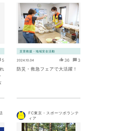
災害救援・地域安全活動
5
36
3
2024.10.04
これ
防災・救急フェアで大活躍！
ラ
パ
活
FC東京・スポーツボランテ
ィア