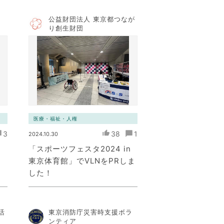
公益財団法人 東京都つなが
ト
り創生財団
医療・福祉・人権
3
38
1
2024.10.30
「スポーツフェスタ2024 in
東京体育館」でVLNをPRしま
した！
活
東京消防庁災害時支援ボラ
ンティア