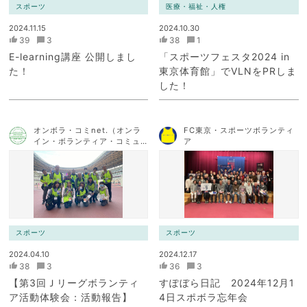
スポーツ
医療・福祉・人権
2024.11.15
2024.10.30
39
3
38
1
E-learning講座 公開しまし
「スポーツフェスタ2024 in
た！
東京体育館」でVLNをPRしま
した！
オンボラ・コミnet.（オンラ
FC東京・スポーツボランティ
イン・ボランティア・コミュ
ア
ニケーション・ネットワー
ク）
スポーツ
スポーツ
2024.04.10
2024.12.17
38
3
36
3
【第3回Ｊリーグボランティ
すぽぼら日記 2024年12月1
ア活動体験会：活動報告】
4日スポボラ忘年会