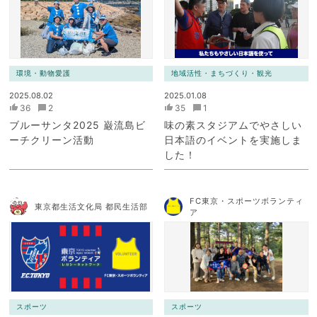
ク）
環境・動物愛護
地域活性・まちづくり・観光
2025.08.02
2025.01.08
36
2
35
1
ブルーサンタ2025 巌流島ビ
味の素スタジアムでやさしい
ーチクリーン活動
日本語のイベントを実施しま
した！
FC東京・スポーツボランティ
東京都生活文化局 都民生活部
ア
スポーツ
スポーツ