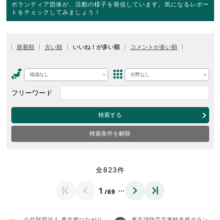
ボランティア団体が、活動の様子を発信しています。気になるレポー
トをチェックしてみましょう！
新着順
古い順
いいね！が多い順
コメントが多い順
地域なし
分野なし
フリーワード
検索する
検索条件を解除
全823件
…
1
/69
公益財団法人 東京都つながり
東京消防庁災害時支援ボラン