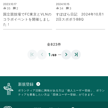
2023.10.17
2024.10.15
35
2
34
3
国立競技場でFC東京とVLNの
すぽぼら日記 2024年10月1
コラボイベントを開催しまし
2日スポボラBBQ
た！
全823件
…
1
/69
新規登録
expand_circle_down
ボランティア活動に興味がある方は「個人ユーザー登録」、ボラン
ティアを募集したい方は「団体ユーザー登録」ができます。