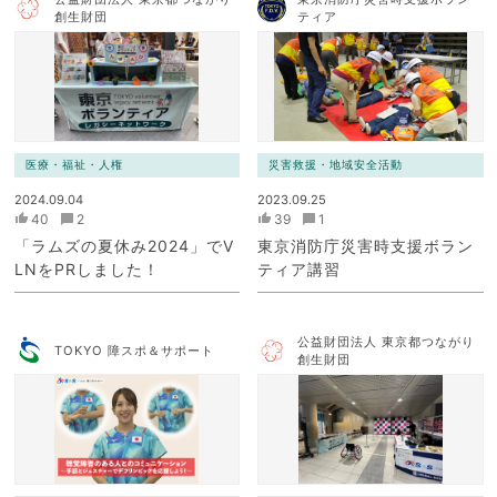
創生財団
ティア
医療・福祉・人権
災害救援・地域安全活動
2024.09.04
2023.09.25
40
2
39
1
「ラムズの夏休み2024」でV
東京消防庁災害時支援ボラン
LNをPRしました！
ティア講習
公益財団法人 東京都つながり
TOKYO 障スポ＆サポート
創生財団