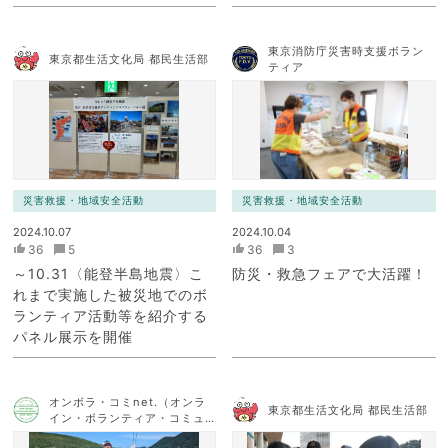
東京消防庁災害時支援ボラン
東京都生活文化局 都民生活部
ティア
災害救援・地域安全活動
災害救援・地域安全活動
2024.10.07
2024.10.04
36
5
36
3
～10.31〈能登半島地震〉こ
防災・救急フェアで大活躍！
れまで実施した被災地でのボ
ランティア活動等を紹介する
パネル展示を開催
オンボラ・コミnet.（オンラ
東京都生活文化局 都民生活部
イン・ボランティア・コミュ
ニケーション・ネットワー