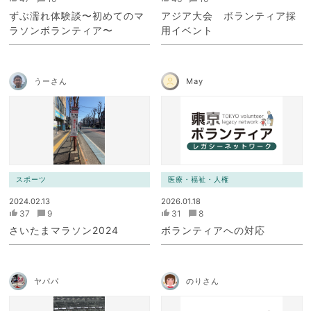
ずぶ濡れ体験談〜初めてのマ
アジア大会 ボランティア採
ラソンボランティア〜
用イベント
うーさん
May
スポーツ
医療・福祉・人権
2024.02.13
2026.01.18
37
9
31
8
さいたまマラソン2024
ボランティアへの対応
ヤパパ
のりさん