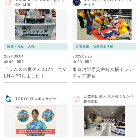
創生財団
ティア
医療・福祉・人権
災害救援・地域安全活動
2024.09.04
2023.09.25
40
2
39
1
「ラムズの夏休み2024」でV
東京消防庁災害時支援ボラン
LNをPRしました！
ティア講習
公益財団法人 東京都つながり
TOKYO 障スポ＆サポート
創生財団