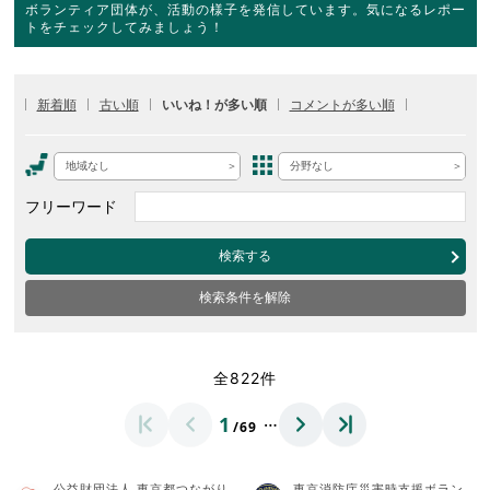
ボランティア団体が、活動の様子を発信しています。気になるレポー
トをチェックしてみましょう！
新着順
古い順
いいね！が多い順
コメントが多い順
地域なし
分野なし
フリーワード
検索する
検索条件を解除
全822件
…
1
/69
公益財団法人 東京都つながり
東京消防庁災害時支援ボラン