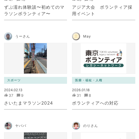
ずぶ濡れ体験談〜初めてのマ
アジア大会 ボランティア採
ラソンボランティア〜
用イベント
うーさん
May
スポーツ
医療・福祉・人権
2024.02.13
2026.01.18
37
9
31
8
さいたまマラソン2024
ボランティアへの対応
ヤパパ
のりさん