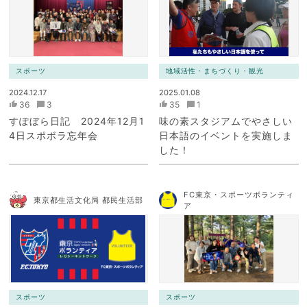
スポーツ
地域活性・まちづくり・観光
2024.12.17
2025.01.08
36
3
35
1
すぽぼら日記 2024年12月1
味の素スタジアムでやさしい
4日スポボラ忘年会
日本語のイベントを実施しま
した！
FC東京・スポーツボランティ
東京都生活文化局 都民生活部
ア
スポーツ
スポーツ