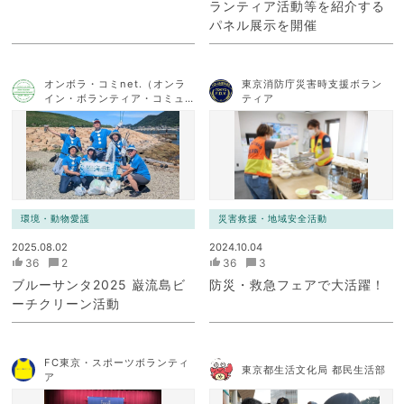
ランティア活動等を紹介する
パネル展示を開催
オンボラ・コミnet.（オンラ
東京消防庁災害時支援ボラン
イン・ボランティア・コミュ
ティア
ニケーション・ネットワー
ク）
環境・動物愛護
災害救援・地域安全活動
2025.08.02
2024.10.04
36
2
36
3
ブルーサンタ2025 巌流島ビ
防災・救急フェアで大活躍！
ーチクリーン活動
FC東京・スポーツボランティ
東京都生活文化局 都民生活部
ア