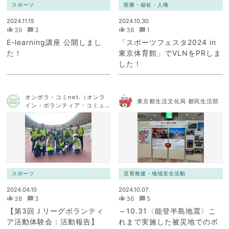
スポーツ
医療・福祉・人権
2024.11.15
2024.10.30
39
3
38
1
E-learning講座 公開しまし
「スポーツフェスタ2024 in
た！
東京体育館」でVLNをPRしま
した！
オンボラ・コミnet.（オンラ
東京都生活文化局 都民生活部
イン・ボランティア・コミュ
ニケーション・ネットワー
ク）
スポーツ
災害救援・地域安全活動
2024.04.10
2024.10.07
38
3
36
5
【第3回Ｊリーグボランティ
～10.31〈能登半島地震〉こ
ア活動体験会：活動報告】
れまで実施した被災地でのボ