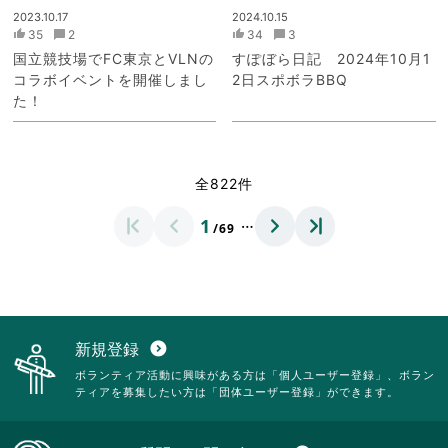
2023.10.17
2024.10.15
35
2
34
3
国立競技場でFC東京とVLNの
すぽぼら日記 2024年10月1
コラボイベントを開催しまし
2日スポボラBBQ
た！
全822件
…
1
/69
新規登録
expand_circle_down
ボランティア活動に興味がある方は「個人ユーザー登録」、ボラン
ティアを募集したい方は「団体ユーザー登録」ができます。