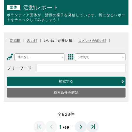
活動レポート
団体
ボランティア団体が、活動の様子を発信しています。気になるレポー
トをチェックしてみましょう！
新着順
古い順
いいね！が多い順
コメントが多い順
地域なし
分野なし
フリーワード
検索する
検索条件を解除
全823件
…
1
/69