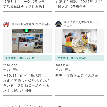
【第3回Ｊリーグボランティ
すぽぼら日記 2024年12月1
ア活動体験会：活動報告】
4日スポボラ忘年会
東京消防庁災害時支援ボラン
東京都生活文化局 都民生活部
ティア
災害救援・地域安全活動
災害救援・地域安全活動
2024.10.07
2024.10.04
36
5
36
3
～10.31〈能登半島地震〉こ
防災・救急フェアで大活躍！
れまで実施した被災地でのボ
ランティア活動等を紹介する
パネル展示を開催
オンボラ・コミnet.（オンラ