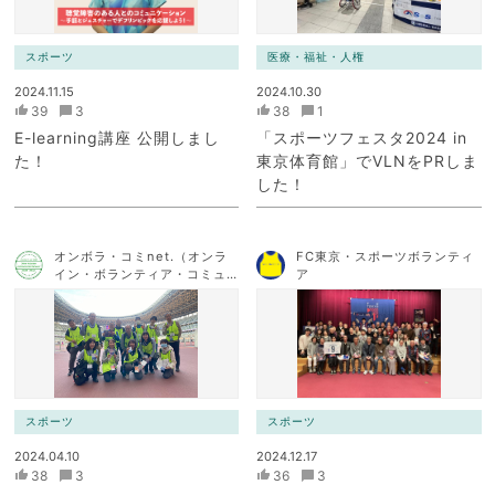
スポーツ
医療・福祉・人権
2024.11.15
2024.10.30
39
3
38
1
E-learning講座 公開しまし
「スポーツフェスタ2024 in
た！
東京体育館」でVLNをPRしま
した！
オンボラ・コミnet.（オンラ
FC東京・スポーツボランティ
イン・ボランティア・コミュ
ア
ニケーション・ネットワー
ク）
スポーツ
スポーツ
2024.04.10
2024.12.17
38
3
36
3