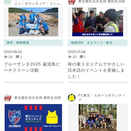
東京都生活文化局 都民生活部
イン・ボランティア・コミュ
ニケーション・ネットワー
ク）
環境・動物愛護
地域活性・まちづくり・観光
2025.08.02
2025.01.08
36
2
35
1
ブルーサンタ2025 巌流島ビ
味の素スタジアムでやさしい
ーチクリーン活動
日本語のイベントを実施しま
した！
FC東京・スポーツボランティ
東京都生活文化局 都民生活部
ア