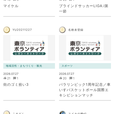
マイケル
ブラインドサッカーLIGA.i第
一節
YU20211227
名称未登録
地域活性・まちづくり・観光
スポーツ
2026.07.27
2026.07.27
21
1
20
1
街のゴミ拾い3
パラリンピック1周年記念／車
いすバスケットボール国際エ
キシビションマッチ
こまどん
スイカの種🍉