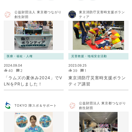
公益財団法人 東京都つながり
東京消防庁災害時支援ボラン
創生財団
ティア
医療・福祉・人権
災害救援・地域安全活動
2024.09.04
2023.09.25
40
2
39
1
「ラムズの夏休み2024」でV
東京消防庁災害時支援ボラン
LNをPRしました！
ティア講習
公益財団法人 東京都つながり
TOKYO 障スポ＆サポート
創生財団