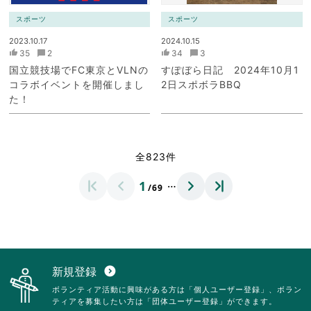
スポーツ
スポーツ
2023.10.17
2024.10.15
35
2
34
3
国立競技場でFC東京とVLNの
すぽぼら日記 2024年10月1
コラボイベントを開催しまし
2日スポボラBBQ
た！
全823件
…
1
/69
新規登録
expand_circle_down
ボランティア活動に興味がある方は「個人ユーザー登録」、ボラン
ティアを募集したい方は「団体ユーザー登録」ができます。