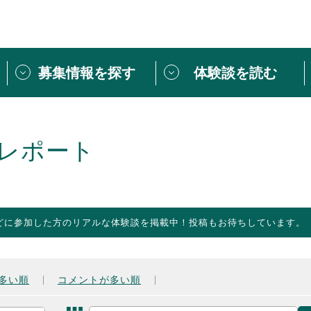
募集情報を探す
体験談を読む
団体紹介
[団体] 活動レ
VLNカフェ
読み物記事
レポート
をしたい方は
「個人ユーザー登録」
・
ボランティアを募集した
トピックス
スペシャルインタ
シーネットワークとは
ボランティアは
どに参加した方のリアルな体験談を掲載中！投稿もお待ちしています。
ボランティアはじ
きること
ボランティアで
活動のヒント
あなたにぴった
多い順
コメントが多い順