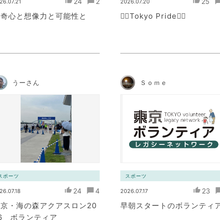
24
2
25
26.07.21
2026.07.20
好奇心と想像力と可能性と
🏳️‍🌈Tokyo Pride🏳️‍🌈
うーさん
Ｓｏｍｅ
スポーツ
スポーツ
24
4
23
26.07.18
2026.07.17
京・海の森アクアスロン20
早朝スタートのボランティ
6 ボランティア