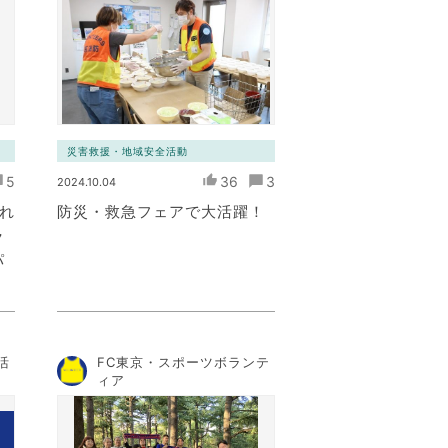
災害救援・地域安全活動
5
36
3
2024.10.04
これ
防災・救急フェアで大活躍！
ラ
パ
活
FC東京・スポーツボランテ
ィア