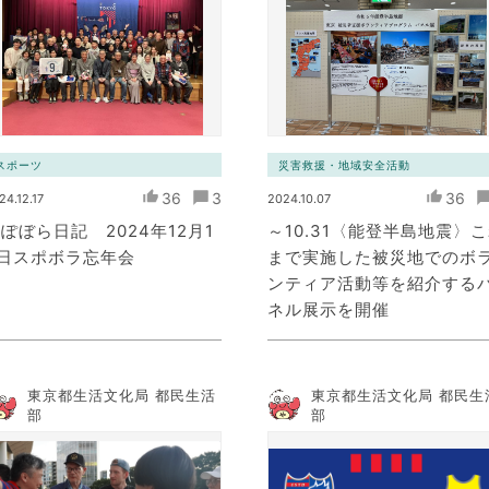
スポーツ
災害救援・地域安全活動
36
3
36
24.12.17
2024.10.07
ぽぼら日記 2024年12月1
～10.31〈能登半島地震〉
4日スポボラ忘年会
まで実施した被災地でのボ
ンティア活動等を紹介する
ネル展示を開催
東京都生活文化局 都民生活
東京都生活文化局 都民生
部
部