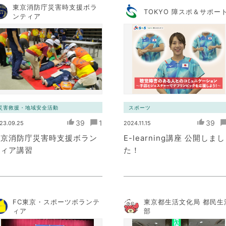
東京消防庁災害時支援ボラ
TOKYO 障スポ＆サポー
ンティア
災害救援・地域安全活動
スポーツ
39
1
39
23.09.25
2024.11.15
東京消防庁災害時支援ボラン
E-learning講座 公開しまし
ティア講習
た！
FC東京・スポーツボランテ
東京都生活文化局 都民生
ィア
部