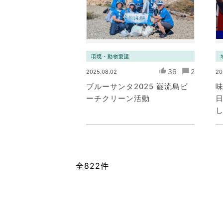
環境・動物愛護
36
2
2025.08.02
20
ブルーサンタ2025 巌流島ビ
ーチクリーン活動
全822件