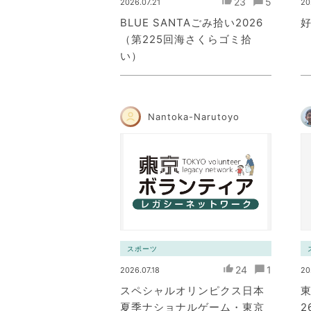
23
5
2026.07.21
20
BLUE SANTAごみ拾い2026
（第225回海さくらゴミ拾
い）
Nantoka-Narutoyo
スポーツ
24
1
2026.07.18
20
スペシャルオリンピクス日本
東
夏季ナショナルゲーム・東京
2