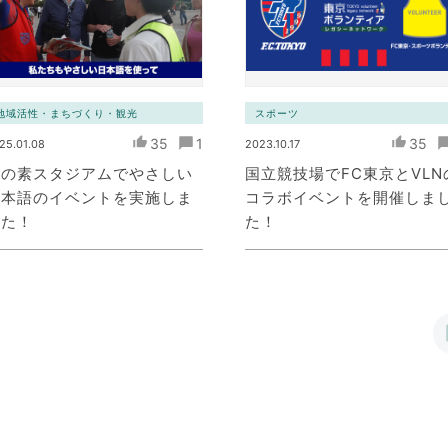
地域活性・まちづくり・観光
スポーツ
35
1
35
25.01.08
2023.10.17
味の素スタジアムでやさしい
国立競技場でFC東京とVLN
日本語のイベントを実施しま
コラボイベントを開催しま
した！
た！