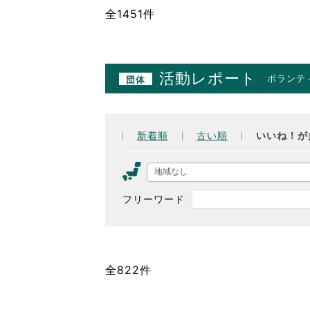
全1451件
活動レポート
ボランテ
団体
新着順
古い順
いいね！が
地域なし
フリーワード
全822件