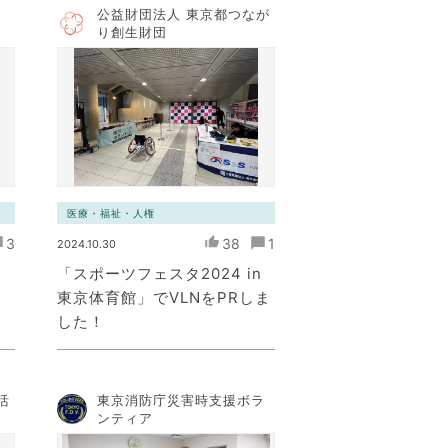
公益財団法人 東京都つなが
ト
り創生財団
医療・福祉・人権
3
38
1
2024.10.30
「スポーツフェスタ2024 in
東京体育館」でVLNをPRしま
した！
活
東京消防庁災害時支援ボラ
ンティア