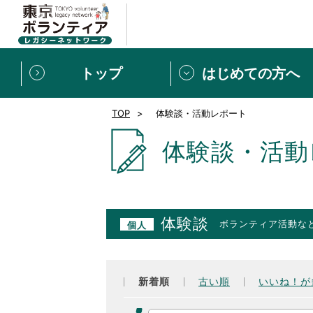
トップ
はじめての方へ
TOP
体験談・活動レポート
募集情報
[個人] 体験談
ボランティアの広場
新着記事一覧
体験談・活動
新規登録
ボランティア
東京ボランティアレガ
体験談
ボランティア活動な
個人
もっと知りたい！VLNでで
新着順
古い順
いいね！が