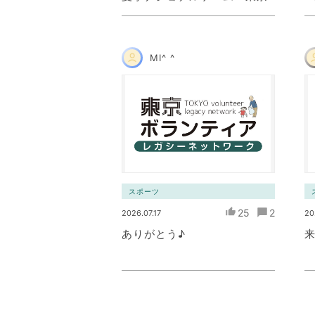
MI^ ^
スポーツ
25
2
2026.07.17
20
ありがとう♪