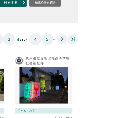
なのVOICE
検索する
検索条件を解除
連ニュース（外部記事）
きるボランティア
…
3
2
4
5
/121
東京都立赤羽北桜高等学校
社会福祉部
子ども・教育