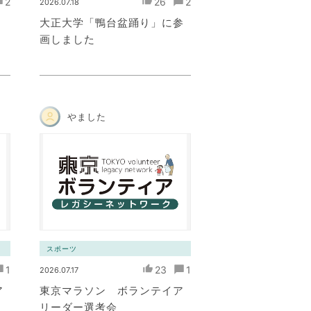
2
26
2
2026.07.18
大正大学「鴨台盆踊り」に参
画しました
やました
スポーツ
1
23
1
2026.07.17
ア
東京マラソン ボランテイア
リーダー選考会