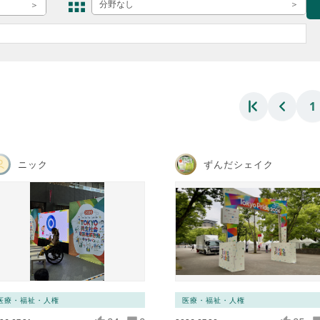
ボランティア みん
分野なし
ボランティア関
中高生が参加で
ア
1
ニック
ずんだシェイク
医療・福祉・人権
医療・福祉・人権