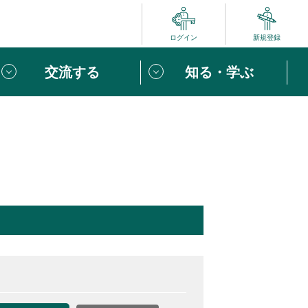
ログイン
新規登録
交流する
知る・学ぶ
ポート
い方は
「団体ユーザー登録」
へ！
ビュー
じめての方へ
めの一歩
心がけたい６つのこと
りなボランティアをチェック！