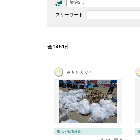
地域なし
東京2020大会の軌跡
フリーワード
シティキャスト
VLNポイントとは
おもてなし語学ボランティ
全1451件
みさきんぐぅ
環境・動物愛護