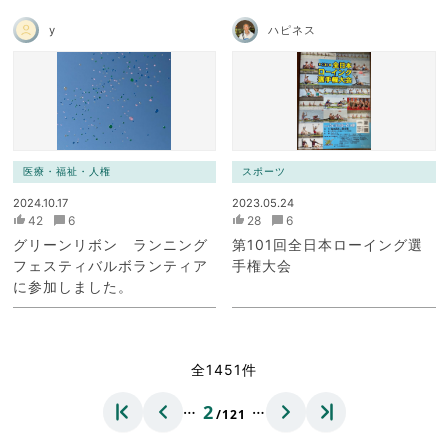
y
ハピネス
医療・福祉・人権
スポーツ
2024.10.17
2023.05.24
42
6
28
6
グリーンリボン ランニング
第101回全日本ローイング選
フェスティバルボランティア
手権大会
に参加しました。
全1451件
…
…
2
/121