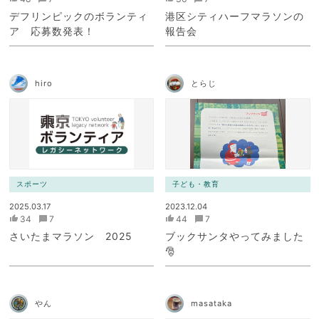
デフリンピックのボランティ
港区シティハーフマラソンの
ア 応募数発表！
報告会
hiro
とらじ
スポーツ
子ども・教育
2025.03.17
2023.12.04
34
7
44
7
さいたまマラソン 2025
ブックサンタやってみました
🎅
やん
masataka