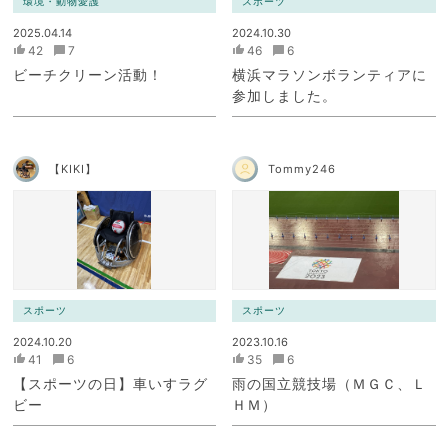
環境・動物愛護
スポーツ
2025.04.14
2024.10.30
42
7
46
6
ビーチクリーン活動！
横浜マラソンボランティアに
参加しました。
【KIKI】
Tommy246
スポーツ
スポーツ
2024.10.20
2023.10.16
41
6
35
6
【スポーツの日】車いすラグ
雨の国立競技場（ＭＧＣ、Ｌ
ビー
ＨＭ）