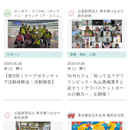
オンボラ・コミnet.（オンラ
公益財団法人 東京都つながり
イン・ボランティア・コミュ
創生財団
ニケーション・ネットワー
ク）
スポーツ
医療・福祉・人権
2025.05.26
2025.01.06
33
4
33
2
【第5回Ｊリーグボランティ
VLNカフェ「知ってる？デフ
ア活動体験会：活動報告】
リンピック～丸山香織選手と
話そう！デフバスケットボー
ルの魅力～」を開催！
公益財団法人 東京都つながり
東京都生活文化局 都民生活部
創生財団