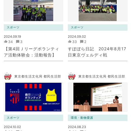
スポーツ
スポーツ
2024.09.19
2024.09.02
34
3
33
2
【第4回Ｊリーグボランティ
すぽぼら日記 2024年8月17
ア活動体験会：活動報告】
日東京ヴェルディ戦
東京都生活文化局 都民生活部
東京都生活文化局 都民生活部
スポーツ
環境・動物愛護
2024.10.02
2024.08.23