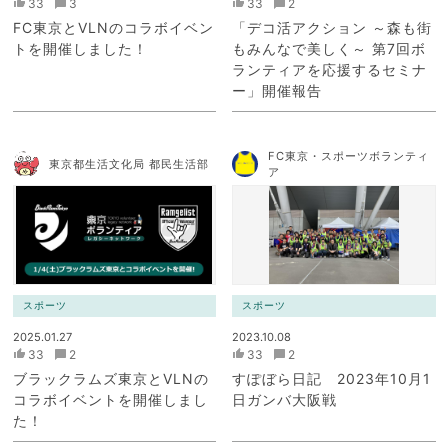
33
3
33
2
FC東京とVLNのコラボイベン
「デコ活アクション ～森も街
トを開催しました！
もみんなで美しく～ 第7回ボ
ランティアを応援するセミナ
ー」開催報告
FC東京・スポーツボランティ
東京都生活文化局 都民生活部
ア
スポーツ
スポーツ
2025.01.27
2023.10.08
33
2
33
2
ブラックラムズ東京とVLNの
すぽぼら日記 2023年10月1
コラボイベントを開催しまし
日ガンバ大阪戦
た！