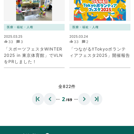
医療・福祉・人権
医療・福祉・人権
2025.03.25
2025.03.24
33
3
33
2
「スポーツフェスタWINTER
「つながる‼Tokyoボランテ
2025 in 東京体育館」でVLN
ィアフェスタ2025」開催報告
をPRしました！
全822件
…
…
2
/69