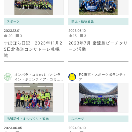
スポーツ
環境・動物愛護
2023.12.01
2023.08.10
29
3
15
3
すぽぼら日記 2023年11月2
2023年7月 巌流島ビーチクリ
5日北海道コンサドーレ札幌
ーン活動
戦
オンボラ・コミnet.（オンラ
FC東京・スポーツボランティ
イン・ボランティア・コミュ
ア
ニケーション・ネットワー
ク）
地域活性・まちづくり・観光
スポーツ
2023.06.05
2024.04.10