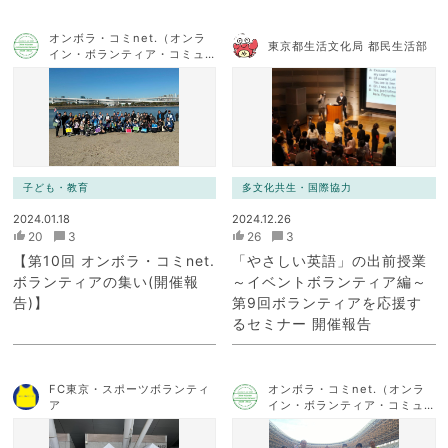
オンボラ・コミnet.（オンラ
東京都生活文化局 都民生活部
イン・ボランティア・コミュ
ニケーション・ネットワー
ク）
子ども・教育
多文化共生・国際協力
2024.01.18
2024.12.26
20
3
26
3
【第10回 オンボラ・コミnet.
「やさしい英語」の出前授業
ボランティアの集い(開催報
～イベントボランティア編～
告)】
第9回ボランティアを応援す
るセミナー 開催報告
FC東京・スポーツボランティ
オンボラ・コミnet.（オンラ
ア
イン・ボランティア・コミュ
ニケーション・ネットワー
ク）