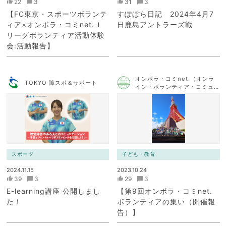
22
3
31
3
【FC東京・スポーツボランテ
すぽぼら日記 2024年4月7
ィア×オンボラ・コミnet.Ｊ
日鹿島アントラーズ戦
リーグボランティア活動体験
会:活動報告】
オンボラ・コミnet.（オンラ
TOKYO 障スポ＆サポート
イン・ボランティア・コミュ
ニケーション・ネットワー
ク）
スポーツ
子ども・教育
2024.11.15
2023.10.24
39
3
29
3
E-learning講座 公開しまし
【第9回オンボラ・コミnet.
た！
ボランティアの集い（開催報
告）】