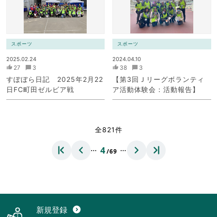
スポーツ
スポーツ
2025.02.24
2024.04.10
27
3
38
3
すぽぼら日記 2025年2月22
【第3回Ｊリーグボランティ
日FC町田ゼルビア戦
ア活動体験会：活動報告】
全821件
…
…
4
/69
新規登録
expand_circle_down