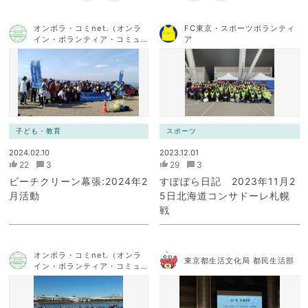
オンボラ・コミnet.（オンラ
FC東京・スポーツボランティ
イン・ボランティア・コミュ
ア
ニケーション・ネットワー
ク）
子ども・教育
スポーツ
2024.02.10
2023.12.01
22
3
29
3
ビーチクリーン幕張:2024年2
すぽぼら日記 2023年11月2
月活動
5日北海道コンサドーレ札幌
戦
オンボラ・コミnet.（オンラ
東京都生活文化局 都民生活部
イン・ボランティア・コミュ
ニケーション・ネットワー
ク）