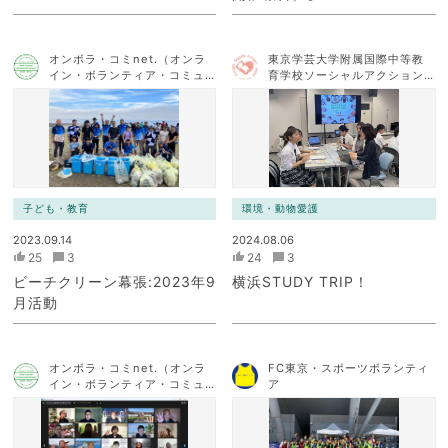
オンボラ・コミnet.（オンラ
東京学芸大学附属国際中等教
イン・ボランティア・コミュ
育学校ソーシャルアクション
ニケーション・ネットワー
チーム
ク）
子ども・教育
環境・動物愛護
2023.09.14
2024.08.06
25
3
24
3
ビーチクリーン幕張:2023年9
横浜STUDY TRIP！
月活動
オンボラ・コミnet.（オンラ
FC東京・スポーツボランティ
イン・ボランティア・コミュ
ア
ニケーション・ネットワー
ク）