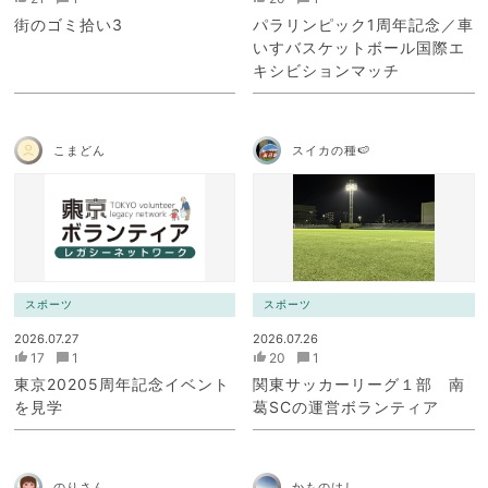
街のゴミ拾い3
パラリンピック1周年記念／車
いすバスケットボール国際エ
キシビションマッチ
こまどん
スイカの種🍉
スポーツ
スポーツ
2026.07.27
2026.07.26
17
1
20
1
東京20205周年記念イベント
関東サッカーリーグ１部 南
を見学
葛SCの運営ボランティア
のりさん
かものはし