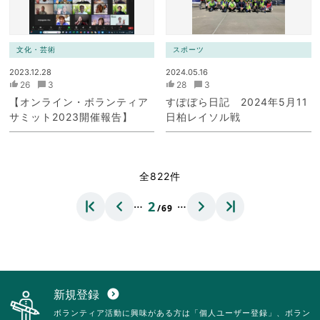
文化・芸術
スポーツ
2023.12.28
2024.05.16
26
3
28
3
【オンライン・ボランティア
すぽぼら日記 2024年5月11
サミット2023開催報告】
日柏レイソル戦
全822件
…
…
2
/69
新規登録
expand_circle_down
ボランティア活動に興味がある方は「個人ユーザー登録」、ボラン