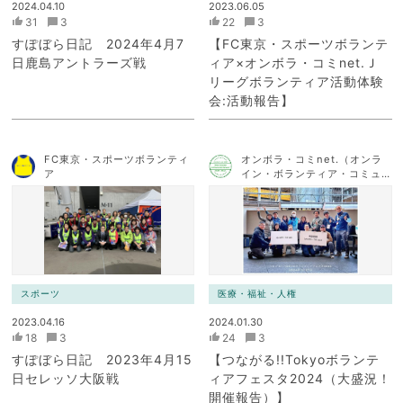
2024.04.10
2023.06.05
31
3
22
3
すぽぼら日記 2024年4月7
【FC東京・スポーツボランテ
日鹿島アントラーズ戦
ィア×オンボラ・コミnet.Ｊ
リーグボランティア活動体験
会:活動報告】
FC東京・スポーツボランティ
オンボラ・コミnet.（オンラ
ア
イン・ボランティア・コミュ
ニケーション・ネットワー
ク）
スポーツ
医療・福祉・人権
2023.04.16
2024.01.30
18
3
24
3
すぽぼら日記 2023年4月15
【つながる!!Tokyoボランテ
日セレッソ大阪戦
ィアフェスタ2024（大盛況！
開催報告）】