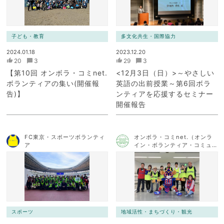
子ども・教育
多文化共生・国際協力
2024.01.18
2023.12.20
20
3
29
3
【第10回 オンボラ・コミnet.
<12月3日（日）>～やさしい
ボランティアの集い(開催報
英語の出前授業～第6回ボラ
告)】
ンティアを応援するセミナー
開催報告
FC東京・スポーツボランティ
オンボラ・コミnet.（オンラ
ア
イン・ボランティア・コミュ
ニケーション・ネットワー
ク）
スポーツ
地域活性・まちづくり・観光