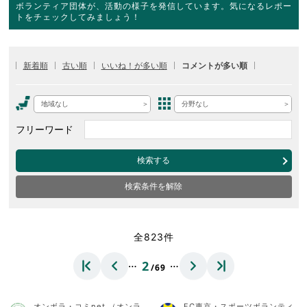
ボランティア団体が、活動の様子を発信しています。気になるレポー
トをチェックしてみましょう！
新着順
古い順
いいね！が多い順
コメントが多い順
地域なし
分野なし
フリーワード
検索する
検索条件を解除
全823件
…
…
2
/69
オンボラ・コミnet.（オンラ
FC東京・スポーツボランティ