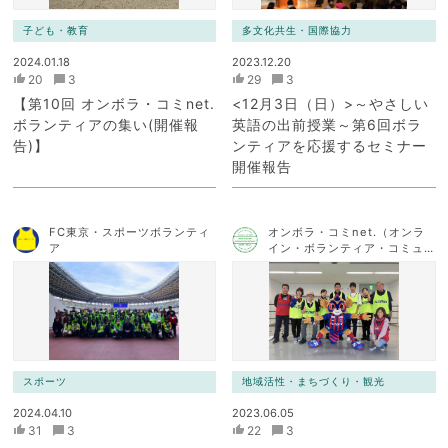
子ども・教育
多文化共生・国際協力
2024.01.18
2023.12.20
20
3
29
3
【第10回 オンボラ・コミnet.
<12月3日（日）>～やさしい
ボランティアの集い(開催報
英語の出前授業～第6回ボラ
告)】
ンティアを応援するセミナー
開催報告
FC東京・スポーツボランティ
オンボラ・コミnet.（オンラ
ア
イン・ボランティア・コミュ
ニケーション・ネットワー
ク）
スポーツ
地域活性・まちづくり・観光
2024.04.10
2023.06.05
31
3
22
3