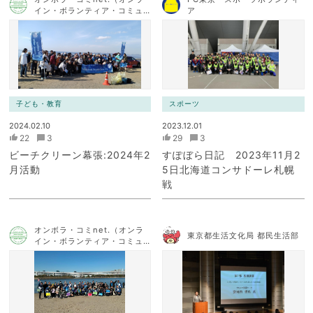
イン・ボランティア・コミュ
ア
ニケーション・ネットワー
ク）
子ども・教育
スポーツ
2024.02.10
2023.12.01
22
3
29
3
ビーチクリーン幕張:2024年2
すぽぼら日記 2023年11月2
月活動
5日北海道コンサドーレ札幌
戦
オンボラ・コミnet.（オンラ
東京都生活文化局 都民生活部
イン・ボランティア・コミュ
ニケーション・ネットワー
ク）