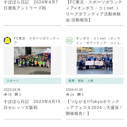
すぽぼら日記 2024年4月7
【FC東京・スポーツボランテ
日鹿島アントラーズ戦
ィア×オンボラ・コミnet.Ｊ
リーグボランティア活動体験
会:活動報告】
FC東京・スポーツボランティ
オンボラ・コミnet.（オンラ
ア
イン・ボランティア・コミュ
ニケーション・ネットワー
ク）
スポーツ
医療・福祉・人権
2023.04.16
2024.01.30
18
3
24
3
すぽぼら日記 2023年4月15
【つながる!!Tokyoボランテ
日セレッソ大阪戦
ィアフェスタ2024（大盛況！
開催報告）】