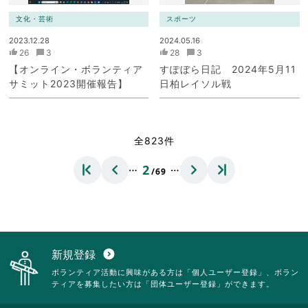
文化・芸術
スポーツ
2023.12.28
2024.05.16
26
3
28
3
【オンライン・ボランティア
すぽぼら日記 2024年5月11
サミット2023開催報告】
日柏レイソル戦
全823件
…
…
2
/69
新規登録
expand_circle_down
ボランティア活動に興味がある方は「個人ユーザー登録」、ボラン
ティアを募集したい方は「団体ユーザー登録」ができます。