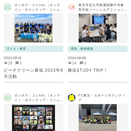
オンボラ・コミnet.（オンラ
東京学芸大学附属国際中等教
イン・ボランティア・コミュ
育学校ソーシャルアクション
ニケーション・ネットワー
チーム
ク）
子ども・教育
環境・動物愛護
2023.09.14
2024.08.06
25
3
24
3
ビーチクリーン幕張:2023年9
横浜STUDY TRIP！
月活動
オンボラ・コミnet.（オンラ
FC東京・スポーツボランティ
イン・ボランティア・コミュ
ア
ニケーション・ネットワー
ク）