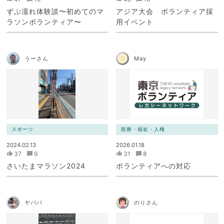
ずぶ濡れ体験談〜初めてのマ
アジア大会 ボランティア採
ラソンボランティア〜
用イベント
うーさん
May
スポーツ
医療・福祉・人権
2024.02.13
2026.01.18
37
9
31
8
さいたまマラソン2024
ボランティアへの対応
ヤパパ
のりさん