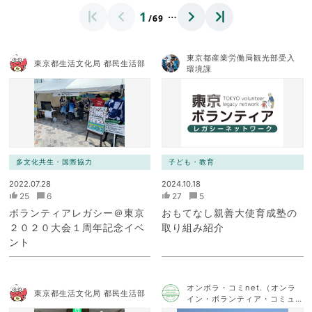
…
1
/69
東京都産業労働局観光部受入
東京都生活文化局 都民生活部
環境課
多文化共生・国際協力
子ども・教育
2022.07.28
2024.10.18
25
6
27
5
ボランティアレガシー＠東京
おもてなし親善大使育成塾の
２０２０大会１周年記念イベ
取り組み紹介
ント
オンボラ・コミnet.（オンラ
東京都生活文化局 都民生活部
イン・ボランティア・コミュ
ニケーション・ネットワー