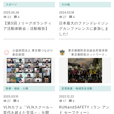
スポーツ
その他
2025.05.26
2024.03.18
33
4
27
4
【第5回Ｊリーグボランティ
日本最大のファンドレイジン
ア活動体験会：活動報告】
グカンファレンスに参加しま
した!
公益財団法人 東京都つながり
東京都都民安全総合対策本部
創生財団
「東京都防犯ネットワーク」
医療・福祉・人権
災害救援・地域安全活動
2025.03.10
2022.12.22
27
4
17
4
VLNカフェ「VLNスクール～
RUNandSAFETY（ラン アン
世代を超えた交流～」を開
ド セーフティー）