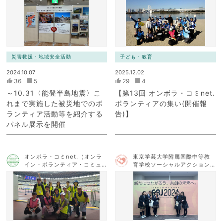
ク）
災害救援・地域安全活動
子ども・教育
2024.10.07
2025.12.02
36
5
29
4
～10.31〈能登半島地震〉こ
【第13回 オンボラ・コミnet.
れまで実施した被災地でのボ
ボランティアの集い(開催報
ランティア活動等を紹介する
告)】
パネル展示を開催
オンボラ・コミnet.（オンラ
東京学芸大学附属国際中等教
イン・ボランティア・コミュ
育学校ソーシャルアクション
ニケーション・ネットワー
チーム
ク）