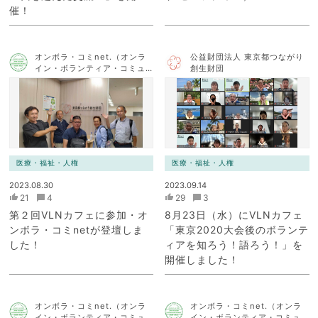
催！
オンボラ・コミnet.（オンラ
公益財団法人 東京都つながり
イン・ボランティア・コミュ
創生財団
ニケーション・ネットワー
ク）
医療・福祉・人権
医療・福祉・人権
2023.08.30
2023.09.14
21
4
29
3
第２回VLNカフェに参加・オ
8月23日（水）にVLNカフェ
ンボラ・コミnetが登壇しま
「東京2020大会後のボランテ
した！
ィアを知ろう！語ろう！」を
開催しました！
オンボラ・コミnet.（オンラ
オンボラ・コミnet.（オンラ
イン・ボランティア・コミュ
イン・ボランティア・コミュ