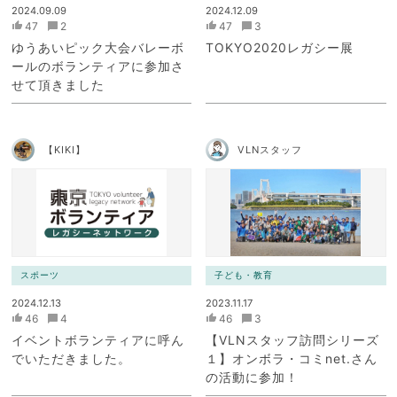
2024.09.09
2024.12.09
47
2
47
3
ゆうあいピック大会バレーボ
TOKYO2020レガシー展
ールのボランティアに参加さ
せて頂きました
【KIKI】
VLNスタッフ
スポーツ
子ども・教育
2024.12.13
2023.11.17
46
4
46
3
イベントボランティアに呼ん
【VLNスタッフ訪問シリーズ
でいただきました。
１】オンボラ・コミnet.さん
の活動に参加！