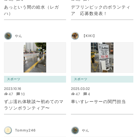
あっという間の給水（レガ
デフリンピックのボランティ
ハ）
ア 応募数発表！
やん
【KIKI】
スポーツ
スポーツ
2023.10.16
2025.03.02
47
10
47
4
ずぶ濡れ体験談〜初めてのマ
車いすレーサーの関門担当
ラソンボランティア〜
Tommy246
やん