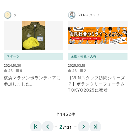
y
VLNスタッフ
スポーツ
医療・福祉・人権
2024.10.30
2025.03.18
46
6
46
2
横浜マラソンボランティアに
【VLNスタッフ訪問シリーズ
参加しました。
７】ボランタリーフォーラム
TOKYO2025に密着！
全1452件
…
…
2
/121