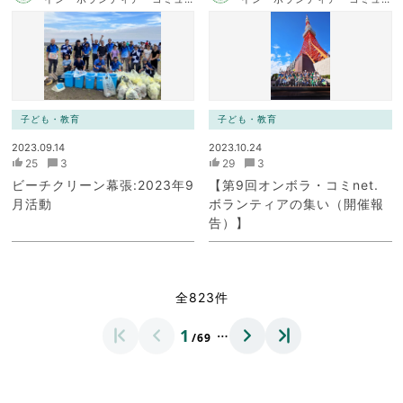
ニケーション・ネットワー
ニケーション・ネットワー
ク）
ク）
子ども・教育
子ども・教育
2023.09.14
2023.10.24
25
3
29
3
ビーチクリーン幕張:2023年9
【第9回オンボラ・コミnet.
月活動
ボランティアの集い（開催報
告）】
全823件
…
1
/69