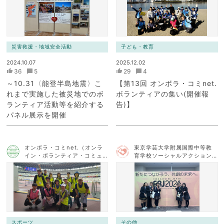
災害救援・地域安全活動
子ども・教育
2024.10.07
2025.12.02
36
5
29
4
～10.31〈能登半島地震〉こ
【第13回 オンボラ・コミnet.
れまで実施した被災地でのボ
ボランティアの集い(開催報
ランティア活動等を紹介する
告)】
パネル展示を開催
オンボラ・コミnet.（オンラ
東京学芸大学附属国際中等教
イン・ボランティア・コミュ
育学校ソーシャルアクション
ニケーション・ネットワー
チーム
ク）
スポーツ
その他