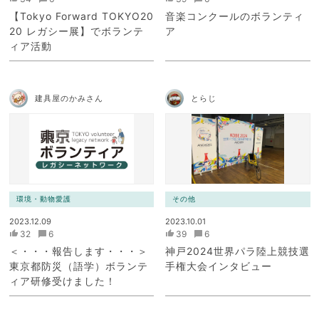
【Tokyo Forward TOKYO20
音楽コンクールのボランティ
20 レガシー展】でボランテ
ア
ィア活動
建具屋のかみさん
とらじ
環境・動物愛護
その他
2023.12.09
2023.10.01
32
6
39
6
＜・・・報告します・・・＞
神戸2024世界パラ陸上競技選
東京都防災（語学）ボランテ
手権大会インタビュー
ィア研修受けました！