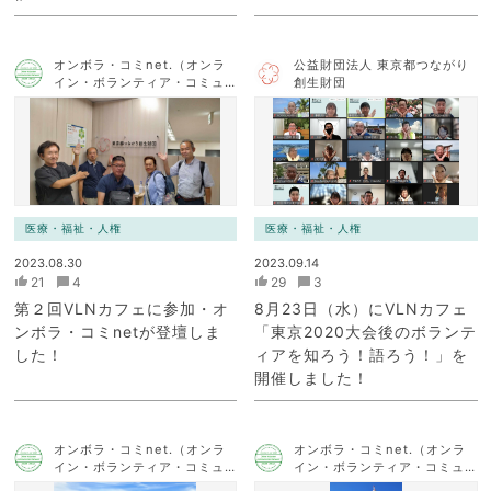
オンボラ・コミnet.（オンラ
公益財団法人 東京都つながり
イン・ボランティア・コミュ
創生財団
ニケーション・ネットワー
ク）
医療・福祉・人権
医療・福祉・人権
2023.08.30
2023.09.14
21
4
29
3
第２回VLNカフェに参加・オ
8月23日（水）にVLNカフェ
ンボラ・コミnetが登壇しま
「東京2020大会後のボランテ
した！
ィアを知ろう！語ろう！」を
開催しました！
オンボラ・コミnet.（オンラ
オンボラ・コミnet.（オンラ
イン・ボランティア・コミュ
イン・ボランティア・コミュ
ニケーション・ネットワー
ニケーション・ネットワー