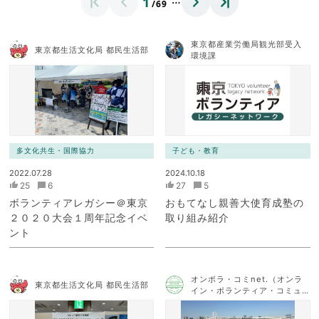
1
/69
東京都産業労働局観光部受入
東京都生活文化局 都民生活部
環境課
多文化共生・国際協力
子ども・教育
2022.07.28
2024.10.18
25
6
27
5
ボランティアレガシー＠東京
おもてなし親善大使育成塾の
２０２０大会１周年記念イベ
取り組み紹介
ント
オンボラ・コミnet.（オンラ
東京都生活文化局 都民生活部
イン・ボランティア・コミュ
ニケーション・ネットワー
ク）