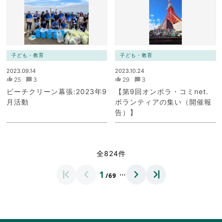
ク）
ク）
子ども・教育
子ども・教育
2023.09.14
2023.10.24
25
3
29
3
ビーチクリーン幕張:2023年9
【第9回オンボラ・コミnet.
月活動
ボランティアの集い（開催報
告）】
全824件
…
1
/69