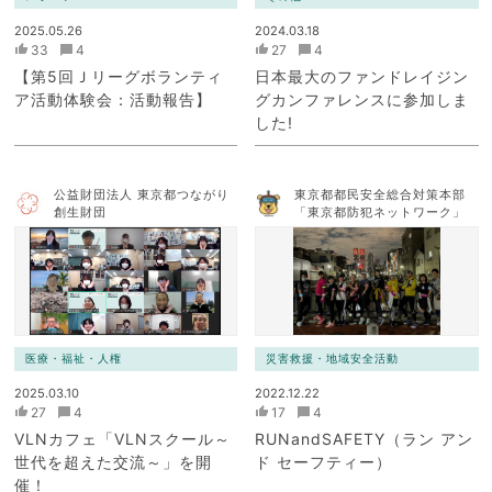
2025.05.26
2024.03.18
33
4
27
4
【第5回Ｊリーグボランティ
日本最大のファンドレイジン
ア活動体験会：活動報告】
グカンファレンスに参加しま
した!
公益財団法人 東京都つながり
東京都都民安全総合対策本部
創生財団
「東京都防犯ネットワーク」
医療・福祉・人権
災害救援・地域安全活動
2025.03.10
2022.12.22
27
4
17
4
VLNカフェ「VLNスクール～
RUNandSAFETY（ラン アン
世代を超えた交流～」を開
ド セーフティー）
催！