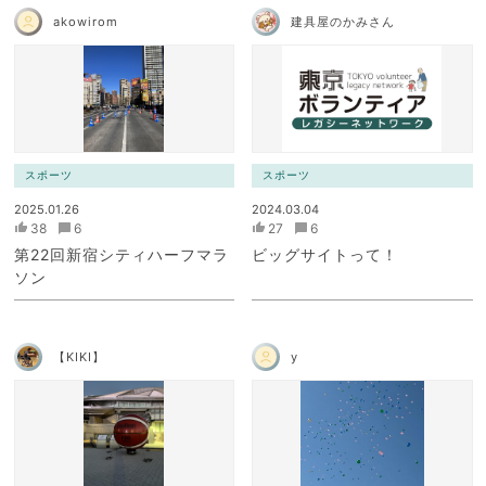
akowirom
建具屋のかみさん
スポーツ
スポーツ
2025.01.26
2024.03.04
38
6
27
6
第22回新宿シティハーフマラ
ビッグサイトって！
ソン
【KIKI】
y