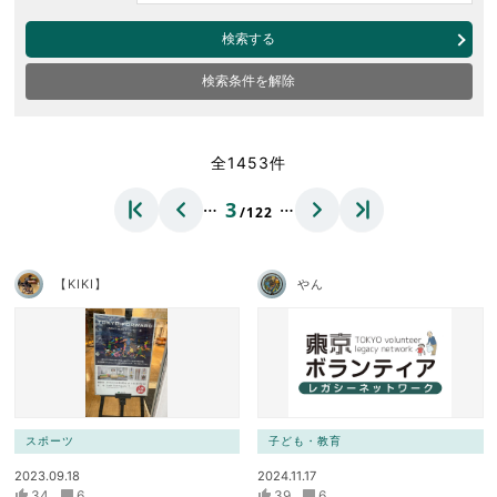
検索する
検索条件を解除
全1453件
…
…
3
/122
【KIKI】
やん
スポーツ
子ども・教育
2023.09.18
2024.11.17
34
6
39
6