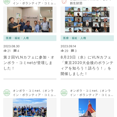
イン・ボランティア・コミュ
創生財団
ニケーション・ネットワー
ク）
医療・福祉・人権
医療・福祉・人権
2023.08.30
2023.09.14
21
4
29
3
第２回VLNカフェに参加・オ
8月23日（水）にVLNカフェ
ンボラ・コミnetが登壇しま
「東京2020大会後のボランテ
した！
ィアを知ろう！語ろう！」を
開催しました！
オンボラ・コミnet.（オンラ
オンボラ・コミnet.（オンラ
イン・ボランティア・コミュ
イン・ボランティア・コミュ
ニケーション・ネットワー
ニケーション・ネットワー
ク）
ク）