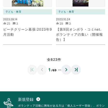
子ども・教育
子ども・教育
2023.09.14
2023.10.24
25
3
29
3
ビーチクリーン幕張:2023年9
【第9回オンボラ・コミnet.
月活動
ボランティアの集い（開催報
告）】
全823件
…
1
/69
新規登録
expand_circle_down
ボランティア活動に興味がある方は「個人ユーザー登録」、ボラン