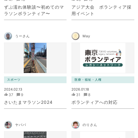
ずぶ濡れ体験談〜初めてのマ
アジア大会 ボランティア採
ラソンボランティア〜
用イベント
うーさん
May
スポーツ
医療・福祉・人権
2024.02.13
2026.01.18
37
9
31
8
さいたまマラソン2024
ボランティアへの対応
ヤパパ
のりさん