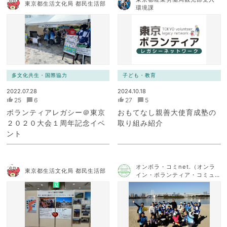
東京都生活文化局 都民生活部
環境課
多文化共生・国際協力
子ども・教育
2022.07.28
2024.10.18
25
6
27
5
ボランティアレガシー＠東京
おもてなし親善大使育成塾の
２０２０大会１周年記念イベ
取り組み紹介
ント
オンボラ・コミnet.（オンラ
東京都生活文化局 都民生活部
イン・ボランティア・コミュ
ニケーション・ネットワー
ク）