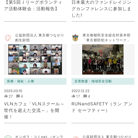
【第5回Ｊリーグボランティ
日本最大のファンドレイジン
ア活動体験会：活動報告】
グカンファレンスに参加しま
した!
公益財団法人 東京都つながり
東京都都民安全総合対策本部
創生財団
「東京都防犯ネットワーク」
医療・福祉・人権
災害救援・地域安全活動
2025.03.10
2022.12.22
27
4
17
4
VLNカフェ「VLNスクール～
RUNandSAFETY（ラン アン
世代を超えた交流～」を開
ド セーフティー）
催！
オンボラ・コミnet.（オンラ
公益財団法人 東京都つながり