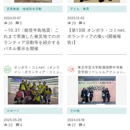
災害救援・地域安全活動
子ども・教育
2024.10.07
2025.12.02
36
5
29
4
～10.31〈能登半島地震〉こ
【第13回 オンボラ・コミnet.
れまで実施した被災地でのボ
ボランティアの集い(開催報
ランティア活動等を紹介する
告)】
パネル展示を開催
オンボラ・コミnet.（オンラ
東京学芸大学附属国際中等教
イン・ボランティア・コミュ
育学校ソーシャルアクション
ニケーション・ネットワー
チーム
ク）
スポーツ
その他
2025.05.26
2024.03.18
33
4
27
4