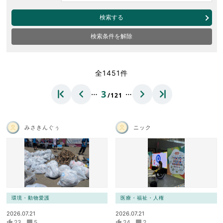
検索する
検索条件を解除
全1451件
…
…
3
/121
みさきんぐぅ
ニック
環境・動物愛護
医療・福祉・人権
2026.07.21
2026.07.21
23
5
24
2