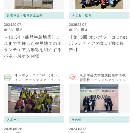
災害救援・地域安全活動
子ども・教育
2024.10.07
2025.12.02
36
5
29
4
～10.31〈能登半島地震〉こ
【第13回 オンボラ・コミnet.
れまで実施した被災地でのボ
ボランティアの集い(開催報
ランティア活動等を紹介する
告)】
パネル展示を開催
オンボラ・コミnet.（オンラ
東京学芸大学附属国際中等教
イン・ボランティア・コミュ
育学校ソーシャルアクション
ニケーション・ネットワー
チーム
ク）
スポーツ
その他
2025.05.26
2024.03.18