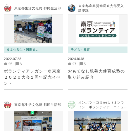
東京都産業労働局観光部受入
東京都生活文化局 都民生活部
環境課
多文化共生・国際協力
子ども・教育
2022.07.28
2024.10.18
25
6
27
5
ボランティアレガシー＠東京
おもてなし親善大使育成塾の
２０２０大会１周年記念イベ
取り組み紹介
ント
オンボラ・コミnet.（オンラ
東京都生活文化局 都民生活部
イン・ボランティア・コミュ
ニケーション・ネットワー
ク）