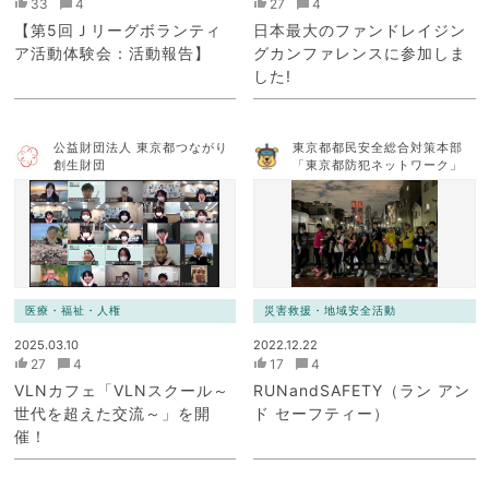
33
4
27
4
【第5回Ｊリーグボランティ
日本最大のファンドレイジン
ア活動体験会：活動報告】
グカンファレンスに参加しま
した!
公益財団法人 東京都つながり
東京都都民安全総合対策本部
創生財団
「東京都防犯ネットワーク」
医療・福祉・人権
災害救援・地域安全活動
2025.03.10
2022.12.22
27
4
17
4
VLNカフェ「VLNスクール～
RUNandSAFETY（ラン アン
世代を超えた交流～」を開
ド セーフティー）
催！