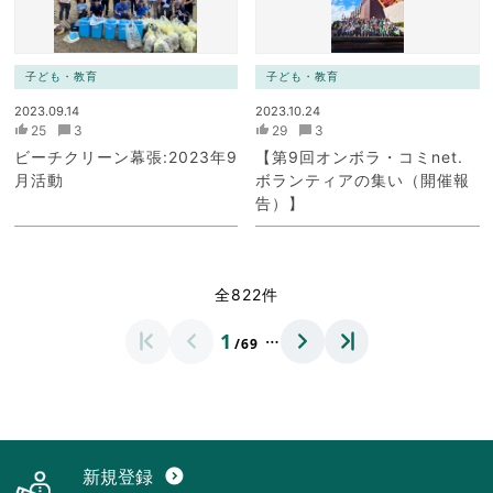
子ども・教育
子ども・教育
2023.09.14
2023.10.24
25
3
29
3
ビーチクリーン幕張:2023年9
【第9回オンボラ・コミnet.
月活動
ボランティアの集い（開催報
告）】
全822件
…
1
/69
新規登録
expand_circle_down