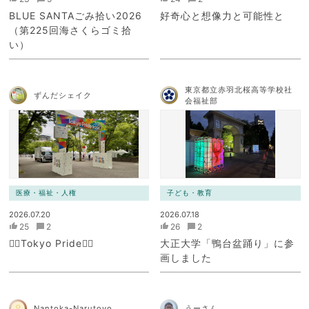
BLUE SANTAごみ拾い2026
好奇心と想像力と可能性と
（第225回海さくらゴミ拾
い）
東京都立赤羽北桜高等学校社
ずんだシェイク
会福祉部
医療・福祉・人権
子ども・教育
2026.07.20
2026.07.18
25
2
26
2
🏳️‍🌈Tokyo Pride🏳️‍🌈
大正大学「鴨台盆踊り」に参
画しました
Nantoka-Narutoyo
うーさん