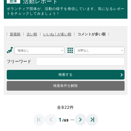
活動レポート
団体
ボランティア団体が、活動の様子を発信しています。気になるレポー
トをチェックしてみましょう！
新着順
古い順
いいね！が多い順
コメントが多い順
地域なし
分野なし
フリーワード
検索する
検索条件を解除
全822件
…
1
/69