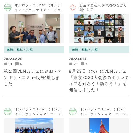
オンボラ・コミnet.（オンラ
公益財団法人 東京都つながり
イン・ボランティア・コミュ
創生財団
ニケーション・ネットワー
ク）
医療・福祉・人権
医療・福祉・人権
2023.08.30
2023.09.14
21
4
29
3
第２回VLNカフェに参加・オ
8月23日（水）にVLNカフェ
ンボラ・コミnetが登壇しま
「東京2020大会後のボランテ
した！
ィアを知ろう！語ろう！」を
開催しました！
オンボラ・コミnet.（オンラ
オンボラ・コミnet.（オンラ
イン・ボランティア・コミュ
イン・ボランティア・コミュ
ニケーション・ネットワー
ニケーション・ネットワー
ク）
ク）