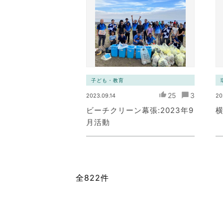
ワーク）
子ども・教育
25
3
2023.09.14
20
ビーチクリーン幕張:2023年9
横
月活動
全822件