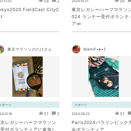
58
2
56
21.11.02
2024.10.21
okyo2020 FieldCast CityC
東京レガシーハーフマラソン
st
024 ランナー受付ボランテ
ア📣
東京マラソンのたけさん
Mamiʕ•ᴥ•ʔ
スポーツ
スポーツ
51
3
51
24.10.18
2024.09.22
東京レガシーハーフマラソン
Paris2024パラリンピック
の受付ボランティアに参加し
会ボランティア