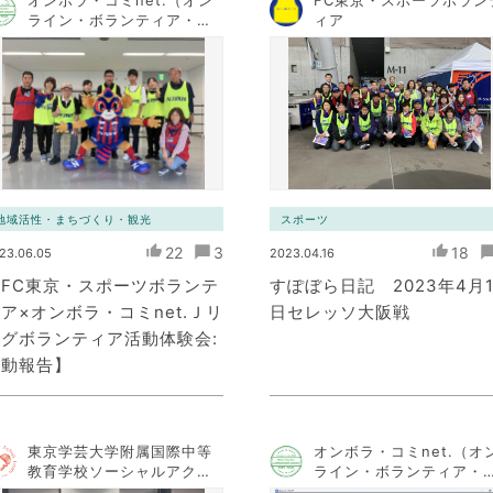
オンボラ・コミnet.（オン
FC東京・スポーツボラン
ライン・ボランティア・コ
ィア
ミュニケーション・ネット
ワーク）
地域活性・まちづくり・観光
スポーツ
22
3
18
23.06.05
2023.04.16
【FC東京・スポーツボランテ
すぽぼら日記 2023年4月1
ア×オンボラ・コミnet.Ｊリ
日セレッソ大阪戦
グボランティア活動体験会:
活動報告】
東京学芸大学附属国際中等
オンボラ・コミnet.（オ
教育学校ソーシャルアクシ
ライン・ボランティア・
ョンチーム
ミュニケーション・ネッ