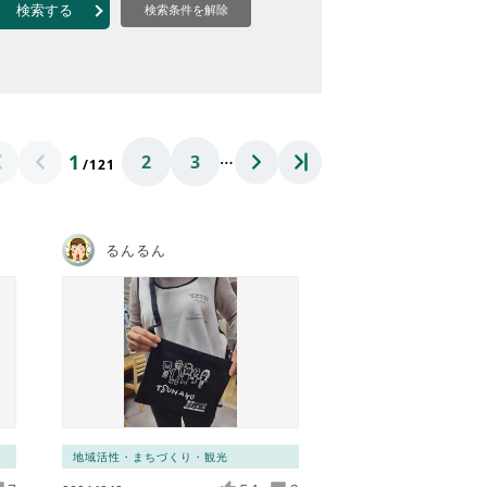
なのVOICE
検索する
検索条件を解除
連ニュース（外部記事）
きるボランティア
…
1
2
3
/121
るんるん
地域活性・まちづくり・観光