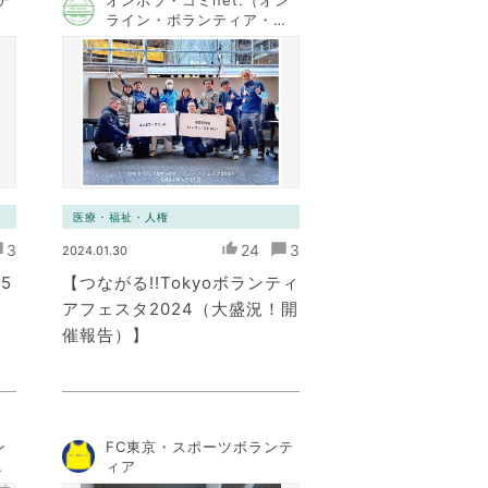
テ
オンボラ・コミnet.（オン
ライン・ボランティア・コ
ミュニケーション・ネット
ワーク）
医療・福祉・人権
3
24
3
2024.01.30
5
【つながる!!Tokyoボランティ
アフェスタ2024（大盛況！開
催報告）】
ン
FC東京・スポーツボランテ
コ
ィア
ト