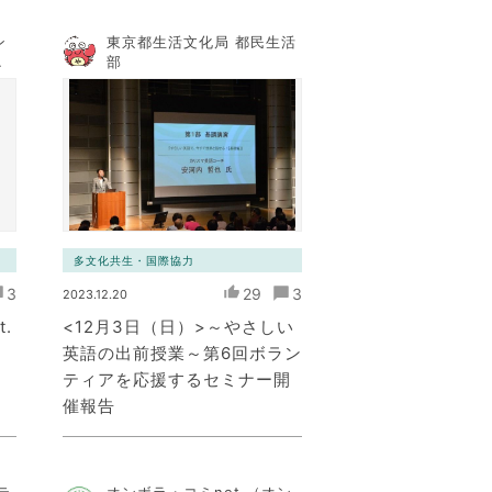
ン
東京都生活文化局 都民生活
コ
部
ト
多文化共生・国際協力
3
29
3
2023.12.20
.
<12月3日（日）>～やさしい
英語の出前授業～第6回ボラン
ティアを応援するセミナー開
催報告