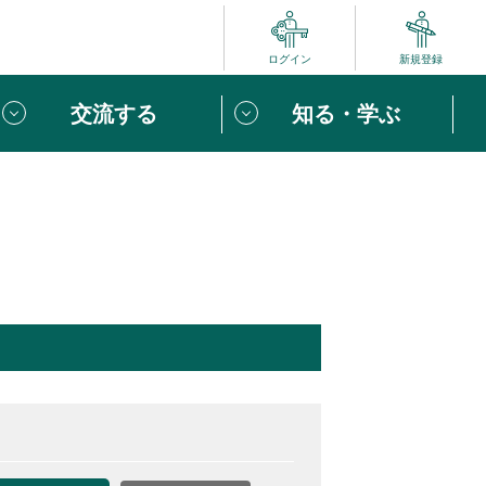
ログイン
新規登録
交流する
知る・学ぶ
ポート
い方は
「団体ユーザー登録」
へ！
ビュー
じめての方へ
めの一歩
心がけたい６つのこと
りなボランティアをチェック！