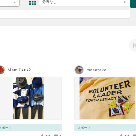
ボランティア みん
分野なし
ボランティア関
中高生が参加で
ア
Mamiʕ•ᴥ•ʔ
masataka
スポーツ
スポーツ