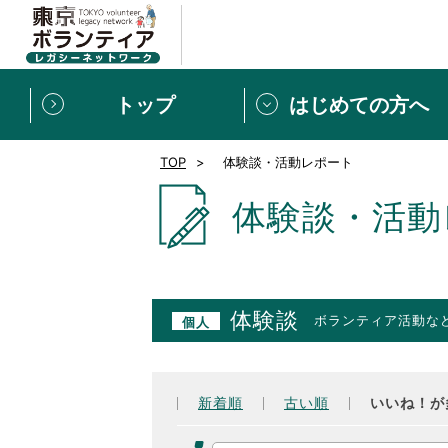
トップ
はじめての方へ
TOP
体験談・活動レポート
募集情報
[個人] 体験談
ボランティアの広場
新着記事一覧
体験談・活動
新規登録
ボランティア
東京ボランティアレガ
体験談
ボランティア活動な
個人
もっと知りたい！VLNでで
新着順
古い順
いいね！が