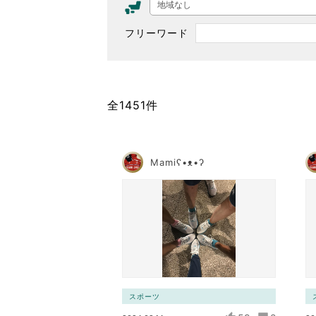
地域なし
東京2020大会の軌跡
フリーワード
シティキャスト
VLNポイントとは
おもてなし語学ボランティ
全1451件
Mamiʕ•ᴥ•ʔ
スポーツ