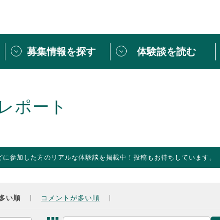
募集情報を探す
体験談を読む
団体紹介
[団体] 活動レ
VLNカフェ
読み物記事
レポート
をしたい方は
「個人ユーザー登録」
・
ボランティアを募集した
トピックス
スペシャルインタ
シーネットワークとは
ボランティアは
どに参加した方のリアルな体験談を掲載中！投稿もお待ちしています。
ボランティアはじ
きること
ボランティアで
活動のヒント
あなたにぴった
多い順
コメントが多い順