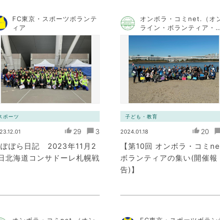
FC東京・スポーツボランテ
オンボラ・コミnet.（オ
ィア
ライン・ボランティア・
ミュニケーション・ネッ
ワーク）
スポーツ
子ども・教育
29
3
20
23.12.01
2024.01.18
ぽぼら日記 2023年11月2
【第10回 オンボラ・コミnet
5日北海道コンサドーレ札幌戦
ボランティアの集い(開催報
告)】