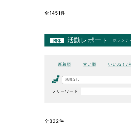
全1451件
活動レポート
ボランテ
団体
新着順
古い順
いいね！が
地域なし
フリーワード
全822件