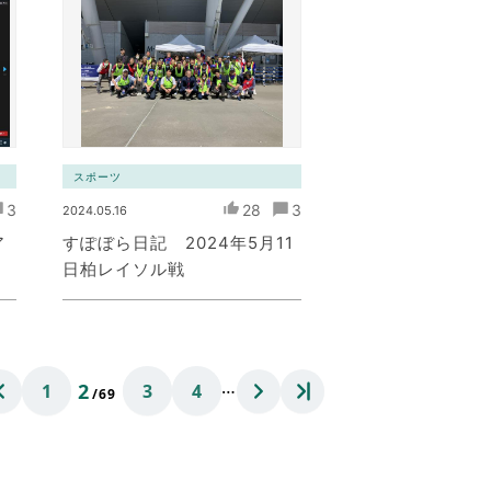
スポーツ
3
28
3
2024.05.16
ア
すぽぼら日記 2024年5月11
日柏レイソル戦
…
2
1
3
4
/69