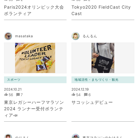
Paris2024オリンピック大会
Tokyo2020 FieldCast City
ボランティア
Cast
masataka
るんるん
スポーツ
地域活性・まちづくり・観光
2024.10.21
2024.12.19
56
7
54
6
東京レガシーハーフマラソン
サコッシュデビュー
2024 ランナー受付ボランテ
ィア📣
のりさん
東京マラソンのたけさん