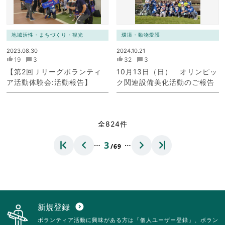
地域活性・まちづくり・観光
環境・動物愛護
2023.08.30
2024.10.21
19
3
32
3
【第2回Ｊリーグボランティ
10月13日（日） オリンピッ
ア活動体験会:活動報告】
ク関連設備美化活動のご報告
全824件
…
…
3
/69
新規登録
expand_circle_down
ボランティア活動に興味がある方は「個人ユーザー登録」、ボラン