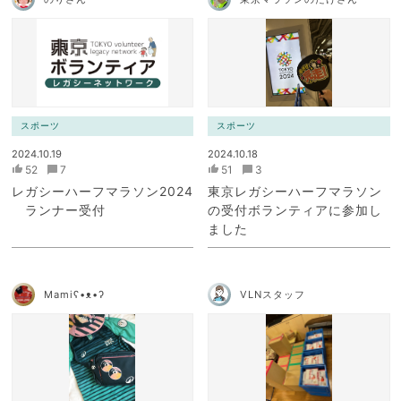
スポーツ
スポーツ
2024.10.19
2024.10.18
52
7
51
3
レガシーハーフマラソン2024
東京レガシーハーフマラソン
ランナー受付
の受付ボランティアに参加し
ました
Mamiʕ•ᴥ•ʔ
VLNスタッフ