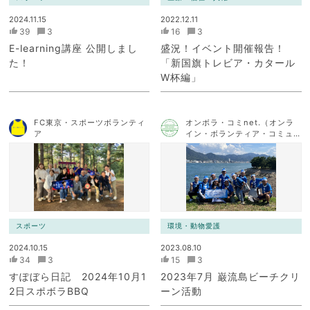
2024.11.15
2022.12.11
39
3
16
3
E-learning講座 公開しまし
盛況！イベント開催報告！
た！
「新国旗トレビア・カタール
W杯編」
FC東京・スポーツボランティ
オンボラ・コミnet.（オンラ
ア
イン・ボランティア・コミュ
ニケーション・ネットワー
ク）
スポーツ
環境・動物愛護
2024.10.15
2023.08.10
34
3
15
3
すぽぼら日記 2024年10月1
2023年7月 巌流島ビーチクリ
2日スポボラBBQ
ーン活動