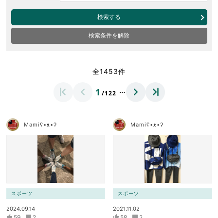
検索する
検索条件を解除
全1453件
…
1
/122
Mamiʕ•ᴥ•ʔ
Mamiʕ•ᴥ•ʔ
スポーツ
スポーツ
2024.09.14
2021.11.02
59
2
58
2