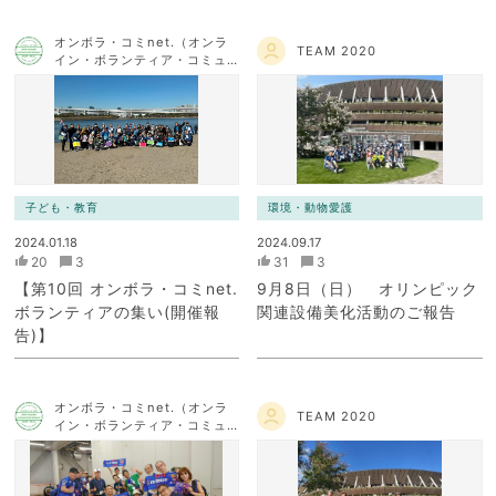
オンボラ・コミnet.（オンラ
TEAM 2020
イン・ボランティア・コミュ
ニケーション・ネットワー
ク）
子ども・教育
環境・動物愛護
2024.01.18
2024.09.17
20
3
31
3
【第10回 オンボラ・コミnet.
9月8日（日） オリンピック
ボランティアの集い(開催報
関連設備美化活動のご報告
告)】
オンボラ・コミnet.（オンラ
TEAM 2020
イン・ボランティア・コミュ
ニケーション・ネットワー
ク）