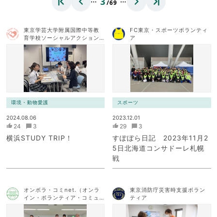
3
/69
東京学芸大学附属国際中等教
FC東京・スポーツボランティ
育学校ソーシャルアクション
ア
チーム
環境・動物愛護
スポーツ
2024.08.06
2023.12.01
24
3
29
3
横浜STUDY TRIP！
すぽぼら日記 2023年11月2
5日北海道コンサドーレ札幌
戦
オンボラ・コミnet.（オンラ
東京消防庁災害時支援ボラン
イン・ボランティア・コミュ
ティア
ニケーション・ネットワー
ク）