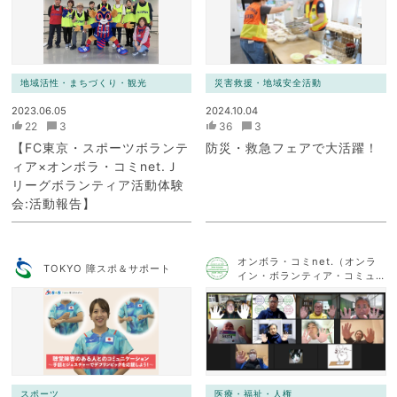
地域活性・まちづくり・観光
災害救援・地域安全活動
2023.06.05
2024.10.04
22
3
36
3
【FC東京・スポーツボランテ
防災・救急フェアで大活躍！
ィア×オンボラ・コミnet.Ｊ
リーグボランティア活動体験
会:活動報告】
オンボラ・コミnet.（オンラ
TOKYO 障スポ＆サポート
イン・ボランティア・コミュ
ニケーション・ネットワー
ク）
スポーツ
医療・福祉・人権