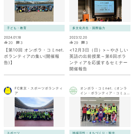
子ども・教育
多文化共生・国際協力
2024.01.18
2023.12.20
20
3
29
3
【第10回 オンボラ・コミnet.
<12月3日（日）>～やさしい
ボランティアの集い(開催報
英語の出前授業～第6回ボラ
告)】
ンティアを応援するセミナー
開催報告
FC東京・スポーツボランティ
オンボラ・コミnet.（オンラ
ア
イン・ボランティア・コミュ
ニケーション・ネットワー
ク）
スポーツ
地域活性・まちづくり・観光