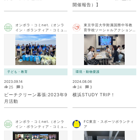
開催報告）】
オンボラ・コミnet.（オンラ
東京学芸大学附属国際中等教
イン・ボランティア・コミュ
育学校ソーシャルアクション
ニケーション・ネットワー
チーム
ク）
子ども・教育
環境・動物愛護
2023.09.14
2024.08.06
25
3
24
3
ビーチクリーン幕張:2023年9
横浜STUDY TRIP！
月活動
オンボラ・コミnet.（オンラ
FC東京・スポーツボランティ
イン・ボランティア・コミュ
ア
ニケーション・ネットワー
ク）