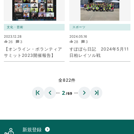
文化・芸術
スポーツ
2023.12.28
2024.05.16
26
3
28
3
【オンライン・ボランティア
すぽぼら日記 2024年5月11
サミット2023開催報告】
日柏レイソル戦
全822件
…
…
2
/69
新規登録
expand_circle_down