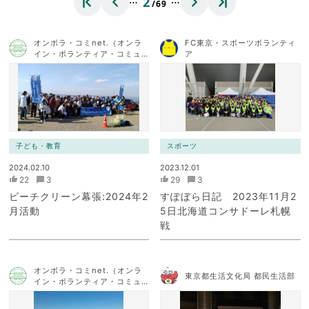
2
/69
オンボラ・コミnet.（オンラ
FC東京・スポーツボランティ
イン・ボランティア・コミュ
ア
ニケーション・ネットワー
ク）
子ども・教育
スポーツ
2024.02.10
2023.12.01
22
3
29
3
ビーチクリーン幕張:2024年2
すぽぼら日記 2023年11月2
月活動
5日北海道コンサドーレ札幌
戦
オンボラ・コミnet.（オンラ
東京都生活文化局 都民生活部
イン・ボランティア・コミュ
ニケーション・ネットワー
ク）