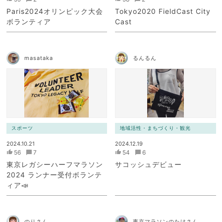
Paris2024オリンピック大会
Tokyo2020 FieldCast City
ボランティア
Cast
masataka
るんるん
スポーツ
地域活性・まちづくり・観光
2024.10.21
2024.12.19
56
7
54
6
東京レガシーハーフマラソン
サコッシュデビュー
2024 ランナー受付ボランテ
ィア📣
のりさん
東京マラソンのたけさん