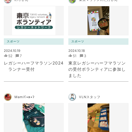
スポーツ
スポーツ
2024.10.19
2024.10.18
52
7
51
3
レガシーハーフマラソン2024
東京レガシーハーフマラソン
ランナー受付
の受付ボランティアに参加し
ました
Mamiʕ•ᴥ•ʔ
VLNスタッフ