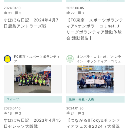
2024.04.10
2023.06.05
31
3
22
3
すぽぼら日記 2024年4月7
【FC東京・スポーツボランテ
日鹿島アントラーズ戦
ィア×オンボラ・コミnet.Ｊ
リーグボランティア活動体験
会:活動報告】
FC東京・スポーツボランティ
オンボラ・コミnet.（オンラ
ア
イン・ボランティア・コミュ
ニケーション・ネットワー
ク）
スポーツ
医療・福祉・人権
2023.04.16
2024.01.30
18
3
24
3
すぽぼら日記 2023年4月15
【つながる!!Tokyoボランテ
日セレッソ大阪戦
ィアフェスタ2024（大盛況！