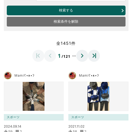
検索する
検索条件を解除
全1451件
…
1
/121
Mamiʕ•ᴥ•ʔ
Mamiʕ•ᴥ•ʔ
スポーツ
スポーツ
2024.09.14
2021.11.02
59
2
58
2