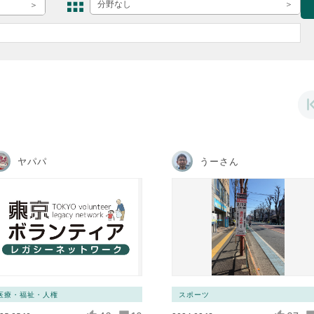
ボランティア みん
分野なし
ボランティア関
中高生が参加で
ア
ヤパパ
うーさん
医療・福祉・人権
スポーツ