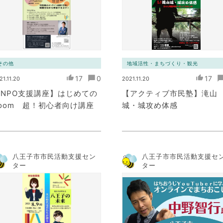
その他
地域活性・まちづくり・観光
17
0
17
21.11.20
2021.11.20
NPO支援講座】はじめての
【アクティブ市民塾】滝山
oom 超！初心者向け講座
城・城攻め体感
八王子市市民活動支援セン
八王子市市民活動支援セ
ター
ター