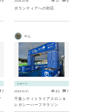
9
31
8
2026.01.18
ボランティアへの対応
やん
スポーツ
7
45
7
2024.10.21
ア
千葉シティトライアスロン＆
レガシーハーフマラソン