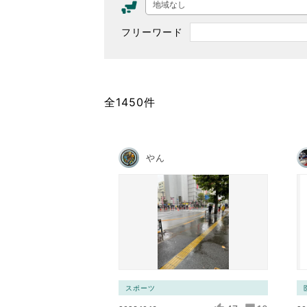
地域なし
東京2020大会の軌跡
フリーワード
シティキャスト
VLNポイントとは
おもてなし語学ボランティ
全1450件
やん
スポーツ