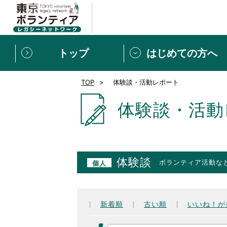
トップ
はじめての方へ
TOP
体験談・活動レポート
募集情報
[個人] 体験談
ボランティアの広場
新着記事一覧
体験談・活動
新規登録
ボランティア
東京ボランティアレガ
体験談
ボランティア活動な
個人
もっと知りたい！VLNでで
新着順
古い順
いいね！が