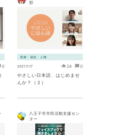
部
医療・福祉・人権
0
24
0
2021.11.17
動
やさしい日本語、はじめませ
んか？（２）
ン
八王子市市民活動支援セン
ター