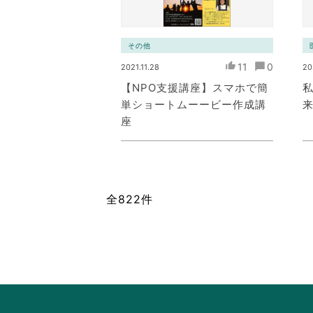
その他
11
0
2021.11.28
20
【NPO支援講座】スマホで簡
単ショートムーービー作成講
座
全822件