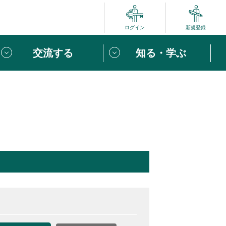
ログイン
新規登録
交流する
知る・学ぶ
ポート
い方は
「団体ユーザー登録」
へ！
ビュー
じめての方へ
めの一歩
心がけたい６つのこと
りなボランティアをチェック！