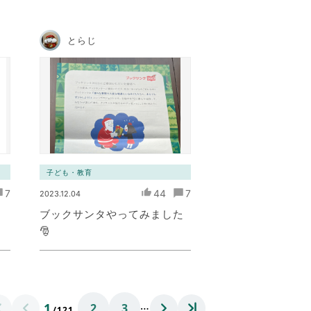
とらじ
子ども・教育
7
44
7
2023.12.04
ブックサンタやってみました
🎅
…
1
2
3
/121