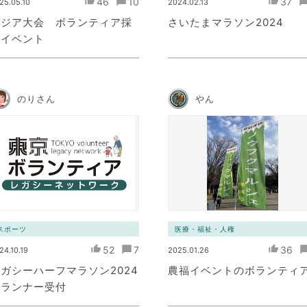
46
10
37
25.05.10
2024.02.13
アジア大会 ボランティア採
さいたまマラソン2024
用イベント
のりさん
やん
スポーツ
医療・福祉・人権
52
7
36
24.10.19
2025.01.26
ガシーハーフマラソン2024
農福イベントのボランティ
ランナー受付