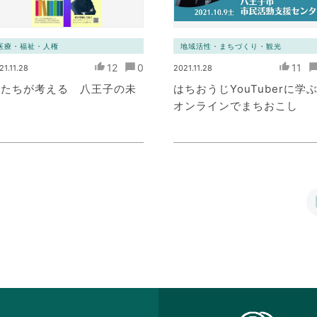
医療・福祉・人権
地域活性・まちづくり・観光
12
0
11
21.11.28
2021.11.28
私たちが考える 八王子の未
はちおうじYouTuberに学
来
オンラインでまちおこし