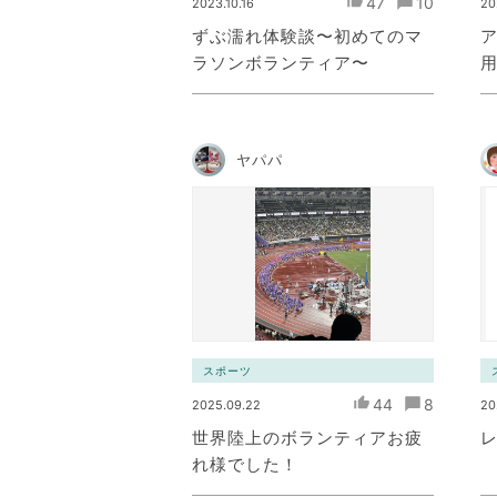
47
10
2023.10.16
20
ずぶ濡れ体験談〜初めてのマ
ラソンボランティア〜
ヤパパ
スポーツ
44
8
2025.09.22
20
世界陸上のボランティアお疲
レ
れ様でした！