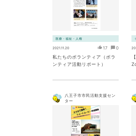
医療・福祉・人権
17
0
2021.11.20
20
私たちのボランティア（ボラ
【
ンティア活動リポート）
Z
八王子市市民活動支援セン
ター