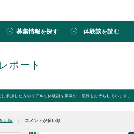
募集情報を探す
体験談を読む
団体紹介
[団体] 活動レ
VLNカフェ
読み物記事
レポート
をしたい方は
「個人ユーザー登録」
・
ボランティアを募集した
トピックス
スペシャルインタ
シーネットワークとは
ボランティアは
どに参加した方のリアルな体験談を掲載中！投稿もお待ちしています。
ボランティアはじ
きること
ボランティアで
活動のヒント
あなたにぴった
多い順
コメントが多い順