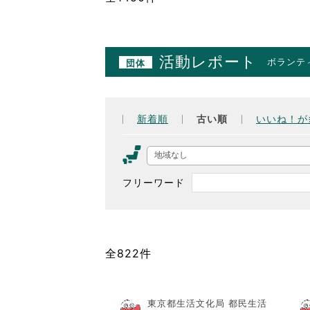
活動レポート
ボランテ
団体
新着順
古い順
いいね！が
地域なし
フリーワード
全822件
東京都生活文化局 都民生活