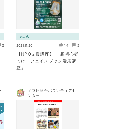
その他
0
14
0
2021.11.20
【NPO支援講座】 「超初心者
向け フェイスブック活用講
座」
ン
足立区総合ボランティアセ
ンター