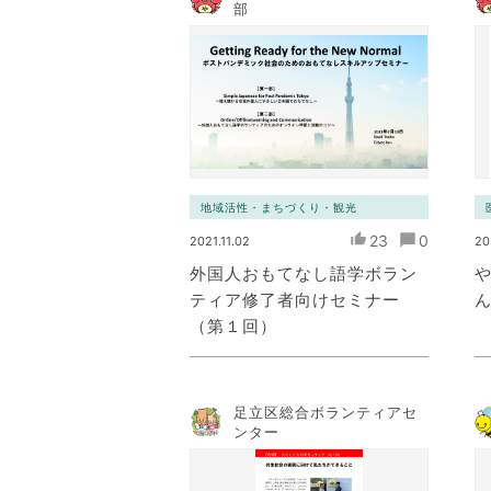
部
地域活性・まちづくり・観光
23
0
2021.11.02
20
外国人おもてなし語学ボラン
ティア修了者向けセミナー
（第１回）
足立区総合ボランティアセ
ンター