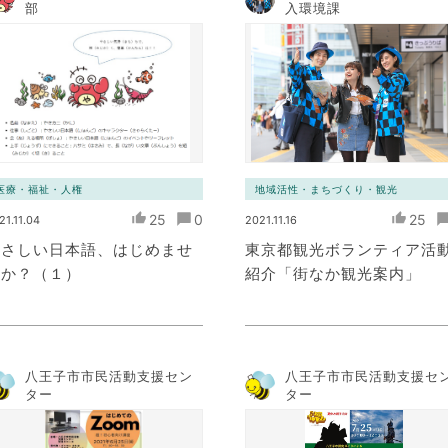
部
入環境課
医療・福祉・人権
地域活性・まちづくり・観光
25
0
25
21.11.04
2021.11.16
やさしい日本語、はじめませ
東京都観光ボランティア活
んか？（１）
紹介「街なか観光案内」
八王子市市民活動支援セン
八王子市市民活動支援セ
ター
ター