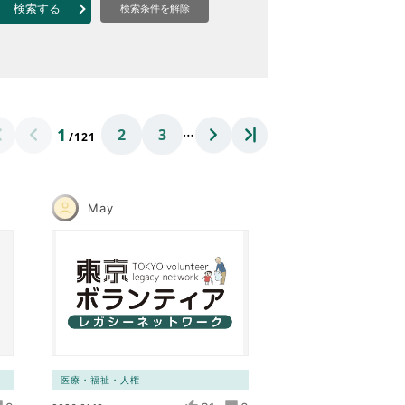
なのVOICE
検索する
検索条件を解除
連ニュース（外部記事）
きるボランティア
…
1
2
3
/121
May
医療・福祉・人権