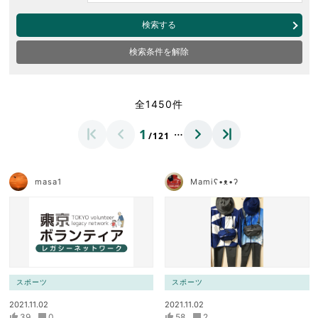
検索する
検索条件を解除
全1450件
…
1
/121
masa1
Mamiʕ•ᴥ•ʔ
スポーツ
スポーツ
2021.11.02
2021.11.02
39
0
58
2