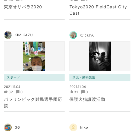
東京オリパラ2020
Tokyo2020 FieldCast City
Cast
KIMIKAZU
むうぽん
スポーツ
環境・動物愛護
2021.11.04
2021.11.04
32
0
31
0
パラリンピック難民選手団応
保護犬猫譲渡活動
援
GG
hiko