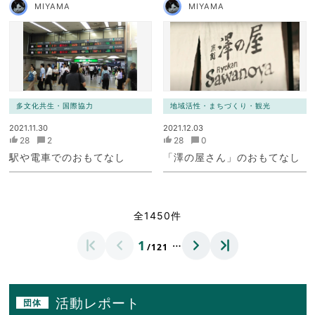
MIYAMA
MIYAMA
多文化共生・国際協力
地域活性・まちづくり・観光
2021.11.30
2021.12.03
28
2
28
0
駅や電車でのおもてなし
「澤の屋さん」のおもてなし
全1450件
…
1
/121
活動レポート
団体