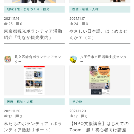
地域活性・まちづくり・観光
医療・福祉・人権
2021.11.16
2021.11.17
25
0
24
0
東京都観光ボランティア活動
やさしい日本語、はじめませ
紹介「街なか観光案内」
んか？（２）
足立区総合ボランティアセン
八王子市市民活動支援センタ
ター
ー
医療・福祉・人権
その他
2021.11.20
2021.11.20
17
0
17
0
私たちのボランティア（ボラ
【NPO支援講座】はじめての
ンティア活動リポート）
Zoom 超！初心者向け講座