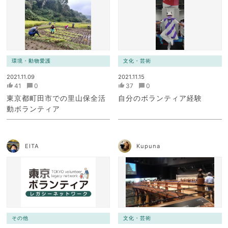
環境・動物愛護
文化・芸術
2021.11.09
2021.11.15
41
0
37
0
東京都町田市での里山保全活
自分のボランティア経験
動ボランティア
EITA
Kupuna
その他
文化・芸術