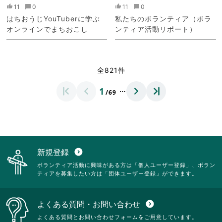
11
0
11
0
はちおうじYouTuberに学ぶ
私たちのボランティア（ボラ
オンラインでまちおこし
ンティア活動リポート）
全821件
…
1
/69
新規登録
expand_circle_down
ボランティア活動に興味がある方は「個人ユーザー登録」、ボラン
ティアを募集したい方は「団体ユーザー登録」ができます。
よくある質問・お問い合わせ
expand_circle_down
よくある質問とお問い合わせフォームをご用意しています。