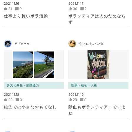
2021.11.16
2021.11.17
21
0
39
2
仕事より長いボラ活動
ボランティアは人のためなら
ず
MIYAMA
やさにちパンダ
多文化共生・国際協力
医療・福祉・人権
2021.11.18
2021.11.19
29
0
29
0
旅先での小さなおもてなし
献血もボランティア、ですよ
ね