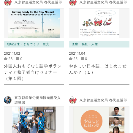
東京都生活文化局 都民生活部
東京都生活文化局 都民生活部
地域活性・まちづくり・観光
医療・福祉・人権
2021.11.02
2021.11.04
23
0
25
0
外国人おもてなし語学ボラン
やさしい日本語、はじめませ
ティア修了者向けセミナー
んか？（１）
（第１回）
東京都産業労働局観光部受入
東京都生活文化局 都民生活部
環境課