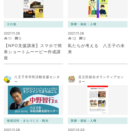
その他
医療・福祉・人権
2021.11.28
2021.11.28
11
0
12
0
【NPO支援講座】スマホで簡
私たちが考える 八王子の未
単ショートムーービー作成講
来
座
八王子市市民活動支援センタ
足立区総合ボランティアセン
ー
ター
地域活性・まちづくり・観光
医療・福祉・人権
2021.11.28
2021.12.03