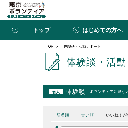
トップ
はじめての方へ
TOP
体験談・活動レポート
募集情報
[個人] 体験談
ボランティアの広場
新着記事一覧
体験談・活動
新規登録
ボランティア
東京ボランティアレガ
体験談
ボランティア活動な
個人
もっと知りたい！VLNでで
新着順
古い順
いいね！が