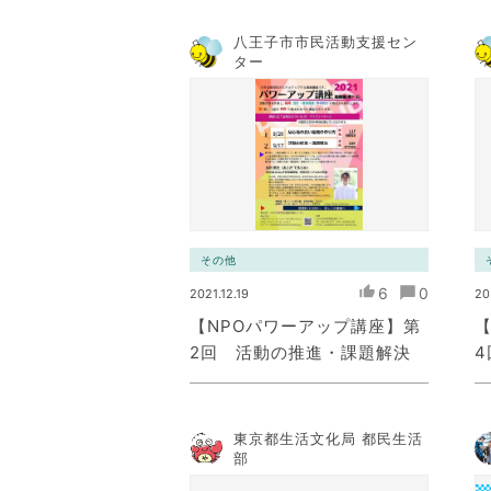
八王子市市民活動支援セン
ター
その他
6
0
2021.12.19
20
【NPOパワーアップ講座】第
【
2回 活動の推進・課題解決
4
東京都生活文化局 都民生活
部