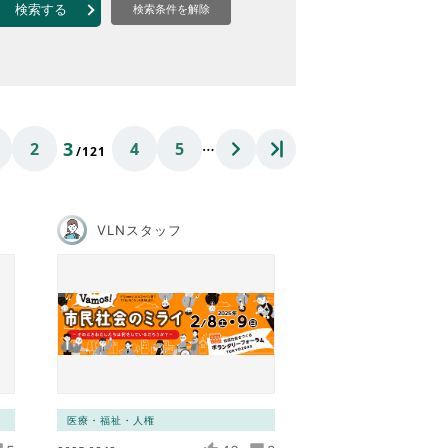
なのVOICE
検索する
検索条件を解除
連ニュース（外部記事）
きるボランティア
…
3
2
4
5
/121
VLNスタッフ
医療・福祉・人権