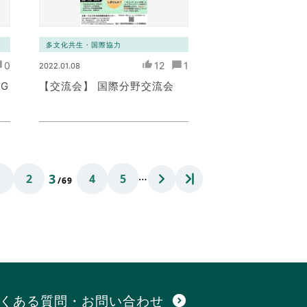
多文化共生・国際協力
0
12
1
2022.01.08
G
【交流会】 国際分野交流会
…
3
1
2
4
5
/69
くある質問・お問い合わせ
expand_circle_down