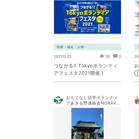
医療・福祉・人権
16
0
2021.12.22
20
つながる!! Tokyoボランティ
アフェスタ2021開催！
おもてなし語学ボランティ
アあきる野連絡会NORAVO
NA