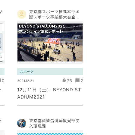
活
東京都スポーツ推進本部国
際スポーツ事業部大会企画
課事業調整担当
スポーツ
0
23
2
2021.12.21
ン
12月11日（土） BEYOND ST
ADIUM2021
セ
東京都産業労働局観光部受
入環境課