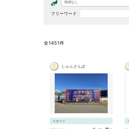
地域なし
東京2020大会の軌跡
フリーワード
シティキャスト
VLNポイントとは
おもてなし語学ボランティ
全1451件
じゅんさんぽ
スポーツ