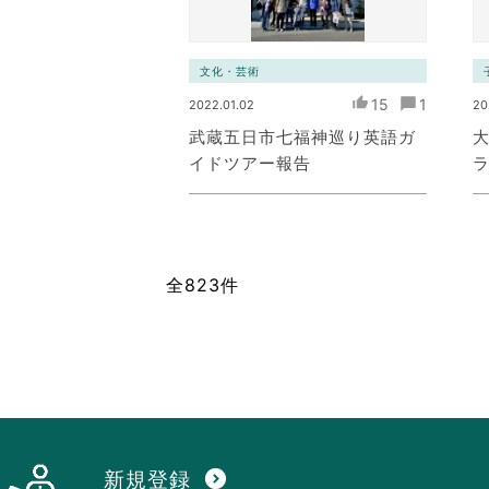
文化・芸術
15
1
2022.01.02
20
武蔵五日市七福神巡り英語ガ
イドツアー報告
全823件
新規登録
expand_circle_down