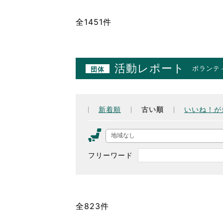
全1451件
活動レポート
ボランテ
団体
新着順
古い順
いいね！が
地域なし
フリーワード
全823件