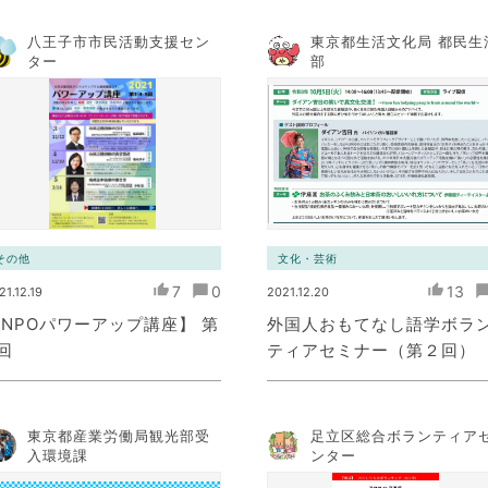
八王子市市民活動支援セン
東京都生活文化局 都民生
ター
部
その他
文化・芸術
7
0
13
21.12.19
2021.12.20
NPOパワーアップ講座】 第
外国人おもてなし語学ボラ
回
ティアセミナー（第２回）
東京都産業労働局観光部受
足立区総合ボランティア
入環境課
ンター