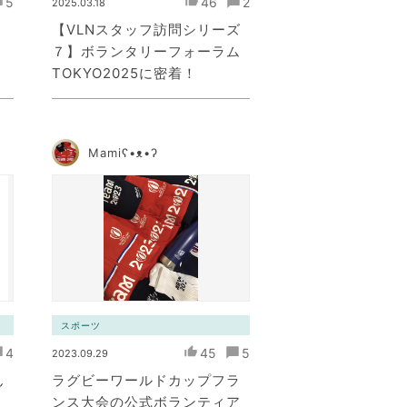
5
46
2
2025.03.18
テ
【VLNスタッフ訪問シリーズ
７】ボランタリーフォーラム
TOKYO2025に密着！
Mamiʕ•ᴥ•ʔ
スポーツ
4
45
5
2023.09.29
ん
ラグビーワールドカップフラ
ンス大会の公式ボランティア