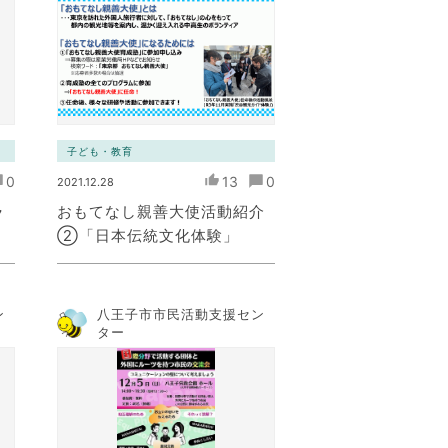
子ども・教育
0
13
0
2021.12.28
ラ
おもてなし親善大使活動紹介
②「日本伝統文化体験」
ン
八王子市市民活動支援セン
ター