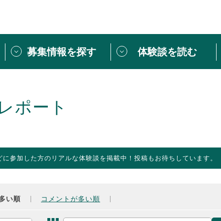
募集情報を探す
体験談を読む
団体紹介
[団体] 活動レ
VLNカフェ
読み物記事
レポート
をしたい方は
「個人ユーザー登録」
・
ボランティアを募集した
トピックス
スペシャルインタ
シーネットワークとは
ボランティアは
どに参加した方のリアルな体験談を掲載中！投稿もお待ちしています。
ボランティアはじ
きること
ボランティアで
活動のヒント
あなたにぴった
多い順
コメントが多い順