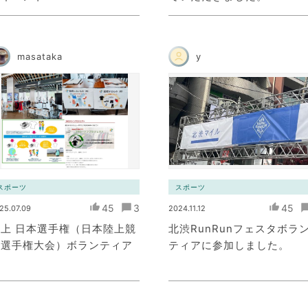
masataka
y
スポーツ
スポーツ
45
3
45
25.07.09
2024.11.12
上 日本選手権（日本陸上競
北渋RunRunフェスタボラ
技選手権大会）ボランティア
ティアに参加しました。