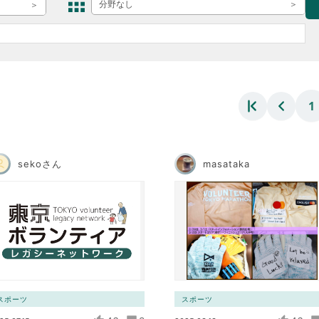
ボランティア みん
分野なし
ボランティア関
中高生が参加で
ア
1
sekoさん
masataka
スポーツ
スポーツ