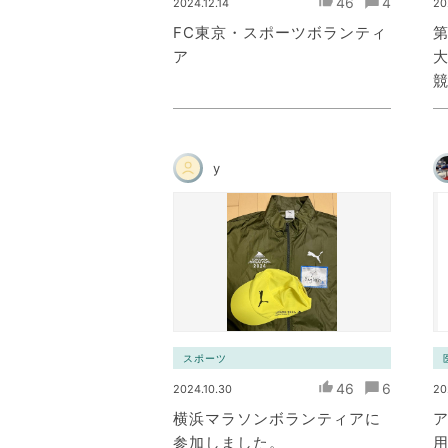
46
4
2024.12.14
20
FC東京・スポーツボランティ
第
ア
大
y
スポーツ
46
6
2024.10.30
20
横浜マラソンボランティアに
参加しました。