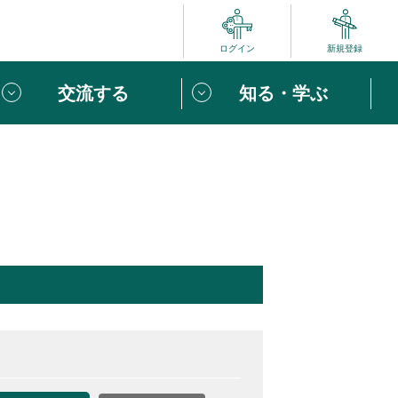
ログイン
新規登録
交流する
知る・学ぶ
ポート
い方は
「団体ユーザー登録」
へ！
ビュー
じめての方へ
めの一歩
心がけたい６つのこと
りなボランティアをチェック！