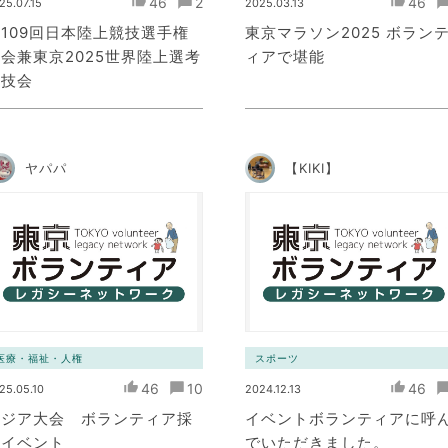
46
2
46
25.07.15
2025.03.13
109回日本陸上競技選手権
東京マラソン2025 ボラン
会兼東京2025世界陸上選考
ィアで堪能
競技会
ヤパパ
【KIKI】
医療・福祉・人権
スポーツ
46
10
46
25.05.10
2024.12.13
アジア大会 ボランティア採
イベントボランティアに呼
用イベント
でいただきました。