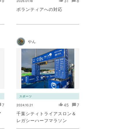
9
31
8
2026.01.18
ボランティアへの対応
やん
スポーツ
7
45
7
2024.10.21
ア
千葉シティトライアスロン＆
レガシーハーフマラソン