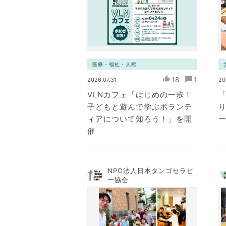
医療・福祉・人権
18
1
2026.07.31
20
VLNカフェ「はじめの一歩！
「
子どもと遊んで学ぶボランテ
ィアについて知ろう！」を開
ー
催
NPO法人日本タンゴセラピ
ー協会