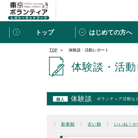
トップ
はじめての方へ
TOP
体験談・活動レポート
募集情報
[個人] 体験談
ボランティアの広場
新着記事一覧
体験談・活動
新規登録
ボランティア
東京ボランティアレガ
体験談
ボランティア活動な
個人
もっと知りたい！VLNでで
新着順
古い順
いいね！が