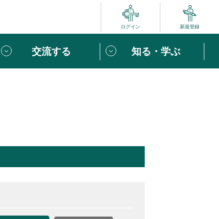
ログイン
新規登録
交流する
知る・学ぶ
ポート
い方は
「団体ユーザー登録」
へ！
ビュー
じめての方へ
めの一歩
心がけたい６つのこと
りなボランティアをチェック！