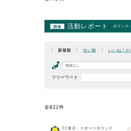
活動レポート
ボランテ
団体
新着順
古い順
いいね！が
地域なし
フリーワード
全822件
FC東京・スポーツボランテ