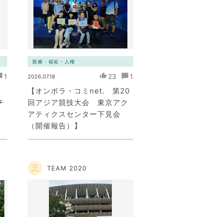
医療・福祉・人権
1
23
1
2026.07.18
【オンボラ・コミnet. 第20
チ
回アジア競技大会 東京アク
アティクスセンター下見会
（開催報告）】
TEAM 2020