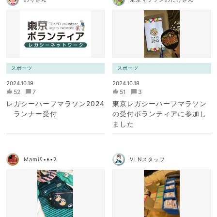
スポーツ
スポーツ
2024.10.19
2024.10.18
52
7
51
3
レガシーハーフマラソン2024
東京レガシーハーフマラソン
ランナー受付
の受付ボランティアに参加し
ました
Mamiʕ•ᴥ•ʔ
VLNスタッフ