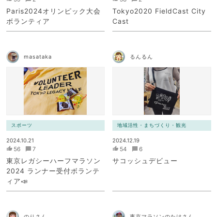
Paris2024オリンピック大会
Tokyo2020 FieldCast City
ボランティア
Cast
masataka
るんるん
スポーツ
地域活性・まちづくり・観光
2024.10.21
2024.12.19
56
7
54
6
東京レガシーハーフマラソン
サコッシュデビュー
2024 ランナー受付ボランテ
ィア📣
のりさん
東京マラソンのたけさん