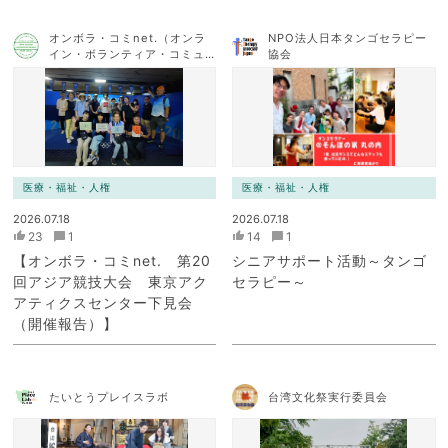
オンボラ・コミnet.（オンラ
NPO法人日本タンゴセラピー
イン・ボランティア・コミュ
協会
ニケーション・ネットワー
ク）
医療・福祉・人権
医療・福祉・人権
2026.07.18
2026.07.18
23
1
14
1
【オンボラ・コミnet. 第20
シニアサポート活動～タンゴ
回アジア競技大会 東京アク
セラピー～
アティクスセンター下見会
（開催報告）】
たいとうプレイスラボ
台湾文化祭実行委員会