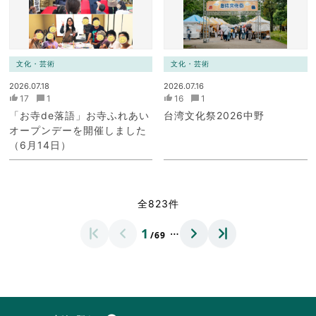
文化・芸術
文化・芸術
2026.07.18
2026.07.16
17
1
16
1
「お寺de落語」お寺ふれあい
台湾文化祭2026中野
オープンデーを開催しました
（6月14日）
全823件
…
1
/69