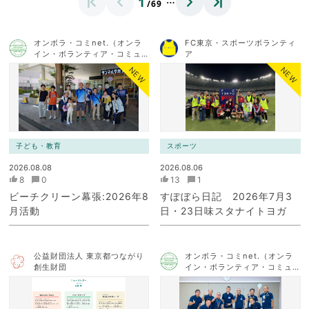
1
/69
オンボラ・コミnet.（オンラ
FC東京・スポーツボランティ
イン・ボランティア・コミュ
ア
ニケーション・ネットワー
NEW
NEW
ク）
子ども・教育
スポーツ
2026.08.08
2026.08.06
8
0
13
1
ビーチクリーン幕張:2026年8
すぽぼら日記 2026年7月3
月活動
日・23日味スタナイトヨガ
公益財団法人 東京都つながり
オンボラ・コミnet.（オンラ
創生財団
イン・ボランティア・コミュ
ニケーション・ネットワー
ク）