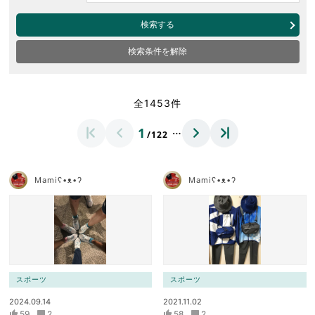
検索する
検索条件を解除
全1453件
…
1
/122
Mamiʕ•ᴥ•ʔ
Mamiʕ•ᴥ•ʔ
スポーツ
スポーツ
2024.09.14
2021.11.02
59
2
58
2