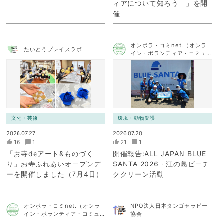
ィアについて知ろう！」を開
催
オンボラ・コミnet.（オンラ
たいとうプレイスラボ
イン・ボランティア・コミュ
ニケーション・ネットワー
ク）
文化・芸術
環境・動物愛護
2026.07.27
2026.07.20
16
1
21
1
「お寺deアート&ものづく
開催報告:ALL JAPAN BLUE
り」お寺ふれあいオープンデ
SANTA 2026・江の島ビーチ
ーを開催しました（7月4日）
ククリーン活動
オンボラ・コミnet.（オンラ
NPO法人日本タンゴセラピー
イン・ボランティア・コミュ
協会