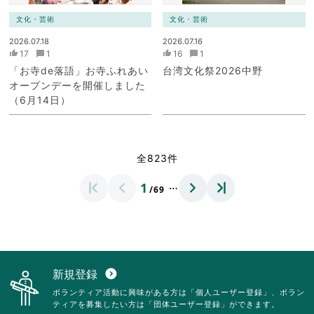
文化・芸術
文化・芸術
2026.07.18
2026.07.16
17
1
16
1
「お寺de落語」お寺ふれあい
台湾文化祭2026中野
オープンデーを開催しました
（6月14日）
全823件
…
1
/69
新規登録
expand_circle_down
ボランティア活動に興味がある方は「個人ユーザー登録」、ボラン
ティアを募集したい方は「団体ユーザー登録」ができます。