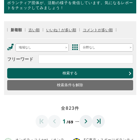
ボランティア団体が、活動の様子を発信しています。気になるレポー
トをチェックしてみましょう！
新着順
古い順
いいね！が多い順
コメントが多い順
地域なし
分野なし
フリーワード
検索する
検索条件を解除
全823件
…
1
/69
オンボラ・コミnet.（オンラ
FC東京・スポーツボランティ