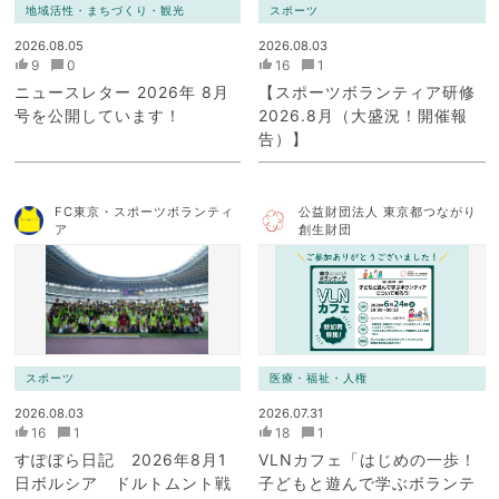
地域活性・まちづくり・観光
スポーツ
2026.08.05
2026.08.03
9
0
16
1
ニュースレター 2026年 8月
【スポーツボランティア研修
号を公開しています！
2026.8月（大盛況！開催報
告）】
FC東京・スポーツボランティ
公益財団法人 東京都つながり
ア
創生財団
スポーツ
医療・福祉・人権
2026.08.03
2026.07.31
16
1
18
1
すぽぼら日記 2026年8月1
VLNカフェ「はじめの一歩！
日ボルシア ドルトムント戦
子どもと遊んで学ぶボランテ