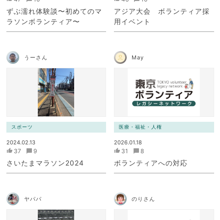
ずぶ濡れ体験談〜初めてのマ
アジア大会 ボランティア採
ラソンボランティア〜
用イベント
うーさん
May
スポーツ
医療・福祉・人権
2024.02.13
2026.01.18
37
9
31
8
さいたまマラソン2024
ボランティアへの対応
ヤパパ
のりさん