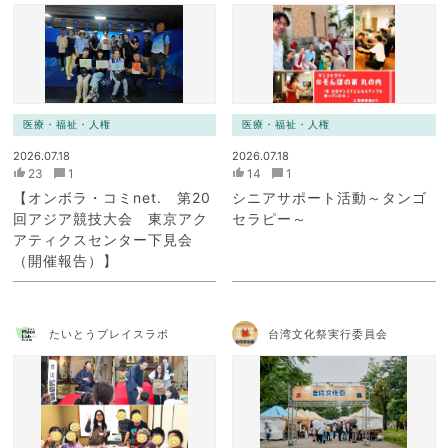
ニケーション・ネットワー
ク）
医療・福祉・人権
医療・福祉・人権
2026.07.18
2026.07.18
23
1
14
1
【オンボラ・コミnet. 第20
シニアサポート活動～タンゴ
回アジア競技大会 東京アク
セラピー～
アティクスセンター下見会
（開催報告）】
たいとうプレイスラボ
台湾文化祭実行委員会