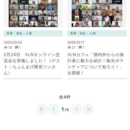
医療・福祉・人権
医療・福祉・人権
2023.03.03
2026.02.17
19
1
21
1
2月24日 VLNオンライン交
VLNカフェ「国内外からの旅
流会を実施しました！（ゲス
行者に魅力を紹介！観光ボラ
ト：ちょんまげ隊長ツンさ
ンティアについて知ろう！」
ん）
を開催！
全4件
1
/1