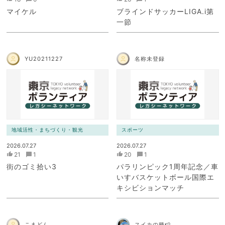
マイケル
ブラインドサッカーLIGA.i第
一節
YU20211227
名称未登録
地域活性・まちづくり・観光
スポーツ
2026.07.27
2026.07.27
21
1
20
1
街のゴミ拾い3
パラリンピック1周年記念／車
いすバスケットボール国際エ
キシビションマッチ
こまどん
スイカの種🍉