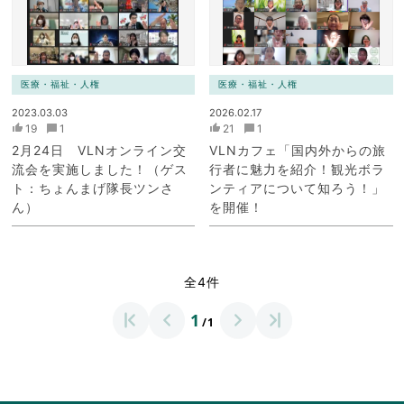
医療・福祉・人権
医療・福祉・人権
2023.03.03
2026.02.17
19
1
21
1
2月24日 VLNオンライン交
VLNカフェ「国内外からの旅
流会を実施しました！（ゲス
行者に魅力を紹介！観光ボラ
ト：ちょんまげ隊長ツンさ
ンティアについて知ろう！」
ん）
を開催！
全4件
1
/1