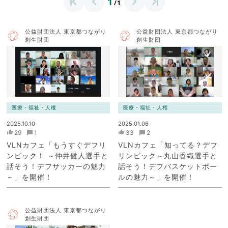
1
/1
公益財団法人 東京都つながり
公益財団法人 東京都つながり
創生財団
創生財団
医療・福祉・人権
医療・福祉・人権
2025.10.10
2025.01.06
29
1
33
2
VLNカフェ「もうすぐデフリ
VLNカフェ「知ってる？デフ
ンピック！ ～仲井健人選手と
リンピック～丸山香織選手と
話そう！デフサッカーの魅力
話そう！デフバスケットボー
～」を開催！
ルの魅力～」を開催！
公益財団法人 東京都つながり
創生財団