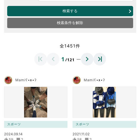
検索する
検索条件を解除
全1451件
…
1
/121
Mamiʕ•ᴥ•ʔ
Mamiʕ•ᴥ•ʔ
スポーツ
スポーツ
2024.09.14
2021.11.02
59
2
58
2