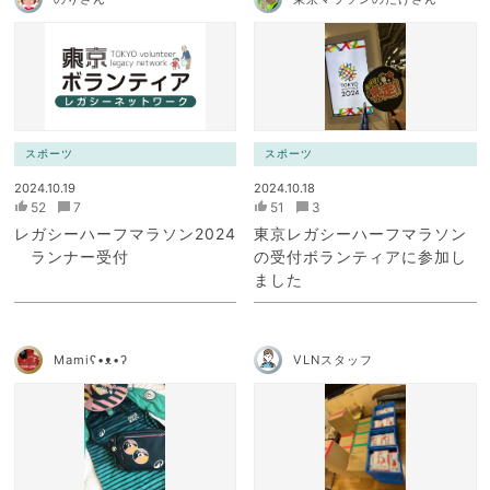
スポーツ
スポーツ
2024.10.19
2024.10.18
52
7
51
3
レガシーハーフマラソン2024
東京レガシーハーフマラソン
ランナー受付
の受付ボランティアに参加し
ました
Mamiʕ•ᴥ•ʔ
VLNスタッフ