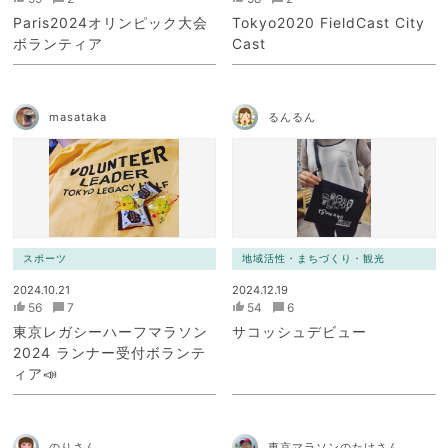
Paris2024オリンピック大会
Tokyo2020 FieldCast City
ボランティア
Cast
masataka
るんるん
スポーツ
地域活性・まちづくり・観光
2024.10.21
2024.12.19
56
7
54
6
東京レガシーハーフマラソン
サコッシュデビュー
2024 ランナー受付ボランテ
ィア📣
のりさん
東京マラソンのたけさん