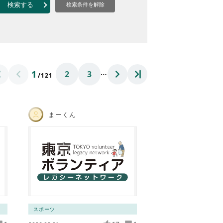
なのVOICE
検索する
検索条件を解除
連ニュース（外部記事）
きるボランティア
…
1
2
3
/121
まーくん
スポーツ