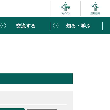
ログイン
新規登録
交流する
知る・学ぶ
ポート
い方は
「団体ユーザー登録」
へ！
ビュー
じめての方へ
めの一歩
心がけたい６つのこと
りなボランティアをチェック！