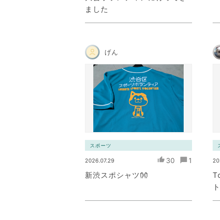
ました
げん
スポーツ
30
1
2026.07.29
20
新渋スポシャツ👐
T