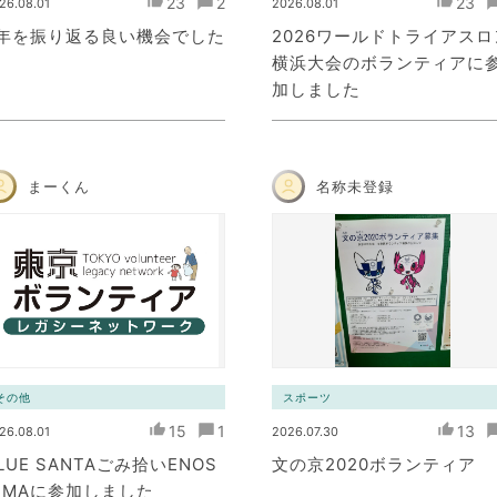
23
2
23
26.08.01
2026.08.01
5年を振り返る良い機会でした
2026ワールドトライアスロ
横浜大会のボランティアに
加しました
まーくん
名称未登録
その他
スポーツ
15
1
13
26.08.01
2026.07.30
LUE SANTAごみ拾いENOS
文の京2020ボランティア
IMAに参加しました