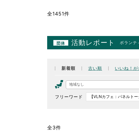
全1451件
活動レポート
ボランテ
団体
新着順
古い順
いいね！が
地域なし
フリーワード
全3件