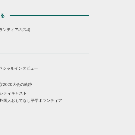
する
ランティアの広場
ペシャルインタビュー
京2020大会の軌跡
シティキャスト
外国人おもてなし語学ボランティア