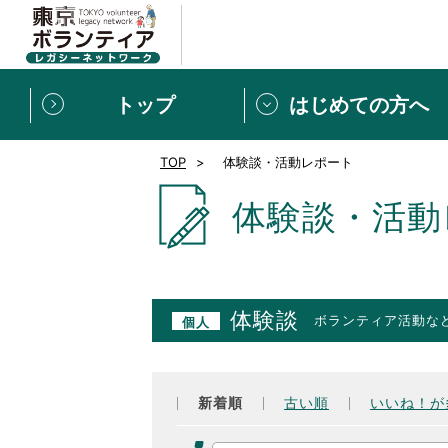
トップ
はじめての方へ
TOP
体験談・活動レポート
募集情報
[個人] 体験談
ボランティアの広場
新着記事一覧
体験談・活動
新規登録
ボランティア
東京ボランティアレガ
体験談
ボランティア活動な
個人
もっと知りたい！VLNでで
新着順
古い順
いいね！が