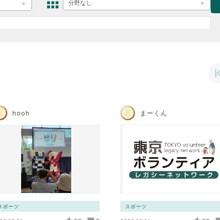
ボランティア みん
分野なし
ボランティア関
中高生が参加で
ア
hooh
まーくん
スポーツ
スポーツ