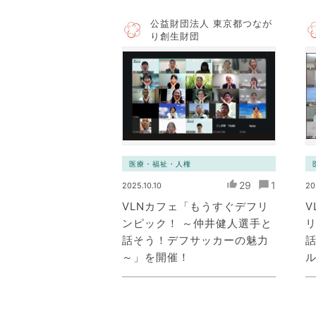
公益財団法人 東京都つなが
り創生財団
医療・福祉・人権
29
1
2025.10.10
20
VLNカフェ「もうすぐデフリ
V
ンピック！ ～仲井健人選手と
話そう！デフサッカーの魅力
～」を開催！