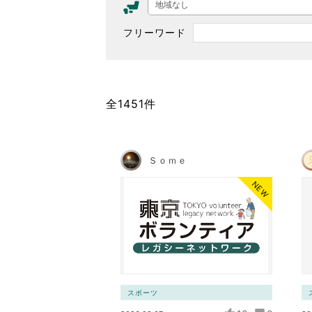
地域なし
東京2020大会の軌跡
フリーワード
シティキャスト
VLNポイントとは
おもてなし語学ボランティ
全1451件
Ｓｏｍｅ
NEW
スポーツ