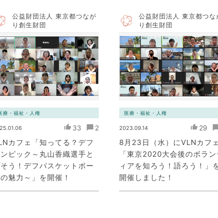
公益財団法人 東京都つなが
公益財団法人 東京都つな
り創生財団
り創生財団
医療・福祉・人権
医療・福祉・人権
33
2
29
25.01.06
2023.09.14
LNカフェ「知ってる？デフ
8月23日（水）にVLNカフ
リンピック～丸山香織選手と
「東京2020大会後のボラン
話そう！デフバスケットボー
ィアを知ろう！語ろう！」
ルの魅力～」を開催！
開催しました！