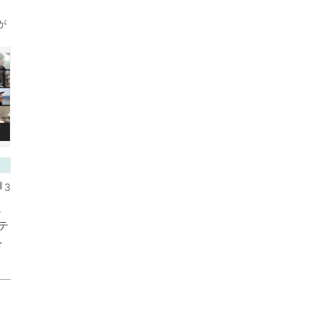
が
3
ェ
テ
を