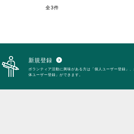
全3件
新規登録
expand_circle_down
ボランティア活動に興味がある方は「個人ユーザー登録」、
体ユーザー登録」ができます。