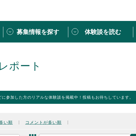
募集情報を探す
体験談を読む
団体紹介
[団体] 活動レ
VLNカフェ
読み物記事
レポート
をしたい方は
「個人ユーザー登録」
・
ボランティアを募集した
トピックス
スペシャルインタ
シーネットワークとは
ボランティアは
どに参加した方のリアルな体験談を掲載中！投稿もお待ちしています。
ボランティアはじ
きること
ボランティアで
活動のヒント
あなたにぴった
多い順
コメントが多い順