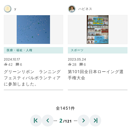
y
ハピネス
医療・福祉・人権
スポーツ
2024.10.17
2023.05.24
42
6
28
6
グリーンリボン ランニング
第101回全日本ローイング選
フェスティバルボランティア
手権大会
に参加しました。
全1451件
…
…
2
/121