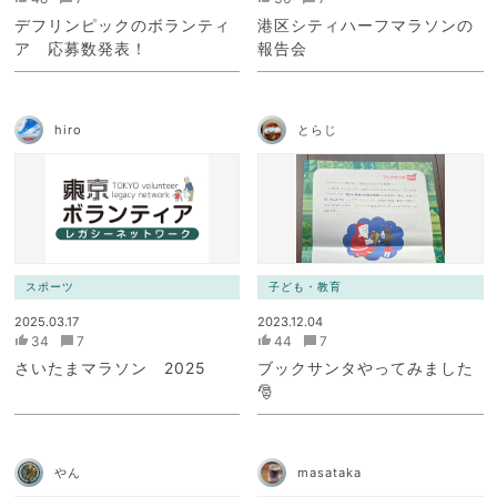
デフリンピックのボランティ
港区シティハーフマラソンの
ア 応募数発表！
報告会
hiro
とらじ
スポーツ
子ども・教育
2025.03.17
2023.12.04
34
7
44
7
さいたまマラソン 2025
ブックサンタやってみました
🎅
やん
masataka