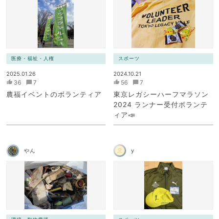
医療・福祉・人権
スポーツ
2025.01.26
2024.10.21
36
7
56
7
農福イベントのボランティア
東京レガシーハーフマラソン
2024 ランナー受付ボランテ
ィア📣
やん
y