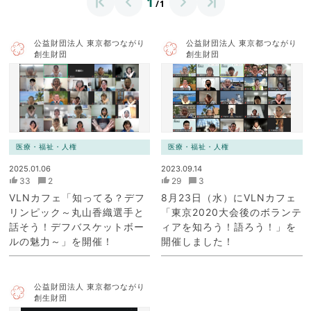
1
/1
公益財団法人 東京都つながり
公益財団法人 東京都つながり
創生財団
創生財団
医療・福祉・人権
医療・福祉・人権
2025.01.06
2023.09.14
33
2
29
3
VLNカフェ「知ってる？デフ
8月23日（水）にVLNカフェ
リンピック～丸山香織選手と
「東京2020大会後のボランテ
話そう！デフバスケットボー
ィアを知ろう！語ろう！」を
ルの魅力～」を開催！
開催しました！
公益財団法人 東京都つながり
創生財団