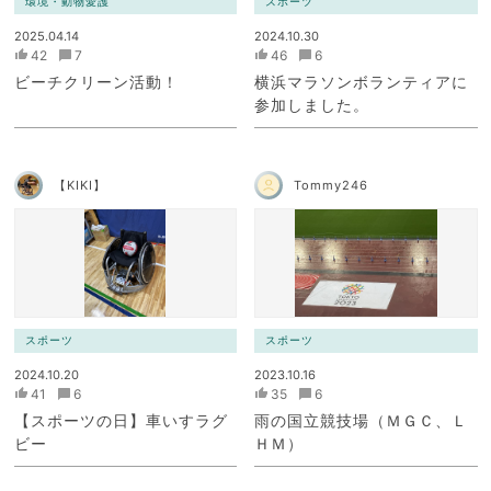
環境・動物愛護
スポーツ
2025.04.14
2024.10.30
42
7
46
6
ビーチクリーン活動！
横浜マラソンボランティアに
参加しました。
【KIKI】
Tommy246
スポーツ
スポーツ
2024.10.20
2023.10.16
41
6
35
6
【スポーツの日】車いすラグ
雨の国立競技場（ＭＧＣ、Ｌ
ビー
ＨＭ）