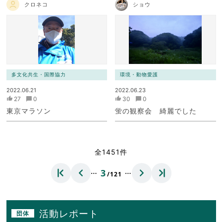
クロネコ
ショウ
多文化共生・国際協力
環境・動物愛護
2022.06.21
2022.06.23
27
0
30
0
東京マラソン
蛍の観察会 綺麗でした
全1451件
…
…
3
/121
活動レポート
団体