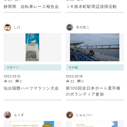
静岡県 自転車レース報告会
ＪＲ桜木町駅周辺清掃活動
しげ
市川浩二
スポーツ
その他
2022.05.15
2022.05.18
30
0
32
0
仙台国際ハーフマラソン大会
第100回全日本ボート選手権
のボランティア参加
もうず
じゅんぺい