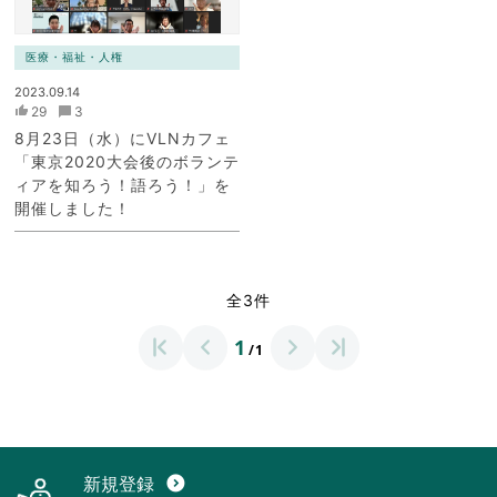
医療・福祉・人権
2023.09.14
29
3
8月23日（水）にVLNカフェ
「東京2020大会後のボランテ
ィアを知ろう！語ろう！」を
開催しました！
全3件
1
/1
新規登録
expand_circle_down