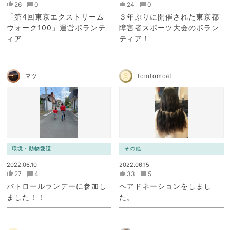
26
0
24
0
「第4回東京エクストリーム
３年ぶりに開催された東京都
ウォーク100」運営ボランテ
障害者スポーツ大会のボラン
ィア
ティア！
マツ
tomtomcat
環境・動物愛護
その他
2022.06.10
2022.06.15
27
4
33
5
パトロールランデーに参加し
ヘアドネーションをしまし
ました！！
た。