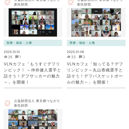
創生財団
創生財団
医療・福祉・人権
医療・福祉・人権
2025.10.10
2025.01.06
29
1
33
2
VLNカフェ「もうすぐデフリ
VLNカフェ「知ってる？デフ
ンピック！ ～仲井健人選手と
リンピック～丸山香織選手と
話そう！デフサッカーの魅力
話そう！デフバスケットボー
～」を開催！
ルの魅力～」を開催！
公益財団法人 東京都つながり
創生財団