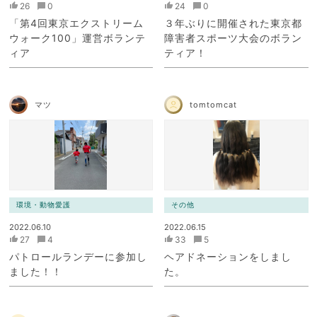
26
0
24
0
「第4回東京エクストリーム
３年ぶりに開催された東京都
ウォーク100」運営ボランテ
障害者スポーツ大会のボラン
ィア
ティア！
マツ
tomtomcat
環境・動物愛護
その他
2022.06.10
2022.06.15
27
4
33
5
パトロールランデーに参加し
ヘアドネーションをしまし
ました！！
た。