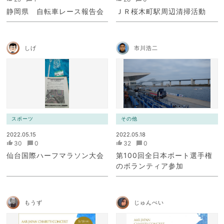
静岡県 自転車レース報告会
ＪＲ桜木町駅周辺清掃活動
しげ
市川浩二
スポーツ
その他
2022.05.15
2022.05.18
30
0
32
0
仙台国際ハーフマラソン大会
第100回全日本ボート選手権
のボランティア参加
もうず
じゅんぺい