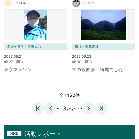
クロネコ
ショウ
多文化共生・国際協力
環境・動物愛護
2022.06.21
2022.06.23
27
0
30
0
東京マラソン
蛍の観察会 綺麗でした
全1452件
…
…
3
/121
活動レポート
団体