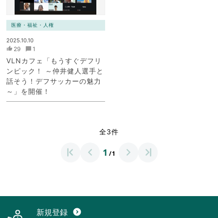
医療・福祉・人権
2025.10.10
29
1
VLNカフェ「もうすぐデフリ
ンピック！ ～仲井健人選手と
話そう！デフサッカーの魅力
～」を開催！
全3件
1
/1
新規登録
expand_circle_down