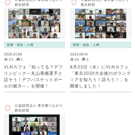
創生財団
創生財団
医療・福祉・人権
医療・福祉・人権
2025.01.06
2023.09.14
33
2
29
3
VLNカフェ「知ってる？デフ
8月23日（水）にVLNカフェ
リンピック～丸山香織選手と
「東京2020大会後のボランテ
話そう！デフバスケットボー
ィアを知ろう！語ろう！」を
ルの魅力～」を開催！
開催しました！
公益財団法人 東京都つながり
創生財団