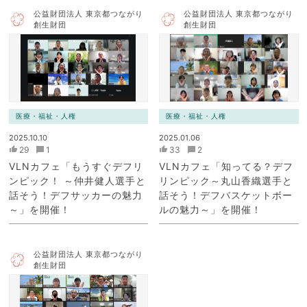
公益財団法人 東京都つながり
公益財団法人 東京都つながり
創生財団
創生財団
医療・福祉・人権
医療・福祉・人権
2025.10.10
2025.01.06
29
1
33
2
VLNカフェ「もうすぐデフリ
VLNカフェ「知ってる？デフ
ンピック！ ～仲井健人選手と
リンピック～丸山香織選手と
話そう！デフサッカーの魅力
話そう！デフバスケットボー
～」を開催！
ルの魅力～」を開催！
公益財団法人 東京都つながり
創生財団