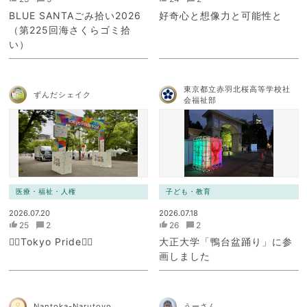
BLUE SANTAごみ拾い2026
好奇心と想像力と可能性と
（第225回海さくらゴミ拾
い）
東京都立赤羽北桜高等学校社
ずんだシェイク
会福祉部
医療・福祉・人権
子ども・教育
2026.07.20
2026.07.18
25
2
26
2
🏳️‍🌈Tokyo Pride🏳️‍🌈
大正大学「鴨台盆踊り」に参
画しました
Nantoka-Narutoyo
うーさん