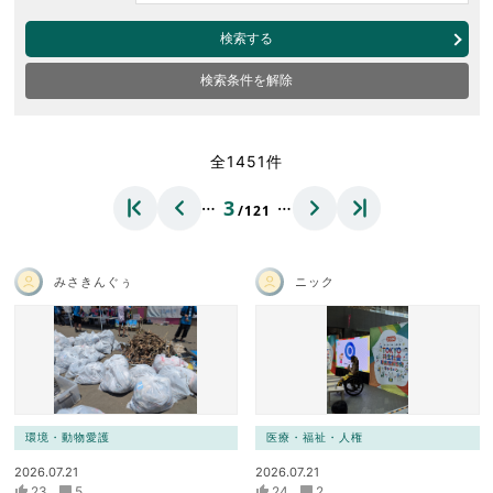
検索する
検索条件を解除
全1451件
…
…
3
/121
みさきんぐぅ
ニック
環境・動物愛護
医療・福祉・人権
2026.07.21
2026.07.21
23
5
24
2