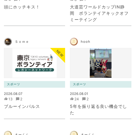
頭にホッチキス！
大道芸ワールドカップIN静
岡 ボランテイアキックオフ
ミーテイング
Ｓｏｍｅ
hooh
NEW
スポーツ
スポーツ
2026.08.07
2026.08.01
13
2
24
2
ブルーインパルス
5年を振り返る良い機会でし
た
まーくん
まーくん