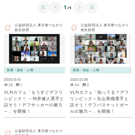
1
/1
公益財団法人 東京都つながり
公益財団法人 東京都つながり
創生財団
創生財団
医療・福祉・人権
医療・福祉・人権
2025.10.10
2025.01.06
29
1
33
2
VLNカフェ「もうすぐデフリ
VLNカフェ「知ってる？デフ
ンピック！ ～仲井健人選手と
リンピック～丸山香織選手と
話そう！デフサッカーの魅力
話そう！デフバスケットボー
～」を開催！
ルの魅力～」を開催！
公益財団法人 東京都つながり