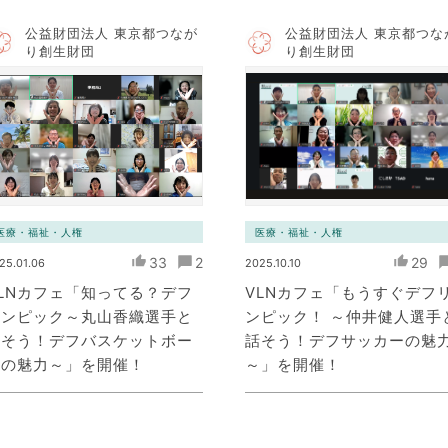
公益財団法人 東京都つなが
公益財団法人 東京都つな
り創生財団
り創生財団
医療・福祉・人権
医療・福祉・人権
33
2
29
25.01.06
2025.10.10
LNカフェ「知ってる？デフ
VLNカフェ「もうすぐデフ
リンピック～丸山香織選手と
ンピック！ ～仲井健人選手
話そう！デフバスケットボー
話そう！デフサッカーの魅
ルの魅力～」を開催！
～」を開催！