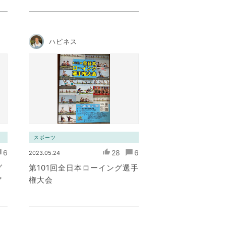
ハピネス
スポーツ
6
28
6
2023.05.24
グ
第101回全日本ローイング選手
ア
権大会