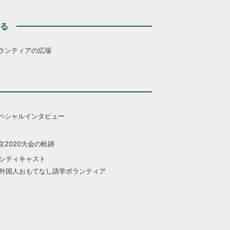
する
ランティアの広場
ペシャルインタビュー
京2020大会の軌跡
シティキャスト
外国人おもてなし語学ボランティア