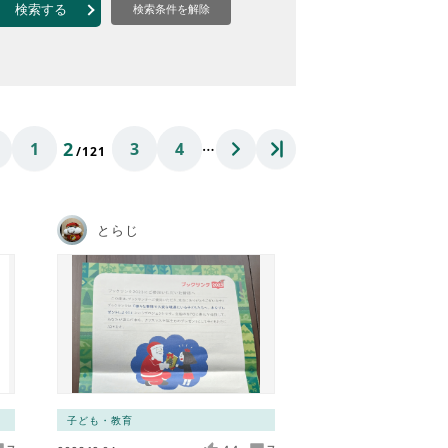
なのVOICE
検索する
検索条件を解除
連ニュース（外部記事）
きるボランティア
…
2
1
3
4
/121
とらじ
子ども・教育