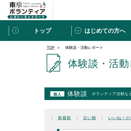
トップ
はじめての方へ
TOP
体験談・活動レポート
募集情報
[個人] 体験談
ボランティアの広場
新着記事一覧
体験談・活動
新規登録
ボランティア
東京ボランティアレガ
体験談
ボランティア活動な
個人
もっと知りたい！VLNでで
新着順
古い順
いいね！が