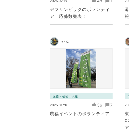
48
7
2025.02.18
20
デフリンピックのボランティ
ア 応募数発表！
やん
医療・福祉・人権
36
7
2025.01.26
20
農福イベントのボランティア
0
ア