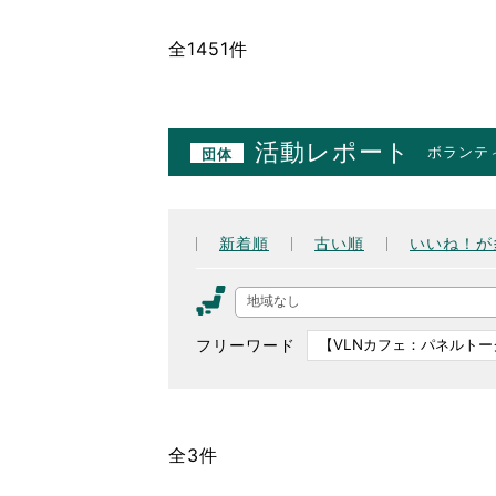
全1451件
活動レポート
ボランテ
団体
新着順
古い順
いいね！が
地域なし
フリーワード
全3件