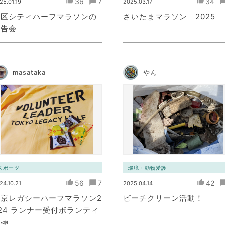
36
7
34
25.01.19
2025.03.17
港区シティハーフマラソンの
さいたまマラソン 2025
報告会
masataka
やん
スポーツ
環境・動物愛護
56
7
42
24.10.21
2025.04.14
東京レガシーハーフマラソン2
ビーチクリーン活動！
24 ランナー受付ボランティ
📣