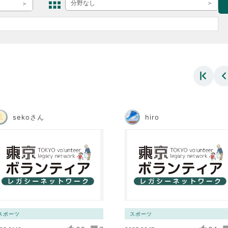
ボランティア みん
分野なし
ボランティア関
中高生が参加で
ア
sekoさん
hiro
スポーツ
スポーツ