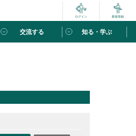
ログイン
新規登録
交流する
知る・学ぶ
ポート
い方は
「団体ユーザー登録」
へ！
ビュー
じめての方へ
めの一歩
心がけたい６つのこと
りなボランティアをチェック！