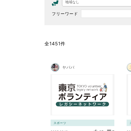
地域なし
東京2020大会の軌跡
フリーワード
シティキャスト
VLNポイントとは
おもてなし語学ボランティ
全1451件
ヤパパ
スポーツ