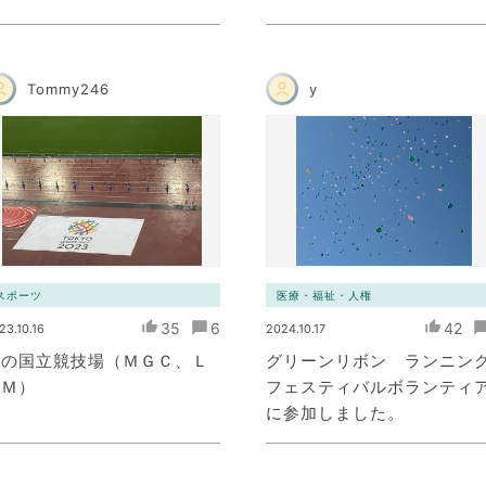
Tommy246
y
スポーツ
医療・福祉・人権
35
6
42
23.10.16
2024.10.17
雨の国立競技場（ＭＧＣ、Ｌ
グリーンリボン ランニン
ＨＭ）
フェスティバルボランティ
に参加しました。