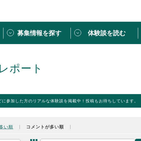
募集情報を探す
体験談を読む
団体紹介
[団体] 活動レ
VLNカフェ
読み物記事
レポート
をしたい方は
「個人ユーザー登録」
・
ボランティアを募集した
トピックス
スペシャルインタ
シーネットワークとは
ボランティアは
どに参加した方のリアルな体験談を掲載中！投稿もお待ちしています。
ボランティアはじ
きること
ボランティアで
活動のヒント
あなたにぴった
多い順
コメントが多い順