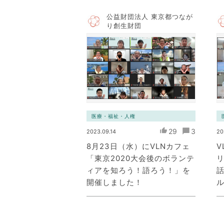
公益財団法人 東京都つなが
り創生財団
医療・福祉・人権
29
3
2023.09.14
20
8月23日（水）にVLNカフェ
V
「東京2020大会後のボランテ
ィアを知ろう！語ろう！」を
開催しました！