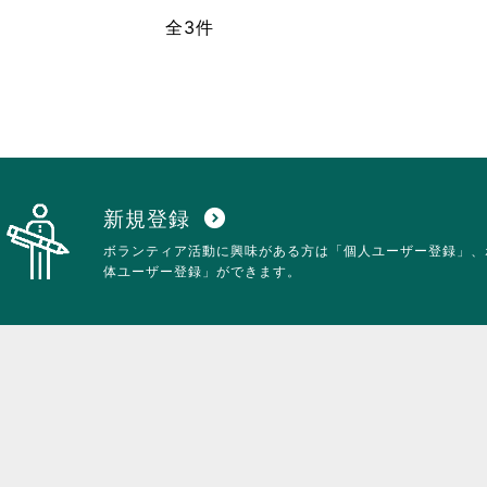
全3件
新規登録
expand_circle_down
ボランティア活動に興味がある方は「個人ユーザー登録」、
体ユーザー登録」ができます。