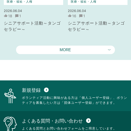
医療・福祉・人権
医療・福祉・人権
2026.06.04
2026.06.04
18
1
16
1
シニアサポート活動～タンゴ
シニアサポート活動～タンゴ
セラピー～
セラピー～
MORE
新規登録
expand_circle_down
ボランティア活動に興味がある方は「個人ユーザー登録」、ボラン
ティアを募集したい方は「団体ユーザー登録」ができます。
よくある質問・お問い合わせ
expand_circle_down
よくある質問とお問い合わせフォームをご用意しています。