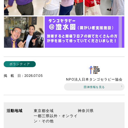
ボランティア
掲載日
2026.07.05
NPO法人日本タンゴセラピー協会
団体情報を見る
活動地域
東京都全域
神奈川県
一都三県以外・オンライ
ン・その他