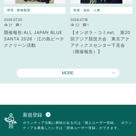
環境・動物愛護
医療・福祉・人権
2026.07.20
2026.07.18
21
1
23
1
開催報告:ALL JAPAN BLUE
【オンボラ・コミnet. 第20
SANTA 2026・江の島ビーチ
回アジア競技大会 東京アク
ククリーン活動
アティクスセンター下見会
（開催報告）】
MORE
新規登録
expand_circle_down
ボランティア活動に興味がある方は「個人ユーザー登録」、ボラン
ティアを募集したい方は「団体ユーザー登録」ができます。