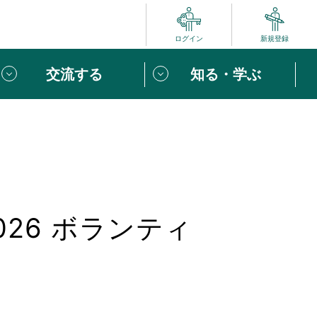
ログイン
新規登録
交流する
知る・学ぶ
ポート
い方は
「団体ユーザー登録」
へ！
ビュー
じめての方へ
026 ボランティ
めの一歩
心がけたい６つのこと
りなボランティアをチェック！