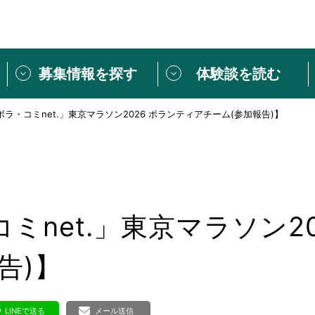
募集情報を探す
体験談を読む
ラ・コミnet.」東京マラソン2026 ボランティアチーム(参加報告)】
団体紹介
[団体] 活動レ
VLNカフェ
読み物記事
をしたい方は
「個人ユーザー登録」
・
ボランティアを募集した
トピックス
スペシャルインタ
シーネットワークとは
ボランティアは
ミnet.」東京マラソン2
ボランティアはじ
きること
ボランティアで
告)】
活動のヒント
あなたにぴった
LINEで送る
メール送信