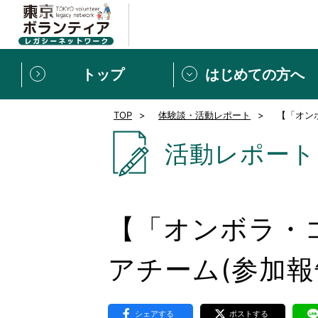
トップ
はじめての方へ
TOP
体験談・活動レポート
【「オンボ
募集情報
[個人] 体験談
ボランティアの広場
新着記事一覧
活動レポート
新規登録
ボランティア
東京ボランティアレガ
【「オンボラ・コ
もっと知りたい！VLNでで
アチーム(参加報
シェアする
ポストする