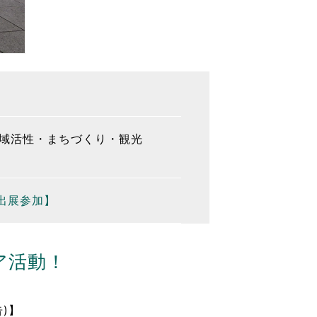
域活性・まちづくり・観光
.出展参加】
ア活動！
告)】