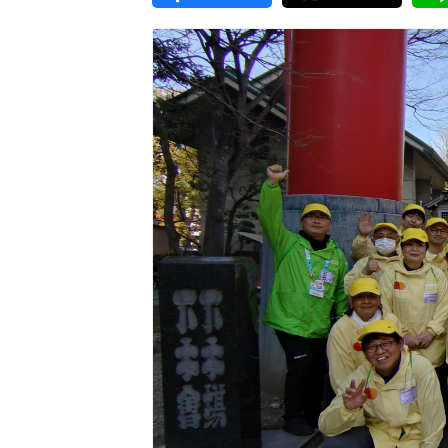
東京2020大会の軌跡
シティキャスト
VLNポイントとは
おもてなし語学ボランティ