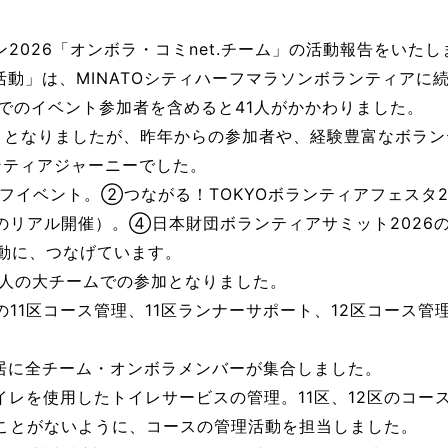
ン2026「オンボラ・コミnet.チーム」の活動報告をいたし
ム活動」は、MINATOシティハーフマラソンボランティアに
でのイベント参加者を含めると41人がかかわりました。
目となりましたが、昨年からの参加者や、経験豊富なボラン
ンティアジャーニーでした。
フイベント。②つながる！TOKYOボランティアフェスタ2
のリアル開催）。④日本財団ボランティアサミット2026
活動に、つなげています。
8人の大チームでの参加となりました。
11区コース管理、11区ランナーサポート、12区コース管
鳥居に全チーム・オンボラメンバーが集合しました。
イレを使用したトイレサービスの管理。11区、12区のコ
ことがないように、コースの管理活動を担当しました。