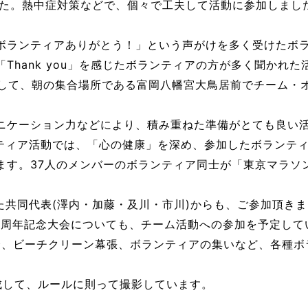
した。熱中症対策などで、個々で工夫して活動に参加しまし
ボランティアありがとう！」という声がけを多く受けたボ
Thank you」を感じたボランティアの方が多く聞かれ
して、朝の集合場所である富岡八幡宮大鳥居前でチーム・オ
ニケーション力などにより、積み重ねた準備がとても良い
ンティア活動では、「心の健康」を深め、参加したボランテ
す。37人のメンバーのボランティア同士が「東京マラソン
した共同代表(澤内・加藤・及川・市川)からも、ご参加頂き
20周年記念大会についても、チーム活動への参加を予定して
流会、ビーチクリーン幕張、ボランティアの集いなど、各種
成して、ルールに則って撮影しています。