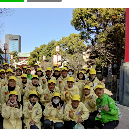
ボランティア みん
ボランティア関
中高生が参加で
ア