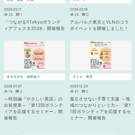
2026.03.11
2026.02.16
25
1
26
0
「つながる‼Tokyoボランテ
アルバルク東京とVLNのコラ
ィアフェスタ2026」開催報告
ボイベントを開催しました！
多文化共生・国際協力
子ども・教育
2026.01.07
2025.12.23
19
0
21
0
～特別編『やさしい英語』の
孤立させない子育て支援 ～地
出前授業～「第12回ボランテ
域のつながりという力～「第1
ィアを応援するセミナー」開
1回ボランティアを応援するセ
催報告
ミナー」開催報告