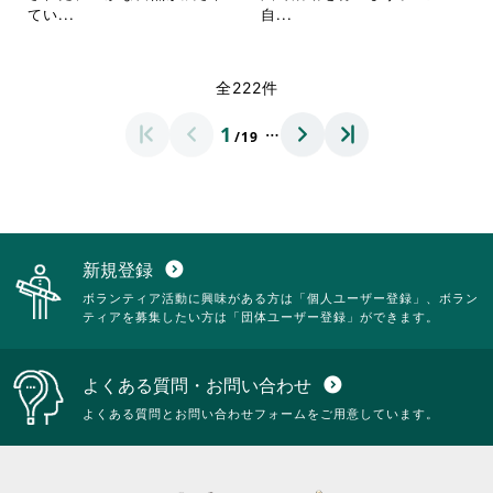
し
し
を
を
省
省
てい...
自...
て
て
閲
閲
略
略
く
く
覧
覧
さ
さ
だ
だ
す
す
れ
れ
全222件
さ
さ
る
る
て
て
い。
い。
に
に
お
お
…
1
は
は
/19
り
り
ク
ク
ま
ま
リ
リ
す。
す。
ッ
ッ
詳
詳
ク
ク
細
細
し
し
を
を
て
て
閲
閲
新規登録
expand_circle_down
く
く
覧
覧
ボランティア活動に興味がある方は「個人ユーザー登録」、ボラン
だ
だ
す
す
ティアを募集したい方は「団体ユーザー登録」ができます。
さ
さ
る
る
い。
い。
に
に
は
は
よくある質問・お問い合わせ
expand_circle_down
ク
ク
リ
リ
よくある質問とお問い合わせフォームをご用意しています。
ッ
ッ
ク
ク
し
し