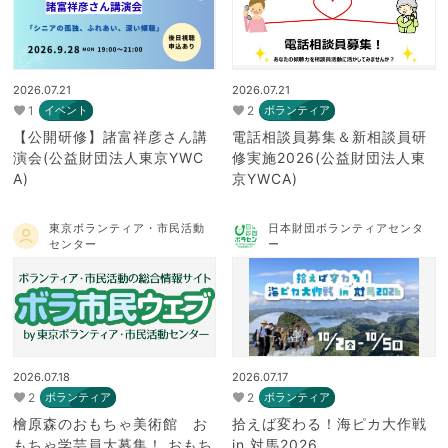
2026.07.21
2026.07.21
1
2
イベント
ボランティア
【公開研修】諸富祥彦さん講
電話相談員募集＆新相談員研
演会(公益財団法人東京YWC
修実施2026(公益財団法人東
A)
京YWCA)
東京ボランティア・市民活動
日本財団ボランティアセンタ
センター
ー
2026.07.18
2026.07.17
2
2
ボランティア
ボランティア
檜原森のおもちゃ美術館 お
拾えば変わる！海ピカ大作戦
もちゃ学芸員大募集！ おもち
in 対馬2026