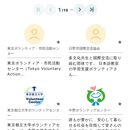
…
1
/19
star
star
東京ボランティア・市民活動セン
日野市国際交流協会
ター
多文化共生と国際交流に取り
東京ボランティア・市民活動
組む団体です。 日本語教室
センター（Tokyo Voluntary
の学習支援ボランティアさ
省
Action...
省
ん...
略
略
さ
さ
れ
れ
て
て
お
お
star
star
り
り
東京都立大学ボランティアセンタ
中野ボランティアセンター
ま
ま
ー
す。
す。
誰もが豊かに、安心して暮ら
詳
詳
東京都立大学ボランティアセ
せる社会を目指して皆さんの
細
細