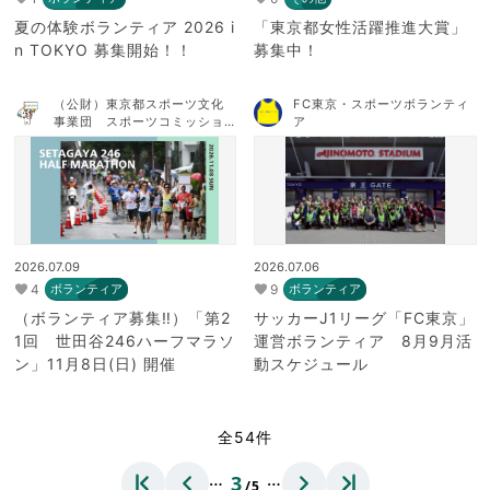
夏の体験ボランティア 2026 i
「東京都女性活躍推進大賞」
n TOKYO 募集開始！！
募集中！
（公財）東京都スポーツ文化
FC東京・スポーツボランティ
事業団 スポーツコミッショ
ア
ンTOKYO
2026.07.09
2026.07.06
4
9
ボランティア
ボランティア
（ボランティア募集‼）「第2
サッカーJ1リーグ「FC東京」
1回 世田谷246ハーフマラソ
運営ボランティア 8月9月活
ン」11月8日(日) 開催
動スケジュール
全54件
…
…
3
/5