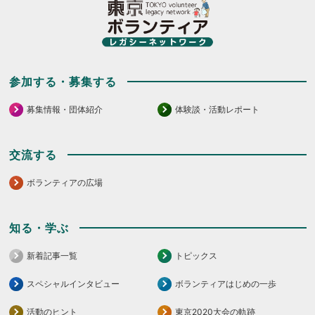
て
て
く
く
だ
だ
さ
さ
い。
い。
参加する・募集する
募集情報・団体紹介
体験談・活動レポート
交流する
ボランティアの広場
知る・学ぶ
新着記事一覧
トピックス
スペシャルインタビュー
ボランティアはじめの一歩
活動のヒント
東京2020大会の軌跡