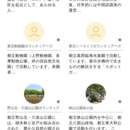
し
て
細
区を起点として、あらゆる
進。日常的には中国語講座の
て
く
を
省
省
人...
運営...
く
だ
閲
略
略
だ
さ
覧
さ
さ
さ
い。
す
れ
れ
い。
る
て
て
に
お
お
star
star
は
り
り
東京動物園ボランティアーズ
東京シーライフボランティアーズ
ク
ま
ま
リ
す。
す。
都立動物園（上野動物園、多
都立葛西臨海水族園で活動し
ッ
詳
詳
摩動物公園、井の頭自然文化
ています。展示水槽内で生き
ク
細
細
園）で活動しています。来園
ものの解説をする「スポット
し
を
を
省
省
者...
ガ...
て
閲
閲
略
略
く
覧
覧
さ
さ
だ
す
す
れ
れ
さ
る
る
て
て
い。
に
に
お
お
star
star
は
は
り
り
野山北・六道山公園ボランティア
狭山公園友の会
ク
ク
ま
ま
リ
リ
す。
す。
都立野山北・六道山公園に
都立狭山公園内を中心に、都
ッ
ッ
詳
詳
は、雑木林と谷戸が組み合わ
立八国山緑地、都立東大和公
ク
ク
細
細
された、豊かな自然が残され
園で活動を行います。 ご