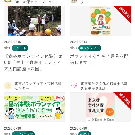
RK（樹恩ネットワーク）
ター
締切間近
2026.07.16
2026.07.14
1
0
イベント
ボランティア
【森林ボランティア体験】第1
ボランティあだち７月号を配
0期「里山・森林ボランティ
信します！
ア入門講座in四国」
東京ボランティア・市民活動
東京都生活文化局都民生活部
センター
男女平等参画課
締切間近
2026.07.10
2026.07.10
1
0
ボランティア
その他