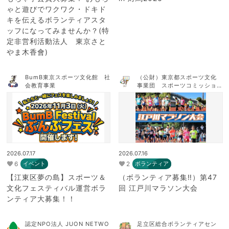
ゃと遊びでワクワク・ドキド
キを伝えるボランティアスタ
ッフになってみませんか？(特
定非営利活動法人 東京さと
やま木香會)
BumB東京スポーツ文化館 社
（公財）東京都スポーツ文化
会教育事業
事業団 スポーツコミッショ
ンTOKYO
2026.07.17
2026.07.16
6
2
イベント
ボランティア
【江東区夢の島】スポーツ＆
（ボランティア募集‼）第47
文化フェスティバル運営ボラ
回 江戸川マラソン大会
ンティア大募集！！
認定NPO法人 JUON NETWO
足立区総合ボランティアセン