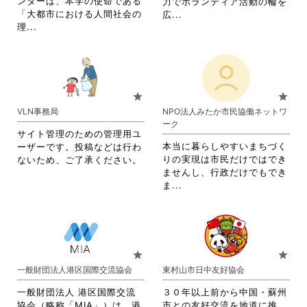
ンターは、本学の使命である
力でボランティア活動の輪を
を
を
「大都市における人間社会の
省
広...
閲
閲
省
理...
略
覧
覧
略
さ
す
す
さ
れ
る
る
れ
て
に
に
て
お
は
は
お
り
star
star
ク
ク
り
ま
VLN事務局
NPO法人みたか市民協働ネットワ
リ
リ
ま
す。
ーク
ッ
ッ
す。
詳
サイト管理のための管理用ユ
ク
ク
詳
細
本当に暮らしやすいまちづく
ーザーです。投稿などは行わ
し
し
細
を
りの実現は市民だけではでき
ないため、ご了承ください。
て
て
を
閲
ませんし、行政だけでもでき
く
く
閲
覧
省
ま...
だ
だ
覧
す
略
さ
さ
す
る
さ
い。
い。
る
に
れ
に
は
て
は
ク
お
star
star
ク
リ
り
一般財団法人港区国際交流協会
東村山市日中友好協会
リ
ッ
ま
ッ
ク
す。
一般財団法人 港区国際交流
３０年以上前から中国・蘇州
ク
し
詳
協会（略称「MIA」）は、港
市との友好交流を地道に推