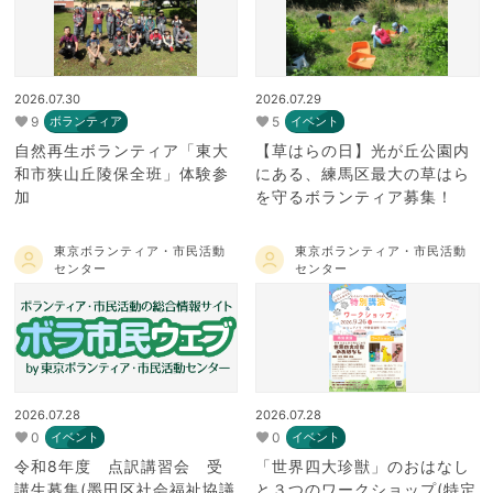
2026.07.30
2026.07.29
9
5
ボランティア
イベント
自然再生ボランティア「東大
【草はらの日】光が丘公園内
和市狭山丘陵保全班」体験参
にある、練馬区最大の草はら
加
を守るボランティア募集！
東京ボランティア・市民活動
東京ボランティア・市民活動
センター
センター
2026.07.28
2026.07.28
0
0
イベント
イベント
令和8年度 点訳講習会 受
「世界四大珍獣」のおはなし
講生募集(墨田区社会福祉協議
と３つのワークショップ(特定