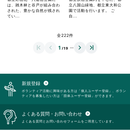
ッ
ッ
詳
詳
は、雑木林と谷戸が組み合わ
立八国山緑地、都立東大和公
ク
ク
細
細
された、豊かな自然が残され
園で活動を行います。 ご
し
し
を
を
省
省
てい...
自...
て
て
閲
閲
略
略
く
く
覧
覧
さ
さ
だ
だ
す
す
れ
れ
全222件
さ
さ
る
る
て
て
い。
い。
に
に
お
お
…
1
は
は
/19
り
り
ク
ク
ま
ま
リ
リ
す。
す。
ッ
ッ
詳
詳
ク
ク
細
細
し
し
を
を
て
て
閲
閲
新規登録
expand_circle_down
く
く
覧
覧
ボランティア活動に興味がある方は「個人ユーザー登録」、ボラン
だ
だ
す
す
ティアを募集したい方は「団体ユーザー登録」ができます。
さ
さ
る
る
い。
い。
に
に
は
は
よくある質問・お問い合わせ
expand_circle_down
ク
ク
リ
リ
よくある質問とお問い合わせフォームをご用意しています。
ッ
ッ