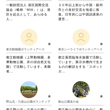
ッ
ク
す。
一般財団法人 港区国際交流
３０年以上前から中国・蘇州
ク
し
詳
協会（略称「MIA」）は、港
市との友好交流を地道に推
し
て
細
区を起点として、あらゆる
進。日常的には中国語講座の
て
く
を
省
省
人...
運営...
く
だ
閲
略
略
だ
さ
覧
さ
さ
さ
い。
す
れ
れ
い。
る
て
て
に
お
お
star
star
は
り
り
東京動物園ボランティアーズ
東京シーライフボランティアーズ
ク
ま
ま
リ
す。
す。
都立動物園（上野動物園、多
都立葛西臨海水族園で活動し
ッ
詳
詳
摩動物公園、井の頭自然文化
ています。展示水槽内で生き
ク
細
細
園）で活動しています。来園
ものの解説をする「スポット
し
を
を
省
省
者...
ガ...
て
閲
閲
略
略
く
覧
覧
さ
さ
だ
す
す
れ
れ
さ
る
る
て
て
い。
に
に
お
お
star
star
は
は
り
り
野山北・六道山公園ボランティア
狭山公園友の会
ク
ク
ま
ま
リ
リ
す。
す。
都立野山北・六道山公園に
都立狭山公園内を中心に、都