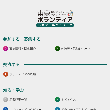
ク
ク
し
し
て
て
く
く
だ
だ
さ
さ
い。
い。
参加する・募集する
募集情報・団体紹介
体験談・活動レポート
交流する
ボランティアの広場
知る・学ぶ
新着記事一覧
トピックス
スペシャルインタビュー
ボランティアはじめの一歩