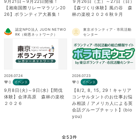
9月21日～9月22日開催！
９月26日（土）～27日（日）
【湘南国際リレーマラソン20
【森づくり体験】風の谷 森
26】ボランティア大募集！
林の楽校２０２６秋９月
認定NPO法人 JUON NETWO
東京ボランティア・市民活動
RK（樹恩ネットワーク）
センター
2026.07.24
2026.07.23
0
0
イベント
イベント
9月8日(火)～9日(水)【間伐
【8/2, 8, 15, 29！キャリア
体験】会津高原 森林の楽校
コンサルタントのお仕事お悩
２０２６
み相談 / アメリカ人による英
会話グループチャット】(bio
you)
全53件