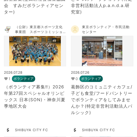
会 すみだボランティアセン
非営利活動法人p.a.n.d.a.研
ター)
究室)
（公財）東京都スポーツ文化
東京ボランティア・市民活動
事業団 スポーツコミッショ
センター
ンTOKYO
2026.07.28
2026.07.26
1
0
ボランティア
ボランティア
（ボランティア募集‼）2026
葛飾区のコミュニティカフェ/
年第27回スペシャルオリンピ
子ども食堂/フードパントリー
ックス 日本(SON)・神奈川夏
でボランティアをしてみませ
季地区大会
んか？(特定非営利活動法人パ
ルシック)
SHIBUYA CITY FC
SHIBUYA CITY FC