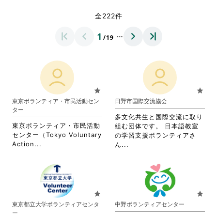
全222件
…
1
/19
star
star
東京ボランティア・市民活動セン
日野市国際交流協会
ター
多文化共生と国際交流に取り
東京ボランティア・市民活動
組む団体です。 日本語教室
センター（Tokyo Voluntary
の学習支援ボランティアさ
省
Action...
省
ん...
略
略
さ
さ
れ
れ
て
て
お
お
star
star
り
り
東京都立大学ボランティアセンタ
中野ボランティアセンター
ま
ま
ー