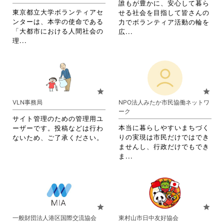
す。
す。
誰もが豊かに、安心して暮ら
詳
詳
東京都立大学ボランティアセ
せる社会を目指して皆さんの
細
細
ンターは、本学の使命である
力でボランティア活動の輪を
を
を
「大都市における人間社会の
省
広...
閲
閲
省
理...
略
覧
覧
略
さ
す
す
さ
れ
る
る
れ
て
に
に
て
お
は
は
お
り
star
star
ク
ク
り
ま
VLN事務局
NPO法人みたか市民協働ネットワ
リ
リ
ま
す。
ーク
ッ
ッ
す。
詳
サイト管理のための管理用ユ
ク
ク
詳
細
本当に暮らしやすいまちづく
ーザーです。投稿などは行わ
し
し
細
を
りの実現は市民だけではでき
ないため、ご了承ください。
て
て
を
閲
ませんし、行政だけでもでき
く
く
閲
覧
省
ま...
だ
だ
覧
す
略
さ
さ
す
る
さ
い。
い。
る
に
れ
に
は
て
は
ク
お
star
star
ク
リ
り
一般財団法人港区国際交流協会
東村山市日中友好協会
リ
ッ
ま