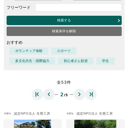
フリーワード
検索する
検索条件を解除
おすすめ
ボランティア体験
スポーツ
多文化共生・国際協力
初心者さん歓迎
学生
全53件
…
…
2
/5
認定NPO法人 生態工房
認定NPO法人 生態工房