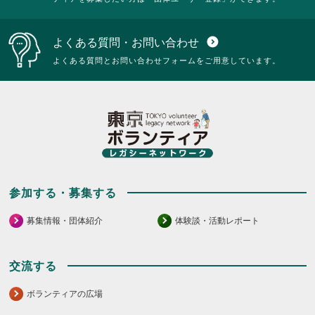
い。
る
に
は
よくある質問・お問い合わせ
expand_circle_down
ク
リ
よくある質問とお問い合わせフォームをご用意しています。
ッ
ク
し
て
く
だ
さ
い。
参加する・募集する
募集情報・団体紹介
体験談・活動レポート
交流する
ボランティアの広場