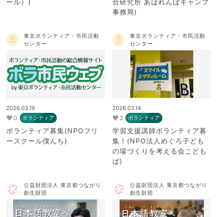
ール）)
合研究所 あばれんぼキャンプ
事務局)
東京ボランティア・市民活動
東京ボランティア・市民活動
センター
センター
2026.03.19
2026.03.14
0
2
ボランティア
ボランティア
ボランティア募集(NPOフリ
学習支援講師ボランティア募
ースクール僕んち)
集！(NPO法人めぐろ子ども
の場づくりを考える会こども
ば)
公益財団法人 東京都つながり
公益財団法人 東京都つながり
創生財団
創生財団