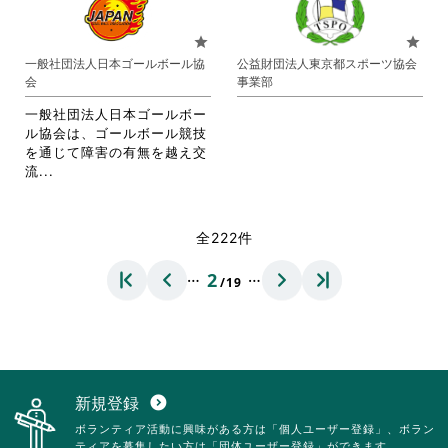
い。
い。
て
お
お
り
star
star
り
ま
一般社団法人日本ゴールボール協
公益財団法人東京都スポーツ協会
ま
す。
会
事業部
す。
詳
詳
細
一般社団法人日本ゴールボー
細
を
ル協会は、ゴールボール競技
を
閲
を通じて障害の有無を越え交
閲
覧
省
流...
覧
す
略
す
る
さ
る
に
れ
全222件
に
は
て
は
ク
お
…
…
2
ク
リ
/19
り
リ
ッ
ま
ッ
ク
す。
ク
し
詳
し
て
細
て
く
を
く
だ
閲
新規登録
expand_circle_down
だ
さ
覧
ボランティア活動に興味がある方は「個人ユーザー登録」、ボラン
さ
い。
す
ティアを募集したい方は「団体ユーザー登録」ができます。