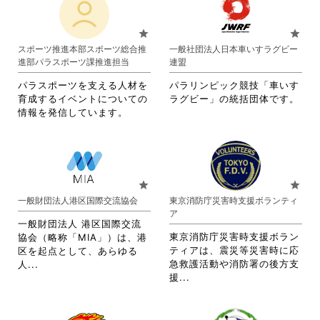
れ
れ
に
は
て
て
は
ク
お
お
star
star
ク
リ
り
り
スポーツ推進本部スポーツ総合推
一般社団法人日本車いすラグビー
リ
ッ
ま
ま
進部パラスポーツ課推進担当
連盟
ッ
ク
す。
す。
ク
し
詳
詳
パラスポーツを支える人材を
パラリンピック競技「車いす
し
て
細
細
育成するイベントについての
ラグビー」の統括団体です。
て
く
を
を
情報を発信しています。
く
だ
閲
閲
だ
さ
覧
覧
さ
い。
す
す
い。
る
る
に
に
star
star
は
は
一般財団法人港区国際交流協会
東京消防庁災害時支援ボランティ
ク
ク
ア
リ
リ
一般財団法人 港区国際交流
ッ
ッ
東京消防庁災害時支援ボラン
協会（略称「MIA」）は、港
ク
ク
ティアは、震災等災害時に応
区を起点として、あらゆる
し
し
省
急救護活動や消防署の後方支
人...
て
て
省
略
援...
く
く
略
さ
だ
だ
さ
れ
さ
さ
れ
て