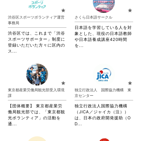
て
お
お
り
star
star
り
ま
渋谷区スポーツボランティア運営
さくら日本語サークル
ま
す。
事務局
す。
詳
日本語を学習している人を対
詳
細
渋谷区では、これまで「渋谷
象とした、現役の日本語教師
細
を
スポーツサポーター」制度に
や日本語養成講座420時間
を
閲
登録いただいた方々に区内の
省
を...
閲
覧
省
ス...
略
覧
す
略
さ
す
る
さ
れ
る
に
れ
て
に
は
て
お
は
ク
お
り
star
star
ク
リ
り
ま
東京都産業労働局観光部受入環境
独立行政法人 国際協力機構 東
リ
ッ
ま
す。
課
京センター
ッ
ク
す。
詳
ク
し
詳
細
【団体概要】 東京都産業労
独立行政法人国際協力機構
し
て
細
を
働局観光部では、「東京都観
（JICA／ジャイカ（注））
て
く
を
閲
光ボランティア」の活動を
は、日本の政府開発援助（O
く
だ
閲
覧
省
省
通...
D...
だ
さ
覧
す
略
略
さ
い。
す
る
さ
さ
い。
る
に