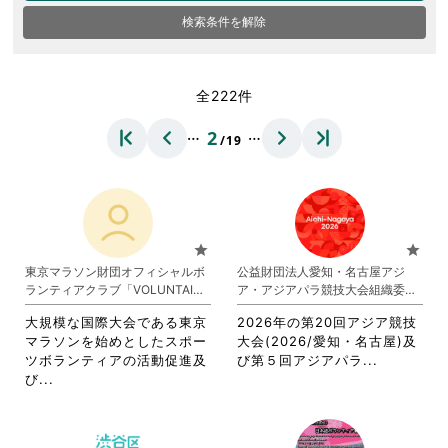
検索条件を解除
全222件
…
…
2
/19
star
star
東京マラソン財団オフィシャルボ
公益財団法人愛知・名古屋アジ
ランティアクラブ「VOLUNTAINE
ア・アジアパラ競技大会組織委員
R」
会
大規模な国際大会である東京
2026年の第20回アジア競技
マラソンを始めとしたスポー
大会(2026/愛知・名古屋)及
省
ツボランティアの活動促進及
び第５回アジアパラ...
省
略
び...
略
さ
さ
れ
れ
て