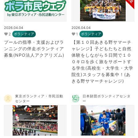
2026.04.04
2026.04.04
2
1
ボランティア
ボランティア
プールの指導・支援およびラ
【第１０回あきる野サマーチ
ンニングの伴走ボランティア
ャレンジ】子どもたちと自然
募集(NPO法人アクアリズム)
体験をしながら５日間で１０
０キロを歩く旅をサポートす
る学生(高校生・大学生・大学
院生)スタッフを募集中！(あ
きる野サマーチャレンジ)
東京ボランティア・市民活動
日本財団ボランティアセンタ
センター
ー