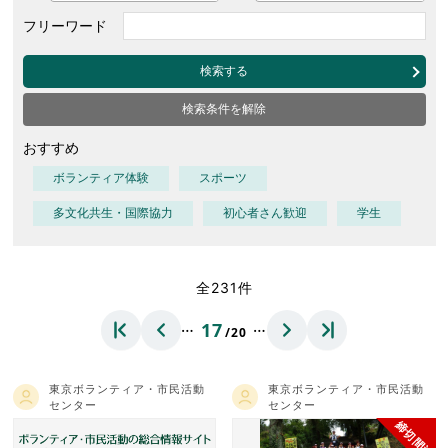
フリーワード
検索する
検索条件を解除
おすすめ
ボランティア体験
スポーツ
多文化共生・国際協力
初心者さん歓迎
学生
全231件
…
…
17
/20
東京ボランティア・市民活動
東京ボランティア・市民活動
センター
センター
締切間近