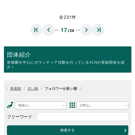
全231件
…
…
17
/20
団体紹介
首都圏を中心にボランティア活動を行っているVLNの登録団体を紹
介！
新着順
古い順
フォロワーが多い順
地域なし
分野なし
フリーワード
検索する