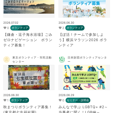
2026.07.02
2026.06.30
0
2
ボランティア
ボランティア
【鎌倉・逗子海水浴場】ごみ
【ぼ活！チームで参加しよ
ゼロナビゲーション ボラン
う】横浜マラソン2026 ボラ
ティア募集！
ンティア
東京ボランティア・市民活動
日本財団ボランティアセンタ
センター
ー
2026.06.30
2026.06.29
1
0
ボランティア
セミナー・説明会
秋まつりボランティア募集！
みんなで学ぶ LGBTQ+ #2～
(東京都七生福祉園)
当事者に聞く！LGB編～