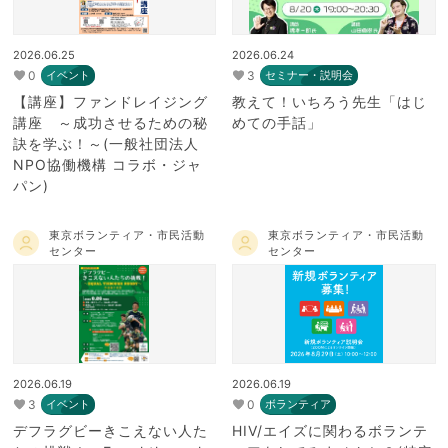
2026.06.25
2026.06.24
0
3
イベント
セミナー・説明会
【講座】ファンドレイジング
教えて！いちろう先生「はじ
講座 ～成功させるための秘
めての手話」
訣を学ぶ！～(一般社団法人
NPO協働機構 コラボ・ジャ
パン)
東京ボランティア・市民活動
東京ボランティア・市民活動
センター
センター
2026.06.19
2026.06.19
3
0
イベント
ボランティア
デフラグビーきこえない人た
HIV/エイズに関わるボランテ