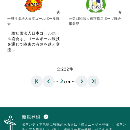
い。
い。
て
お
お
り
star
star
り
ま
一般社団法人日本ゴールボール協
公益財団法人東京都スポーツ協会
ま
す。
会
事業部
す。
詳
詳
細
一般社団法人日本ゴールボー
細
を
ル協会は、ゴールボール競技
を
閲
を通じて障害の有無を越え交
閲
覧
省
流...
覧
す
略
す
る
さ
る
に
れ
全222件
に
は
て
は
ク
お
…
…
2
ク
リ
/19
り
リ
ッ
ま
ッ
ク
す。
ク
し
詳
し
て
細
て
く
を
く
だ
閲
新規登録
expand_circle_down
だ
さ
覧
ボランティア活動に興味がある方は「個人ユーザー登録」、ボラン
さ
い。
す
ティアを募集したい方は「団体ユーザー登録」ができます。