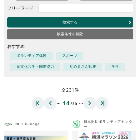
フリーワード
検索する
検索条件を解除
おすすめ
ボランティア体験
スポーツ
多文化共生・国際協力
初心者さん歓迎
学生
全231件
…
…
14
/20
日本財団ボランティアセンタ
NPO iPledge
ー