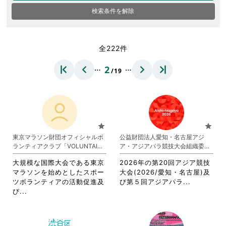
検索条件を解除
全222件
…
…
2
/19
star
star
東京マラソン財団オフィシャルボ
公益財団法人愛知・名古屋アジ
ランティアクラブ「VOLUNTAINE
ア・アジアパラ競技大会組織委員
R」
会
大規模な国際大会である東京
2026年の第20回アジア競技
マラソンを始めとしたスポー
大会(2026/愛知・名古屋)及
省
ツボランティアの活動促進及
び第５回アジアパラ...
省
略
び...
略
さ
さ
れ
れ
て