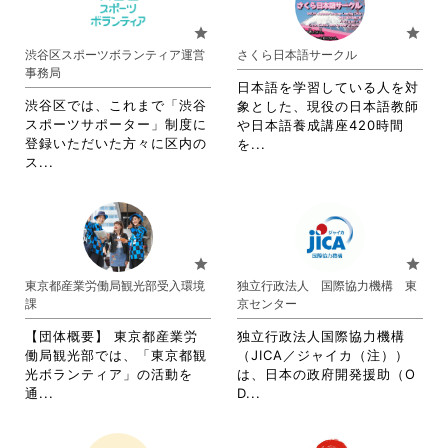
て
お
お
り
star
star
り
ま
渋谷区スポーツボランティア運営
さくら日本語サークル
ま
す。
事務局
す。
詳
日本語を学習している人を対
詳
細
渋谷区では、これまで「渋谷
象とした、現役の日本語教師
細
を
スポーツサポーター」制度に
や日本語養成講座420時間
を
閲
登録いただいた方々に区内の
省
を...
閲
覧
省
ス...
略
覧
す
略
さ
す
る
さ
れ
る
に
れ
て
に
は
て
お
は
ク
お
り
star
star
ク
リ
り
ま
東京都産業労働局観光部受入環境
独立行政法人 国際協力機構 東
リ
ッ
ま
す。
課
京センター
ッ
ク
す。
詳
ク
し
詳
細
【団体概要】 東京都産業労
独立行政法人国際協力機構
し
て
細
を
働局観光部では、「東京都観
（JICA／ジャイカ（注））
て
く
を
閲
光ボランティア」の活動を
は、日本の政府開発援助（O
く
だ
閲
覧
省
省
通...
D...
だ
さ
覧
す
略
略
さ
い。
す
る
さ
さ
い。
る
に