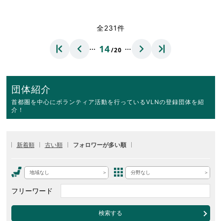
全231件
…
…
14
/20
団体紹介
首都圏を中心にボランティア活動を行っているVLNの登録団体を紹
介！
新着順
古い順
フォロワーが多い順
地域なし
分野なし
フリーワード
検索する