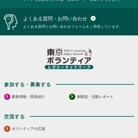
い。
る
に
は
よくある質問・お問い合わせ
expand_circle_down
ク
リ
よくある質問とお問い合わせフォームをご用意しています。
ッ
ク
し
て
く
だ
さ
い。
参加する・募集する
募集情報・団体紹介
体験談・活動レポート
交流する
ボランティアの広場