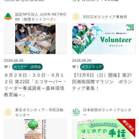
認定NPO法人 JUON NETWO
SSCCボランティア事務局
RK（樹恩ネットワーク）
2026.06.26
2026.06.26
1
1
セミナー・説明会
ボランティア
８月２９日・３０日・９月１
【12月6日（日）開催】第21
２日 第22回「エコサーバー・
回湘南国際マラソン ボラン
リーダー養成講座～森林環境
ティア募集！
教育編～」
東京ボランティア・市民活動
日本財団ボランティアセンタ
センター
ー
締切間近