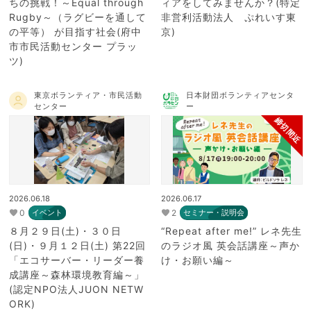
ちの挑戦！～Equal through
ィアをしてみませんか？(特定
Rugby～（ラグビーを通して
非営利活動法人 ぷれいす東
の平等） が目指す社会(府中
京)
市市民活動センター プラッ
ツ)
東京ボランティア・市民活動
日本財団ボランティアセンタ
センター
ー
締切間近
2026.06.18
2026.06.17
0
2
イベント
セミナー・説明会
８月２９日(土)・３０日
“Repeat after me!” レネ先生
(日)・９月１２日(土) 第22回
のラジオ風 英会話講座～声か
「エコサーバー・リーダー養
け・お願い編～
成講座～森林環境教育編～」
(認定NPO法人JUON NETW
ORK)