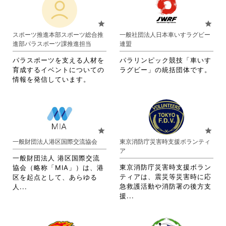
れ
れ
に
は
て
て
は
ク
お
お
star
star
ク
リ
り
り
スポーツ推進本部スポーツ総合推
一般社団法人日本車いすラグビー
リ
ッ
ま
ま
進部パラスポーツ課推進担当
連盟
ッ
ク
す。
す。
ク
し
詳
詳
パラスポーツを支える人材を
パラリンピック競技「車いす
し
て
細
細
育成するイベントについての
ラグビー」の統括団体です。
て
く
を
を
情報を発信しています。
く
だ
閲
閲
だ
さ
覧
覧
さ
い。
す
す
い。
る
る
に
に
star
star
は
は
一般財団法人港区国際交流協会
東京消防庁災害時支援ボランティ
ク
ク
ア
リ
リ
一般財団法人 港区国際交流
ッ
ッ
東京消防庁災害時支援ボラン
協会（略称「MIA」）は、港
ク
ク
ティアは、震災等災害時に応
区を起点として、あらゆる
し
し
省
急救護活動や消防署の後方支
人...
て
て
省
略
援...
く
く
略
さ
だ
だ
さ
れ
さ
さ
れ
て