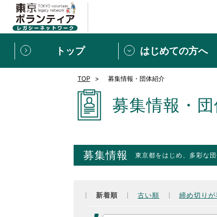
トップ
はじめての方へ
TOP
募集情報・団体紹介
募集情報
[個人] 体験談
ボランティアの広場
新着記事一覧
募集情報・団
新規登録
ボランティア
東京ボランティアレガ
募集情報
東京都をはじめ、多彩な団
もっと知りたい！VLNでで
新着順
古い順
締め切りが