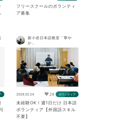
ン
フリースクールのボランティ
へ
ア募集
）
活
新小岩日本語教室「華や
か」
24
2026.02.24
ア
ボランティア
所
未経験OK！週1日だけ 日本語
利
ボランティア【外国語スキル
不要】