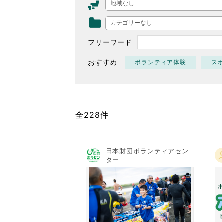
地域なし
東京2020大会の軌跡
カテゴリーなし
シティキャスト
VLNポイントとは
フリーワード
おもてなし語学ボランティ
おすすめ
ボランティア体験
ス
全228件
日本財団ボランティアセン
ター