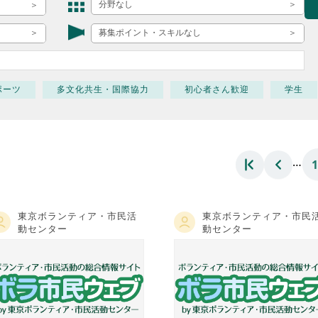
ボランティア みん
分野なし
ボランティア関
募集ポイント・スキルなし
中高生が参加で
ア
ポーツ
多文化共生・国際協力
初心者さん歓迎
学生
…
東京ボランティア・市民活
東京ボランティア・市民
動センター
動センター