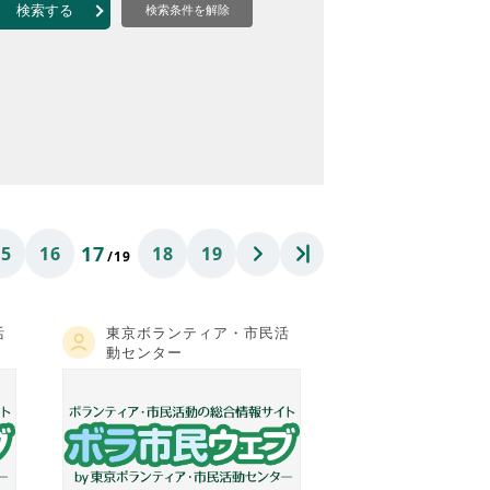
なのVOICE
検索する
検索条件を解除
連ニュース（外部記事）
きるボランティア
17
15
16
18
19
/19
活
東京ボランティア・市民活
動センター