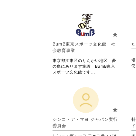
star
BumB東京スポーツ文化館 社
た
会教育事業
一
場
東京都江東区のりんかい地区 夢
使
の島にあります施設 BumB東京
省
スポーツ文化館です...
略
さ
れ
て
お
り
star
ま
す。
シンコ・デ・マヨ ジャパン実行
特
詳
委員会
ド
細
を
シンコ・デ・マヨ フェスティバル
チ