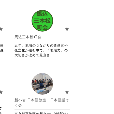
tar
star
馬込三本松町会
が発
近年、地域のつながりの希薄化や
の森
孤立化が進む中で、「地域力」の
省
大切さが改めて見直さ...
略
さ
れ
て
お
り
ま
tar
star
す。
詳
新小岩 日本語教室 日本語話そ
細
う会
を
芸
閲
動
東京都葛飾区の新小岩(JR総部線)