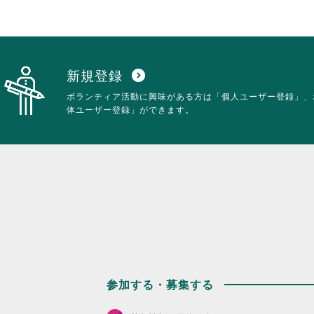
し
て
く
だ
さ
い。
新規登録
expand_circle_down
ボランティア活動に興味がある方は「個人ユーザー登録」、
体ユーザー登録」ができます。
参加する・募集する