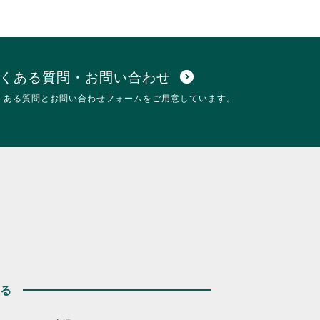
を
し
閲
て
覧
く
す
だ
る
さ
に
い。
くある質問・お問い合わせ
expand_circle_down
は
くある質問とお問い合わせフォームをご用意しています。
ク
リ
ッ
ク
し
て
く
だ
さ
い。
する