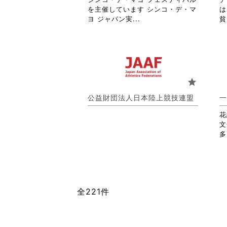
閲
を主催しています シンコ・デ・マ
は
覧
省
ヨ ジャパン実...
貧
す
略
る
さ
に
れ
は
て
ク
お
リ
り
star
ッ
ま
ク
す。
公益財団法人日本陸上競技連盟
一
し
詳
て
細
花
く
を
文
だ
閲
多
さ
覧
い。
す
る
に
は
全221件
ク
リ
ッ
ク