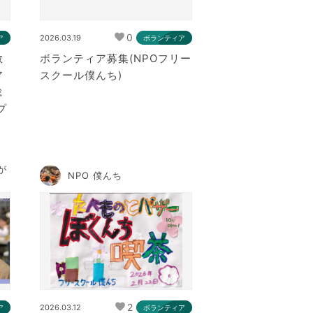
0
2026.03.19
ア
ボランティア
教
ボランティア募集(NPOフリー
ア
スクール僕んち)
総
プ
が
NPO 僕んち
2
2026.03.12
ア
ボランティア