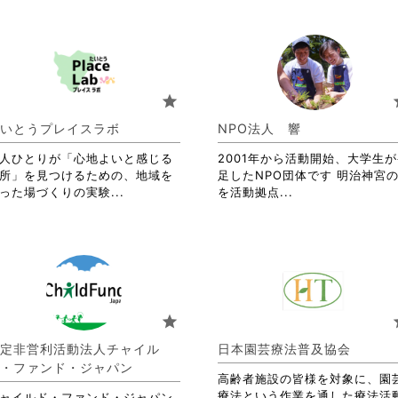
star
s
いとうプレイスラボ
NPO法人 響
人ひとりが「心地よいと感じる
2001年から活動開始、大学生
所」を見つけるための、地域を
足したNPO団体です 明治神宮
省
省
った場づくりの実験...
を活動拠点...
略
略
さ
さ
れ
れ
て
て
お
お
り
り
ま
ま
star
s
す。
す。
詳
詳
定非営利活動法人チャイル
日本園芸療法普及協会
細
細
・ファンド・ジャパン
を
を
高齢者施設の皆様を対象に、園
閲
閲
療法という作業を通した療法活
ャイルド・ファンド・ジャパン