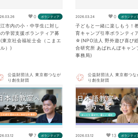
0
0
26.03.26
2026.03.24
ボランティア
ボランティ
狛江市内の小・中学生に対し
子どもと一緒に楽しもう！
ての学習支援ボランティア募
育キャンプ引率ボランティ
集(東京社会福祉士会（こまエ
☆(NPO法人 野外遊び喜び
ル）)
合研究所 あばれんぼキャン
事務局)
公益財団法人 東京都つなが
公益財団法人 東京都つな
り創生財団
り創生財団
7
13
26.03.12
2026.03.12
ボランティア
ボランティ