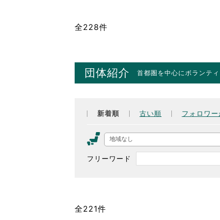
全228件
団体紹介
首都圏を中心にボランティ
新着順
古い順
フォロワー
地域なし
フリーワード
全221件