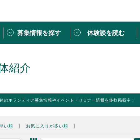
募集情報を探す
体験談を読む
団体紹介
[団体] 活動レ
VLNカフェ
読み物記事
体紹介
をしたい方は
「個人ユーザー登録」
・
ボランティアを募集した
トピックス
スペシャルインタ
シーネットワークとは
ボランティアは
体のボランティア募集情報やイベント・セミナー情報を多数掲載中！
ボランティアはじ
きること
ボランティアで
活動のヒント
あなたにぴった
早い順
お気に入りが多い順