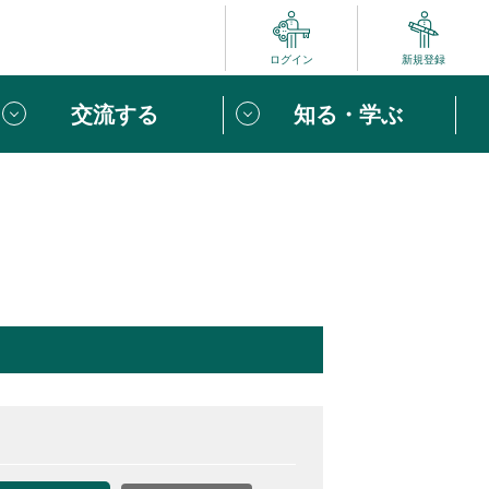
ログイン
新規登録
交流する
知る・学ぶ
ポート
い方は
「団体ユーザー登録」
へ！
ビュー
じめての方へ
めの一歩
心がけたい６つのこと
りなボランティアをチェック！