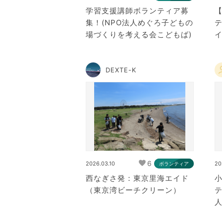
学習支援講師ボランティア募
集！(NPO法人めぐろ子どもの
場づくりを考える会こどもば)
DEXTE-K
6
2026.03.10
20
ボランティア
西なぎさ発：東京里海エイド
（東京湾ビーチクリーン）
人