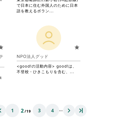
覧
で日本に住む外国人のために日本
す
省
語を教えるボラン...
る
略
に
さ
は
れ
ク
て
リ
お
ッ
り
tar
star
ク
ま
し
す。
ンテ
NPO法人グッド
て
詳
く
<good!の活動内容> good!は、
細
だ
省
不登校・ひきこもりを含む、...
を
０
さ
略
閲
幸
い。
さ
覧
れ
す
て
る
お
に
り
は
…
2
1
3
4
ま
ク
/19
す。
リ
詳
ッ
細
ク