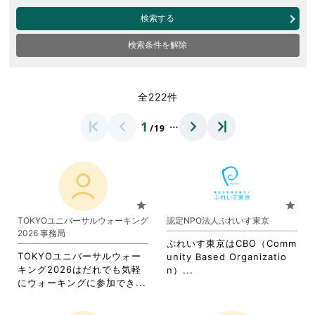
検索する
検索条件を解除
全222件
…
1
/19
star
star
TOKYOユニバーサルウォーキング
認定NPO法人ぷれいす東京
2026 事務局
ぷれいす東京はCBO（Comm
TOKYOユニバーサルウォー
unity Based Organizatio
キング2026はだれでも気軽
省
n）...
省
にウォーキングに参加でき...
略
略
さ
さ
れ