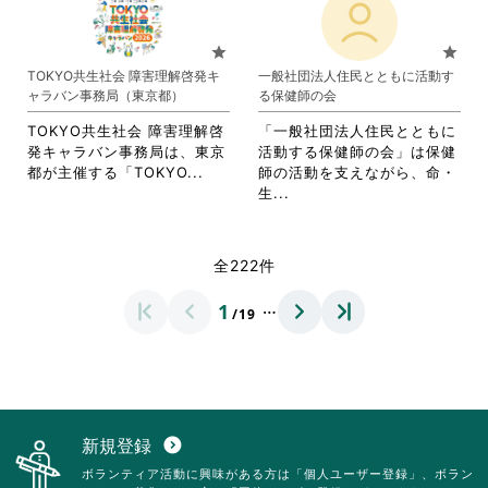
て
れ
い。
る
に
お
て
に
は
り
お
star
star
は
ク
ま
り
TOKYO共生社会 障害理解啓発キ
一般社団法人住民とともに活動す
ク
リ
す。
ま
ャラバン事務局（東京都）
る保健師の会
リ
ッ
詳
す。
ッ
ク
細
詳
TOKYO共生社会 障害理解啓
「一般社団法人住民とともに
ク
し
を
細
発キャラバン事務局は、東京
活動する保健師の会」は保健
し
て
閲
を
省
都が主催する「TOKYO...
師の活動を支えながら、命・
て
く
覧
閲
略
省
生...
く
だ
す
覧
さ
略
だ
さ
る
す
れ
さ
さ
い。
に
る
て
れ
全222件
い。
は
に
お
て
ク
は
り
お
…
1
リ
ク
/19
ま
り
ッ
リ
す。
ま
ク
ッ
詳
す。
し
ク
細
詳
て
し
を
細
く
て
閲
を
だ
く
覧
閲
新規登録
expand_circle_down
さ
だ
す
覧
ボランティア活動に興味がある方は「個人ユーザー登録」、ボラン
い。
さ
る
す