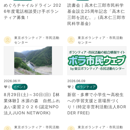
めぐろチャイルドライン 202
読書会｜高木仁三郎市民科学
6年度電話相談受け手ボラン
基金設立25周年記念「高木仁
ティア募集！
三郎を読む。」(高木仁三郎市
民科学基金)
東京ボランティア・市民活動
東京ボランティア・市民活動
センター
センター
2026.06.11
2026.06.09
0
2
イベント
ボランティア
8月29日(土)～30日(日)【林
新宿・多摩で小学生〜高校生
業体験】水源の森 自然ふれ
への学習支援と居場所づく
あい楽習２０２６(認定NPO
り！(特定非営利活動法人BOR
法人JUON NETWORK)
DER FREE)
東京ボランティア・市民活動
東京ボランティア・市民活動