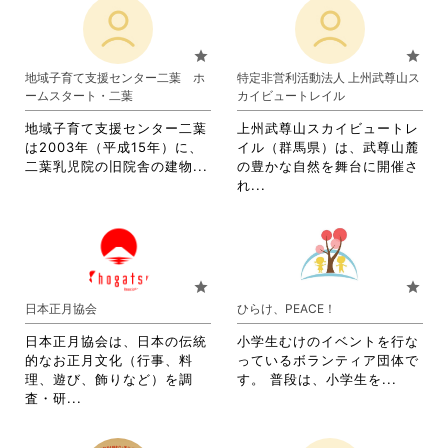
れ
て
て
お
お
り
star
star
り
ま
地域子育て支援センター二葉 ホ
特定非営利活動法人 上州武尊山ス
ま
す。
ームスタート・二葉
カイビュートレイル
す。
詳
詳
細
地域子育て支援センター二葉
上州武尊山スカイビュートレ
細
を
は2003年（平成15年）に、
イル（群馬県）は、武尊山麓
を
閲
省
二葉乳児院の旧院舎の建物...
の豊かな自然を舞台に開催さ
閲
覧
略
省
れ...
覧
す
さ
略
す
る
れ
さ
る
に
て
れ
に
は
お
て
は
ク
り
お
star
star
ク
リ
ま
り
日本正月協会
ひらけ、PEACE！
リ
ッ
す。
ま
ッ
ク
詳
す。
日本正月協会は、日本の伝統
小学生むけのイベントを行な
ク
し
細
詳
的なお正月文化（行事、料
っているボランティア団体で
し
て
を
細
省
理、遊び、飾りなど）を調
す。 普段は、小学生を...
て
く
閲
を
省
略
査・研...
く
だ
覧
閲
略
さ
だ
さ
す
覧
さ
れ
さ