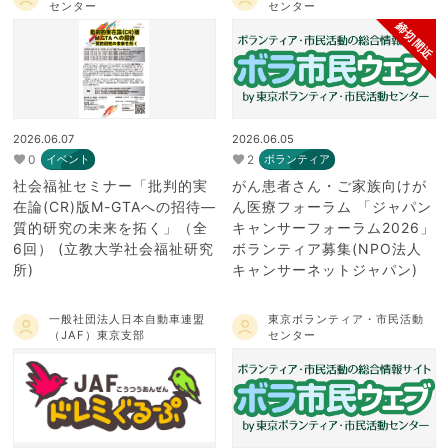
センター
センター
締切間近
2026.06.07
2026.06.05
0
2
イベント
ボランティア
社会福祉セミナー「批判的実
がん患者さん・ご家族向けが
在論(CR)版M-GTAへの招待―
ん医療フォーラム 「ジャパン
質的研究の未来を拓く」（全
キャンサーフォーラム2026」
6回） (立教大学社会福祉研究
ボランティア募集(NPO法人
所)
キャンサーネットジャパン)
一般社団法人日本自動車連盟
東京ボランティア・市民活動
（JAF）東京支部
センター