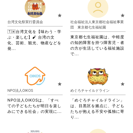
い。
る
す
れ
て
い。
に
る
て
お
は
に
お
り
star
star
ク
は
り
ま
台湾文化祭実行委員会
社会福祉法人東京都社会福祉事業
リ
ク
ま
す。
団 東京都七生福祉園
ッ
リ
す。
詳
🇹🇼台湾文化を【味わう・学
ク
ッ
詳
細
東京都七生福祉園は、中軽度
ぶ・楽しむ】🧨 台湾の文
し
ク
細
を
の知的障害を持つ障害児・者
化、芸術、観光、物産などを
て
し
を
閲
省
の方が生活している福祉施設
発...
く
て
閲
覧
省
略
で...
だ
く
覧
す
略
さ
さ
だ
す
る
さ
れ
い。
さ
る
に
れ
て
い。
に
は
て
お
は
ク
お
り
star
star
ク
リ
り
ま
NPO法人OIKOS
めぐろチャイルドライン
リ
ッ
ま
す。
ッ
ク
す。
詳
NPO法人OIKOSは、「すべ
「めぐろチャイルドライン」
ク
し
詳
細
ての子どもたちが明日を楽し
は、目黒区を拠点に、子ども
し
て
細
を
省
みにできる社会」の実現に...
たちが抱える不安や孤独に寄
て
く
を
閲
略
省
り...
く
だ
閲
覧
さ
略
だ
さ
覧
す
れ
さ
さ
い。
す
る