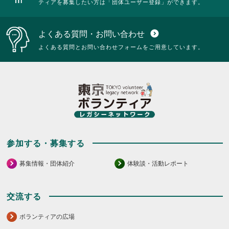
ティアを募集したい方は「団体ユーザー登録」ができます。
い。
に
る
は
に
ク
は
よくある質問・お問い合わせ
expand_circle_down
リ
ク
ッ
リ
よくある質問とお問い合わせフォームをご用意しています。
ク
ッ
し
ク
て
し
く
て
だ
く
さ
だ
い。
さ
い。
参加する・募集する
募集情報・団体紹介
体験談・活動レポート
交流する
ボランティアの広場