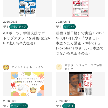
2026.06.16
2026.06.16
1
4
ボランティア
イベント
eスポーツ、学習支援サポー
新宿（飯田橋）で実施！2026
トサブスタッフを募集(認定N
年8月19日(水) 『やさしい日
PO法人高卒支援会)
本語きほん講座（3時間）』
(kokohanaやさしい日本語で
つながる八王子の会)
東京ボランティア・市民活動
めぐろチャイルドライン
センター
2026.06.15
2026.06.12
2
1
ボランティア
イベント