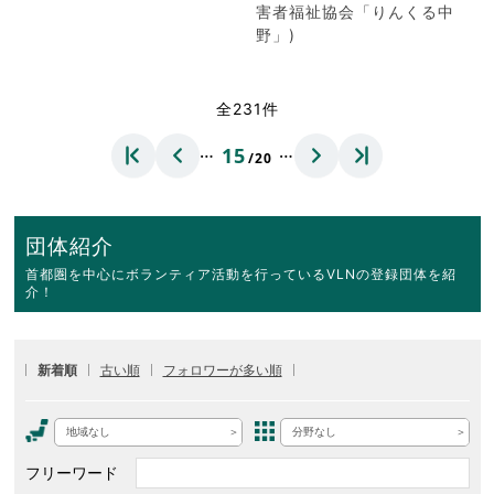
害者福祉協会「りんくる中
野」)
全231件
…
…
15
/20
団体紹介
首都圏を中心にボランティア活動を行っているVLNの登録団体を紹
介！
新着順
古い順
フォロワーが多い順
地域なし
分野なし
フリーワード