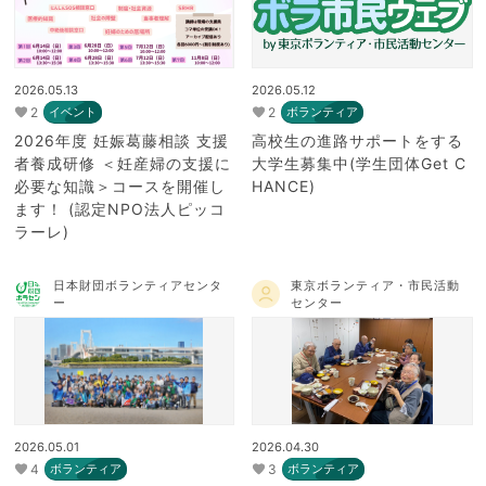
2026.05.13
2026.05.12
2
2
イベント
ボランティア
2026年度 妊娠葛藤相談 支援
高校生の進路サポートをする
者養成研修 ＜妊産婦の支援に
大学生募集中(学生団体Get C
必要な知識＞コースを開催し
HANCE)
ます！ (認定NPO法人ピッコ
ラーレ)
日本財団ボランティアセンタ
東京ボランティア・市民活動
ー
センター
2026.05.01
2026.04.30
4
3
ボランティア
ボランティア