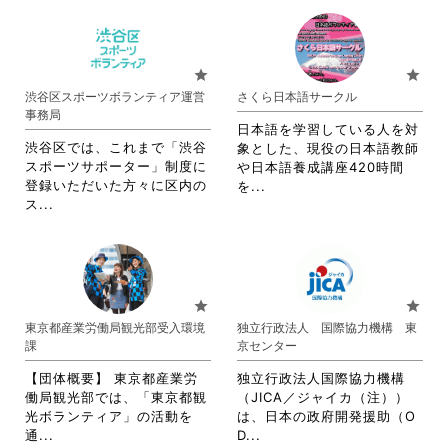
さ
れ
れ
て
て
お
お
り
star
star
り
ま
渋谷区スポーツボランティア運営
さくら日本語サークル
ま
す。
事務局
す。
詳
日本語を学習している人を対
詳
細
渋谷区では、これまで「渋谷
象とした、現役の日本語教師
細
を
スポーツサポーター」制度に
や日本語養成講座420時間
を
閲
登録いただいた方々に区内の
省
を...
閲
覧
省
ス...
略
覧
す
略
さ
す
る
さ
れ
る
に
れ
て
に
は
て
お
は
ク
お
り
star
star
ク
リ
り
ま
東京都産業労働局観光部受入環境
独立行政法人 国際協力機構 東
リ
ッ
ま
す。
課
京センター
ッ
ク
す。
詳
ク
し
詳
細
【団体概要】 東京都産業労
独立行政法人国際協力機構
し
て
細
を
働局観光部では、「東京都観
（JICA／ジャイカ（注））
て
く
を
閲
光ボランティア」の活動を
は、日本の政府開発援助（O
く
だ
閲
覧
省
省
通...
D...
だ
さ