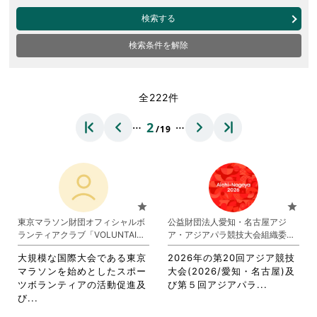
検索する
検索条件を解除
全222件
…
…
2
/19
star
star
東京マラソン財団オフィシャルボ
公益財団法人愛知・名古屋アジ
ランティアクラブ「VOLUNTAINE
ア・アジアパラ競技大会組織委員
R」
会
大規模な国際大会である東京
2026年の第20回アジア競技
マラソンを始めとしたスポー
大会(2026/愛知・名古屋)及
省
ツボランティアの活動促進及
び第５回アジアパラ...
省
略
び...
略
さ