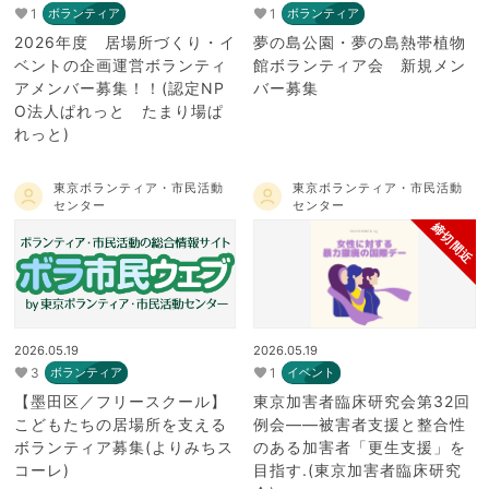
1
1
ボランティア
ボランティア
2026年度 居場所づくり・イ
夢の島公園・夢の島熱帯植物
ベントの企画運営ボランティ
館ボランティア会 新規メン
アメンバー募集！！(認定NP
バー募集
O法人ぱれっと たまり場ぱ
れっと)
東京ボランティア・市民活動
東京ボランティア・市民活動
センター
センター
締切間近
2026.05.19
2026.05.19
3
1
ボランティア
イベント
【墨田区／フリースクール】
東京加害者臨床研究会第32回
こどもたちの居場所を支える
例会――被害者支援と整合性
ボランティア募集(よりみちス
のある加害者「更生支援」を
コーレ)
目指す.(東京加害者臨床研究