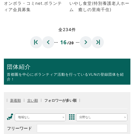
オンボラ・コミnet.ボランテ
いやし食堂(特別養護老人ホー
ィア会員募集
ム 癒しの里南千住)
全234件
…
…
16
/20
団体紹介
首都圏を中心にボランティア活動を行っているVLNの登録団体を紹
介！
新着順
古い順
フォロワーが多い順
地域なし
分野なし
フリーワード