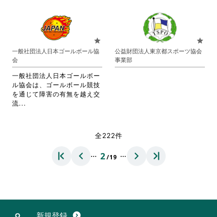
略
さ
だ
だ
さ
れ
さ
さ
れ
て
い。
い。
て
お
お
り
star
star
り
ま
一般社団法人日本ゴールボール協
公益財団法人東京都スポーツ協会
ま
す。
会
事業部
す。
詳
詳
細
一般社団法人日本ゴールボー
細
を
ル協会は、ゴールボール競技
を
閲
を通じて障害の有無を越え交
閲
覧
省
流...
覧
す
略
す
る
さ
る
に
れ
全222件
に
は
て
は
ク
お
…
…
2
ク
リ
/19
り
リ
ッ
ま
ッ
ク
す。
ク
し
詳
し
て
細
て
く
を
く
だ
閲
新規登録
expand_circle_down