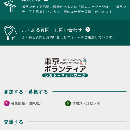
だ
さ
覧
ボランティア活動に興味がある方は「個人ユーザー登録」、ボラン
さ
い。
す
ティアを募集したい方は「団体ユーザー登録」ができます。
い。
る
に
は
よくある質問・お問い合わせ
expand_circle_down
ク
リ
よくある質問とお問い合わせフォームをご用意しています。
ッ
ク
し
て
く
だ
さ
い。
参加する・募集する
募集情報・団体紹介
体験談・活動レポート
交流する