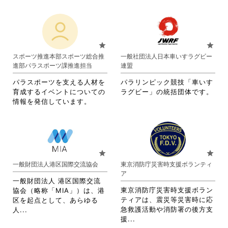
覧
す
略
略
さ
い。
す
る
さ
さ
い。
る
に
れ
れ
に
は
て
て
は
ク
お
お
star
star
ク
リ
り
り
スポーツ推進本部スポーツ総合推
一般社団法人日本車いすラグビー
リ
ッ
ま
ま
進部パラスポーツ課推進担当
連盟
ッ
ク
す。
す。
ク
し
詳
詳
パラスポーツを支える人材を
パラリンピック競技「車いす
し
て
細
細
育成するイベントについての
ラグビー」の統括団体です。
て
く
を
を
情報を発信しています。
く
だ
閲
閲
だ
さ
覧
覧
さ
い。
す
す
い。
る
る
に
に
star
star
は
は
一般財団法人港区国際交流協会
東京消防庁災害時支援ボランティ
ク
ク
ア
リ
リ
一般財団法人 港区国際交流
ッ
ッ
東京消防庁災害時支援ボラン
協会（略称「MIA」）は、港
ク
ク
ティアは、震災等災害時に応
区を起点として、あらゆる
し
し
省
急救護活動や消防署の後方支
人...
て
て
省
略
援...
く
く