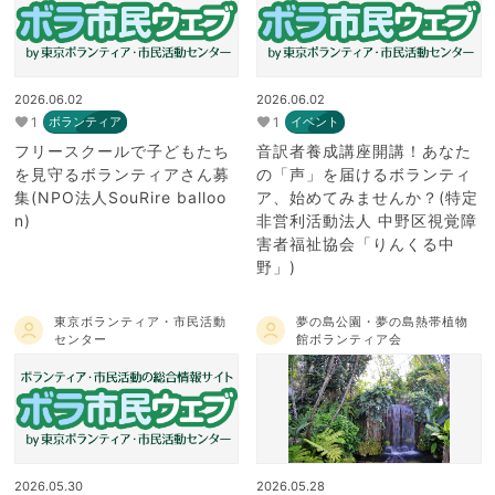
2026.06.02
2026.06.02
1
1
ボランティア
イベント
フリースクールで子どもたち
音訳者養成講座開講！あなた
を見守るボランティアさん募
の「声」を届けるボランティ
集(NPO法人SouRire balloo
ア、始めてみませんか？(特定
n)
非営利活動法人 中野区視覚障
害者福祉協会「りんくる中
野」)
東京ボランティア・市民活動
夢の島公園・夢の島熱帯植物
センター
館ボランティア会
2026.05.30
2026.05.28